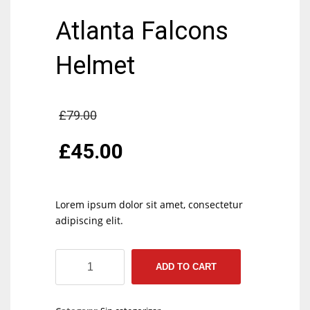
Atlanta Falcons
Helmet
DAL
22
£
79.00
WSH
£
45.00
26
DEN
Lorem ipsum dolor sit amet, consectetur
24
adipiscing elit.
PIT
Atlanta
ADD TO CART
Falcons
20
Helmet
quantity