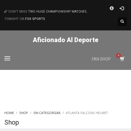
×
DON'T MISS
TWO HUGE CHAMPIONSHIP MATCHES
,
MATCHES
TONIGHT ON
FOX SPORTS
Aficionado Al Deporte
FAN SHOP
HOME
SHOP
SIN CATEGORIZAR
ATLANTA FALCONS HELMET
Shop