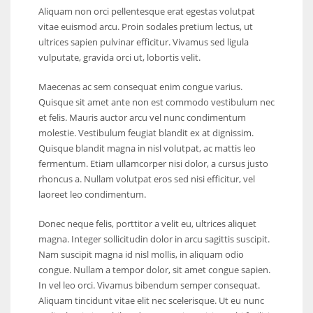
Aliquam non orci pellentesque erat egestas volutpat
6
vitae euismod arcu. Proin sodales pretium lectus, ut
ultrices sapien pulvinar efficitur. Vivamus sed ligula
vulputate, gravida orci ut, lobortis velit.
NYJ
3
Maecenas ac sem consequat enim congue varius.
Quisque sit amet ante non est commodo vestibulum nec
et felis. Mauris auctor arcu vel nunc condimentum
ATL
molestie. Vestibulum feugiat blandit ex at dignissim.
24
Quisque blandit magna in nisl volutpat, ac mattis leo
fermentum. Etiam ullamcorper nisi dolor, a cursus justo
rhoncus a. Nullam volutpat eros sed nisi efficitur, vel
laoreet leo condimentum.
Donec neque felis, porttitor a velit eu, ultrices aliquet
magna. Integer sollicitudin dolor in arcu sagittis suscipit.
Nam suscipit magna id nisl mollis, in aliquam odio
congue. Nullam a tempor dolor, sit amet congue sapien.
In vel leo orci. Vivamus bibendum semper consequat.
Aliquam tincidunt vitae elit nec scelerisque. Ut eu nunc