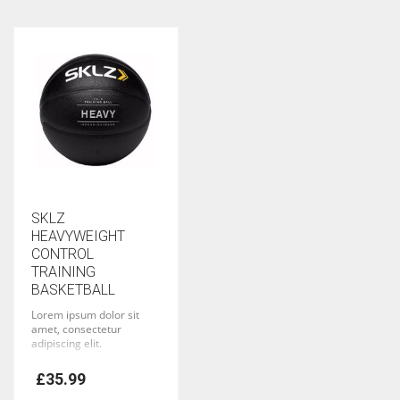
SKLZ
HEAVYWEIGHT
CONTROL
TRAINING
BASKETBALL
Lorem ipsum dolor sit
amet, consectetur
adipiscing elit.
£
35.99