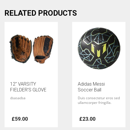
RELATED PRODUCTS
12″ VARSITY
Adidas Messi
FIELDER’S GLOVE
Soccer Ball
dsasadsa
Duis consectetur eros sed
ullamcorper fringilla.
£
59.00
£
23.00