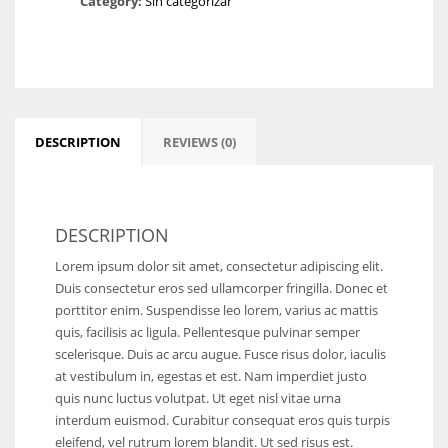
Category:
Sin categorizar
NE
16
OAK
19
DESCRIPTION
REVIEWS (0)
NYG
24
DESCRIPTION
Lorem ipsum dolor sit amet, consectetur adipiscing elit.
MIA
Duis consectetur eros sed ullamcorper fringilla. Donec et
17
porttitor enim. Suspendisse leo lorem, varius ac mattis
quis, facilisis ac ligula. Pellentesque pulvinar semper
scelerisque. Duis ac arcu augue. Fusce risus dolor, iaculis
IND
at vestibulum in, egestas et est. Nam imperdiet justo
34
quis nunc luctus volutpat. Ut eget nisl vitae urna
interdum euismod. Curabitur consequat eros quis turpis
eleifend, vel rutrum lorem blandit. Ut sed risus est.
MIN