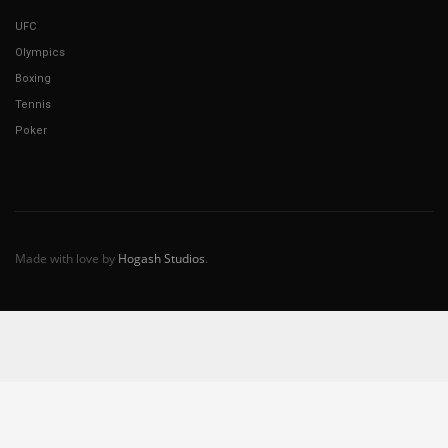
UFC
Olympics
Boxing
Tennis
Poker
Made with love by
Hogash Studios
.
English
(
Inglés
)
Español