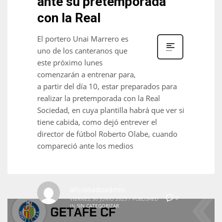
ante su pretemporada
con la Real
El portero Unai Marrero es
uno de los canteranos que
NYJ
este próximo lunes
3
comenzarán a entrenar para,
a partir del día 10, estar preparados para
ATL
realizar la pretemporada con la Real
24
Sociedad, en cuya plantilla habrá que ver si
tiene cabida, como dejó entrever el
director de fútbol Roberto Olabe, cuando
IND
compareció ante los medios
34
MIN
aficionadoadmin
6
0
VIERNES, 30 JUNIO 2023
/
PUBLISHED
IN
SIN CATEGORIZAR