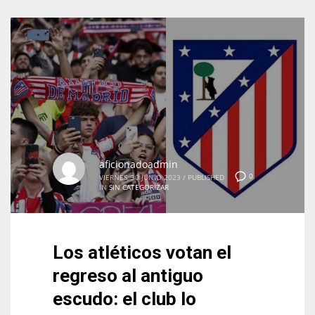
aficionadoadmin
0
VIERNES, 30 JUNIO 2023
/
PUBLISHED
IN
SIN CATEGORIZAR
Los atléticos votan el
regreso al antiguo
escudo: el club lo