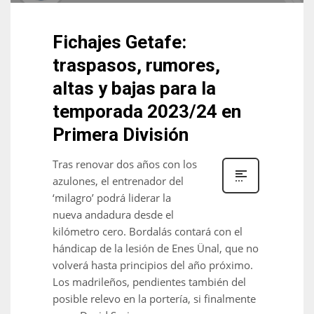
DEN
24
Fichajes Getafe:
traspasos, rumores,
PIT
altas y bajas para la
20
temporada 2023/24 en
NE
Primera División
16
Tras renovar dos años con los
azulones, el entrenador del
OAK
‘milagro’ podrá liderar la
19
nueva andadura desde el
kilómetro cero. Bordalás contará con el
hándicap de la lesión de Enes Ünal, que no
NYG
volverá hasta principios del año próximo.
24
Los madrileños, pendientes también del
posible relevo en la portería, si finalmente
MIA