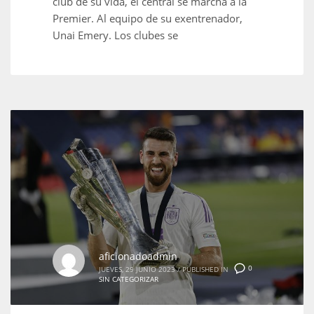
club de su vida, el central se marcha a la
Premier. Al equipo de su exentrenador,
Unai Emery. Los clubes se
aficionadoadmin
0
JUEVES, 29 JUNIO 2023
/
PUBLISHED IN
SIN CATEGORIZAR