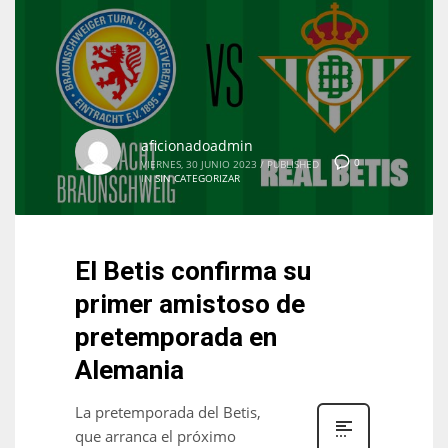
aficionadoadmin
0
VIERNES, 30 JUNIO 2023
/
PUBLISHED
IN
SIN CATEGORIZAR
El Betis confirma su
primer amistoso de
pretemporada en
Alemania
La pretemporada del Betis,
que arranca el próximo