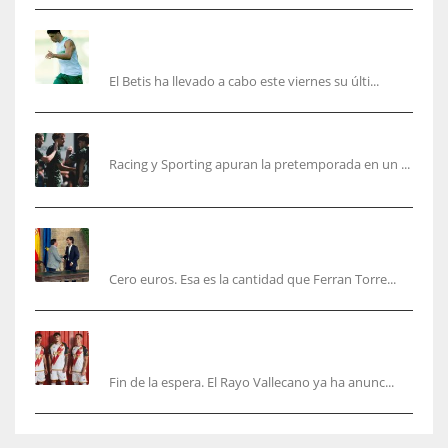
Cucho, Fidalgo y Marc Roca, en la lista para
recibir al Bournemouth
El Betis ha llevado a cabo este viernes su últi...
El Racing deja atrás las malas sensaciones
Racing y Sporting apuran la pretemporada en un ...
Ferran Torres será gratis total para los
valencianos
Cero euros. Esa es la cantidad que Ferran Torre...
El Rayo Vallecano anuncia su primera
equipación de la 26/27… sin franja
Fin de la espera. El Rayo Vallecano ya ha anunc...