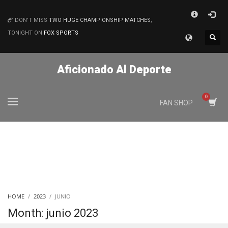
×
DON'T MISS
TWO HUGE CHAMPIONSHIP MATCHES
,
MATCHES
TONIGHT ON
FOX SPORTS
Aficionado Al Deporte
FAN SHOP
HOME
2023
JUNIO
Month: junio 2023