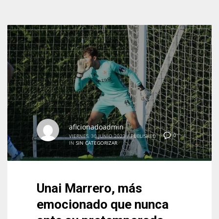
aficionadoadmin
0
VIERNES, 30 JUNIO 2023
/
PUBLISHED
IN
SIN CATEGORIZAR
Unai Marrero, más
emocionado que nunca