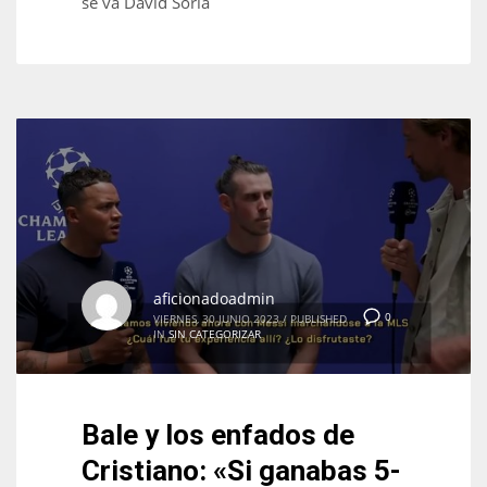
se va David Soria
17
DAL
22
WSH
26
aficionadoadmin
0
VIERNES, 30 JUNIO 2023
/
PUBLISHED
IN
SIN CATEGORIZAR
Bale y los enfados de
Cristiano: «Si ganabas 5-