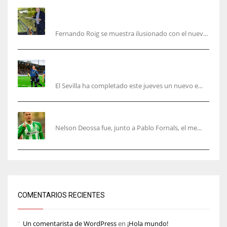
Fernando Roig: “Tenemos que marcarnos el
objetivo de un tercer año en Champions”
Fernando Roig se muestra ilusionado con el nuev...
El Sevilla sigue con su puesta a punto mientras
acelera en el mercado
El Sevilla ha completado este jueves un nuevo e...
Nelson Deossa cambia el guión
Nelson Deossa fue, junto a Pablo Fornals, el me...
COMENTARIOS RECIENTES
Un comentarista de WordPress
en
¡Hola mundo!