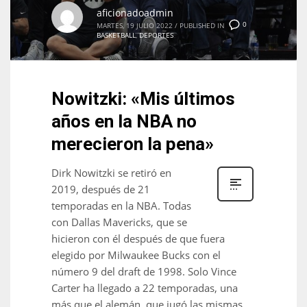
DEN
aficionadoadmin
0
24
MARTES, 19 JULIO 2022
/
PUBLISHED IN
BASKETBALL
,
DEPORTES
PIT
20
Nowitzki: «Mis últimos
años en la NBA no
NE
merecieron la pena»
16
Dirk Nowitzki se retiró en
OAK
2019, después de 21
19
temporadas en la NBA. Todas
con Dallas Mavericks, que se
hicieron con él después de que fuera
NYG
elegido por Milwaukee Bucks con el
24
número 9 del draft de 1998. Solo Vince
Carter ha llegado a 22 temporadas, una
MIA
más que el alemán, que jugó las mismas