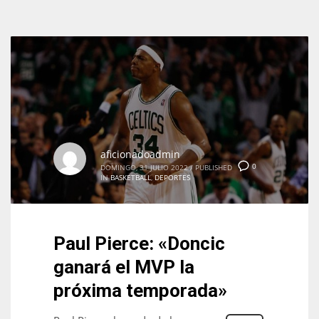
aficionadoadmin
0
DOMINGO, 31 JULIO 2022
/
PUBLISHED
IN
BASKETBALL
,
DEPORTES
Paul Pierce: «Doncic
ganará el MVP la
próxima temporada»