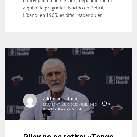
o muy poco o demasiado, dependiendo de
a quien le preguntes. Nacido en Beirut,
Líbano, en 1965, es difícil saber quién
aficionadoadmin
0
MARTES, 07 JUNIO 2022
/
PUBLISHED
IN
BASKETBALL
,
DEPORTES
Riley no se retira: «Tengo