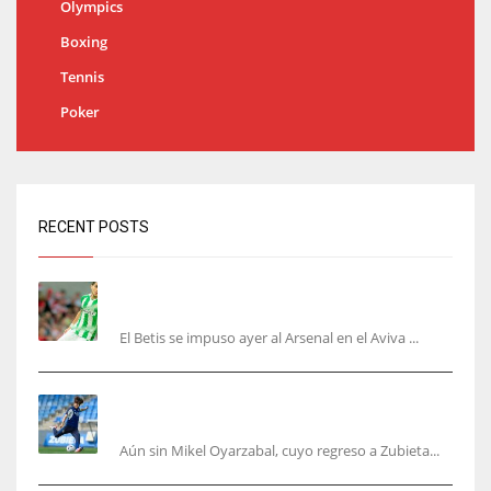
Olympics
Boxing
Tennis
Poker
RECENT POSTS
Bartra: «Tenemos muchas ganas de lo que creo
puede ser un gran año»
El Betis se impuso ayer al Arsenal en el Aviva ...
Kubo, la gran atracción de la Real en los
amistosos de este fin de semana en Colonia
Aún sin Mikel Oyarzabal, cuyo regreso a Zubieta...