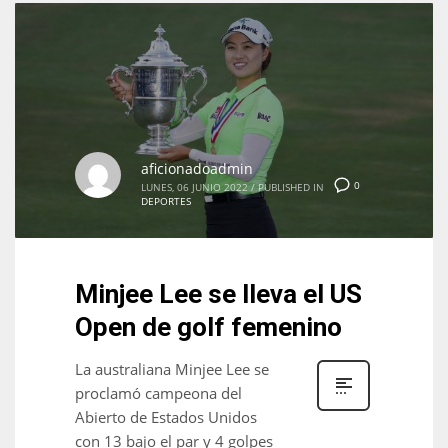
aficionadoadmin
0
LUNES, 06 JUNIO 2022
/
PUBLISHED IN
DEPORTES
Minjee Lee se lleva el US
Open de golf femenino
La australiana Minjee Lee se
proclamó campeona del
Abierto de Estados Unidos
con 13 bajo el par y 4 golpes