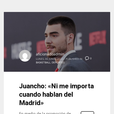
aficionadoadmin
0
LUNES, 06 JUNIO 2022
/
PUBLISHED IN
BASKETBALL
,
DEPORTES
Juancho: «Ni me importa
cuando hablan del
Madrid»
En medio de la promoción de