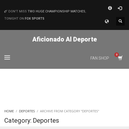
×
DON'T MISS
TWO HUGE CHAMPIONSHIP MATCHES
,
MATCHES
TONIGHT ON
FOX SPORTS
Aficionado Al Deporte
FAN SHOP
HOME
DEPORTES
ARCHIVE FROM CATEGORY "DEPORTES"
Category: Deportes