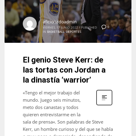
aficionadoadmin
0
VIERNES, 17 JUNIO 2022
/
PUBLISHED
IN
BASKETBALL
,
DEPORTES
El genio Steve Kerr: de
las tortas con Jordan a
la dinastía ‘warrior’
«Tengo el mejor trabajo del
mundo. Juego seis minutos,
meto dos canastas y todos
quieren entrevistarme en la
sala de prensa«. Son palabras de Steve
Kerr, un hombre curioso y del que se habla