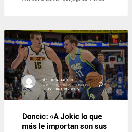
17
DAL
22
WSH
26
aficionadoadmin
0
SÁBADO, 18 JUNIO 2022
/
PUBLISHED
IN
BASKETBALL
,
DEPORTES
Doncic: «A Jokic lo que
más le importan son sus