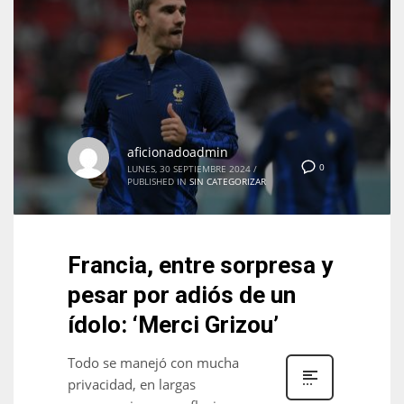
DEN
24
PIT
20
aficionadoadmin
NE
0
LUNES, 30 SEPTIEMBRE 2024
/
PUBLISHED IN
SIN CATEGORIZAR
16
OAK
Francia, entre sorpresa y
19
pesar por adiós de un
ídolo: ‘Merci Grizou’
NYG
24
Todo se manejó con mucha
privacidad, en largas
MIA