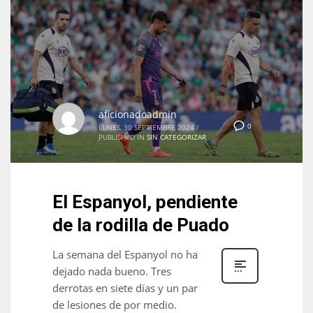
aficionadoadmin
0
LUNES, 30 SEPTIEMBRE 2024
/
PUBLISHED IN
SIN CATEGORIZAR
El Espanyol, pendiente
de la rodilla de Puado
La semana del Espanyol no ha
dejado nada bueno. Tres
derrotas en siete días y un par
de lesiones de por medio.