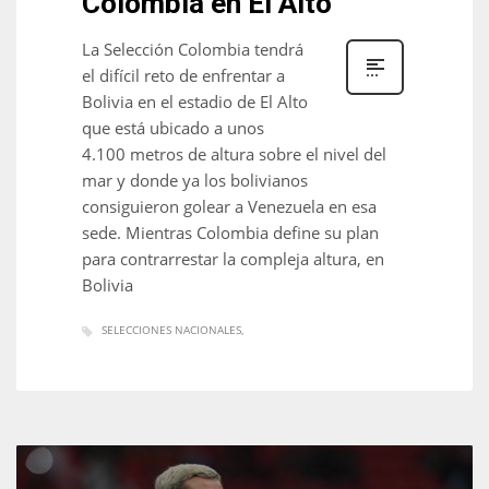
Colombia en El Alto
La Selección Colombia tendrá
el difícil reto de enfrentar a
Bolivia en el estadio de El Alto
NYJ
que está ubicado a unos
3
4.100 metros de altura sobre el nivel del
mar y donde ya los bolivianos
ATL
consiguieron golear a Venezuela en esa
sede. Mientras Colombia define su plan
24
para contrarrestar la compleja altura, en
Bolivia
IND
SELECCIONES NACIONALES
34
MIN
6