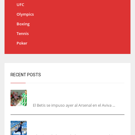
UFC
Olympics
Boxing
Tennis
Poker
RECENT POSTS
Bartra: «Tenemos muchas ganas de lo que creo
puede ser un gran año»
El Betis se impuso ayer al Arsenal en el Aviva ...
Kubo, la gran atracción de la Real en los
amistosos de este fin de semana en Colonia