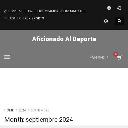
×
DON'T MISS
TWO HUGE CHAMPIONSHIP MATCHES
,
MATCHES
TONIGHT ON
FOX SPORTS
Aficionado Al Deporte
FAN SHOP
HOME
2024
SEPTIEMBRE
Month: septiembre 2024