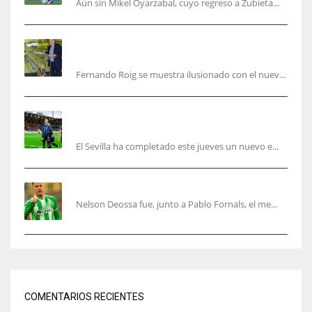
Aún sin Mikel Oyarzabal, cuyo regreso a Zubieta...
Fernando Roig: “Tenemos que marcarnos el
objetivo de un tercer año en Champions”
Fernando Roig se muestra ilusionado con el nuev...
El Sevilla sigue con su puesta a punto mientras
acelera en el mercado
El Sevilla ha completado este jueves un nuevo e...
Nelson Deossa cambia el guión
Nelson Deossa fue, junto a Pablo Fornals, el me...
COMENTARIOS RECIENTES