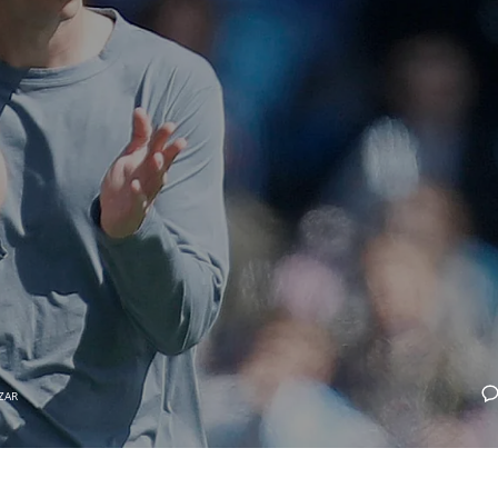
MIN
PIT
OAK
6
20
19
ZAR