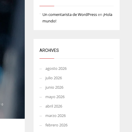
MIA
WSH
Un comentarista de WordPress
en
¡Hola
17
26
mundo!
ARCHIVES
agosto 2026
julio 2026
junio 2026
mayo 2026
0
abril 2026
marzo 2026
febrero 2026