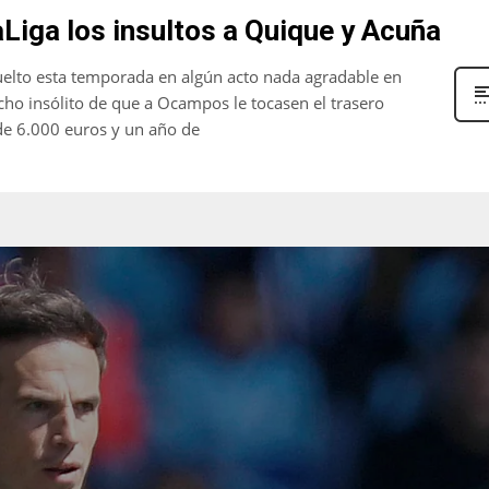
aLiga los insultos a Quique y Acuña
nvuelto esta temporada en algún acto nada agradable en
cho insólito de que a Ocampos le tocasen el trasero
de 6.000 euros y un año de
IND
DEN
NE
34
24
16