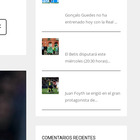
carácter personal no
deportiva
Gonçalo Guedes no ha
entrenado hoy con la Real ...
El Betis rinde homenaje en
Dublín a Patrick O’Connell
El Betis disputará este
miércoles (20:30 horas)...
Foyth supera su enésimo
“infierno”
Juan Foyth se erigió en el gran
protagonista de...
NYG
DAL
24
22
COMENTARIOS RECIENTES