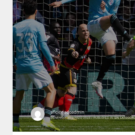
aficionadoadmin
DOMINGO, 31 MARZO 2024
/
PUBLISHED IN
SIN CATEGORI