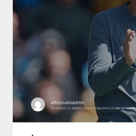
ATL
ATL
24
24
aficionadoadmin
DOMINGO, 31 MARZO 2024
/
PUBLISHED IN
SIN CATEGORI