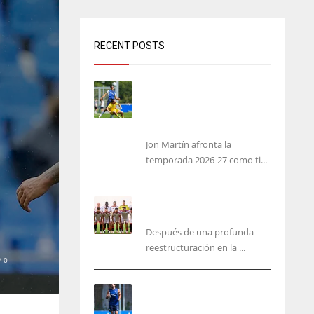
RECENT POSTS
Jon Martín: «No pienso en
si soy joven, pienso en
hacerlo lo mejor posible
pese a mi juventud»
Jon Martín afronta la
temporada 2026-27 como ti...
García Plaza elige a sus
capitanes
Después de una profunda
reestructuración en la ...
0
Guedes sera bajá unos días
por una operación de