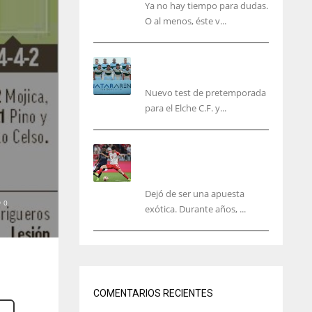
Ya no hay tiempo para dudas.
O al menos, éste v...
El Elche cierra la
pretemporada con victoria
Nuevo test de pretemporada
para el Elche C.F. y...
El mercado del ‘gol
naciente’: Asia conquista
Europa
Dejó de ser una apuesta
0
exótica. Durante años, ...
NYG
DAL
24
22
COMENTARIOS RECIENTES