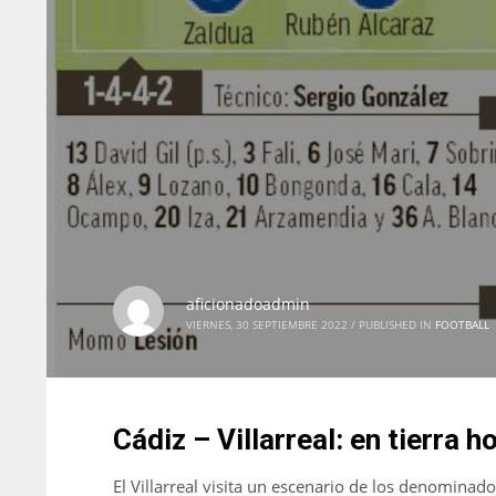
aficionadoadmin
VIERNES, 30 SEPTIEMBRE 2022
/
PUBLISHED IN
FOOTBALL
NYJ
NYJ
Cádiz – Villarreal: en tierra ho
3
3
El Villarreal visita un escenario de los denominad