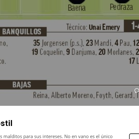
IND
DEN
NE
stil
34
24
16
os malditos para sus intereses. No en vano es el único