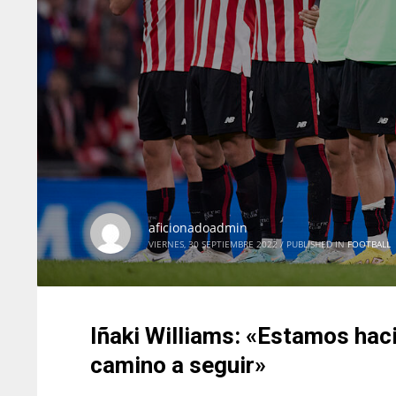
aficionadoadmin
VIERNES, 30 SEPTIEMBRE 2022
/
PUBLISHED IN
FOOTBALL
Iñaki Williams: «Estamos haci
camino a seguir»