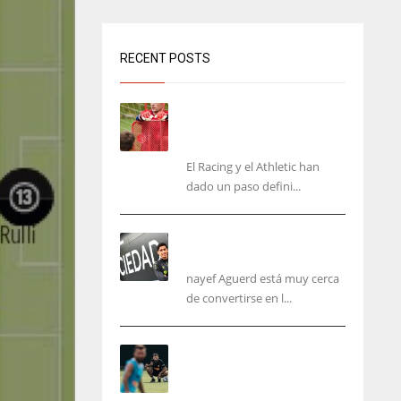
RECENT POSTS
El órdago de Chema Aragón
deja a punto el fichaje de
Agirrezabala
El Racing y el Athletic han
dado un paso defini...
Aguerd, sólo falta el
reconocimiento médico
nayef Aguerd está muy cerca
de convertirse en l...
Corberán pide un central
titular por delante de
Tárrega y De Haas