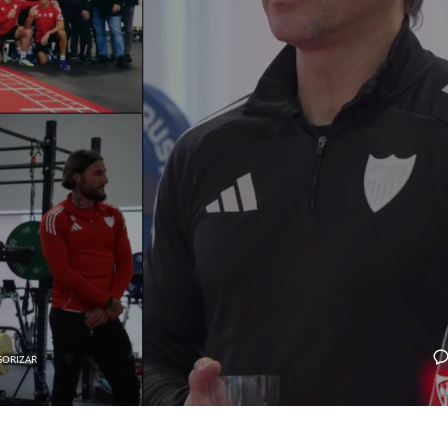
GORIZAR
IND
DEN
NE
34
24
16