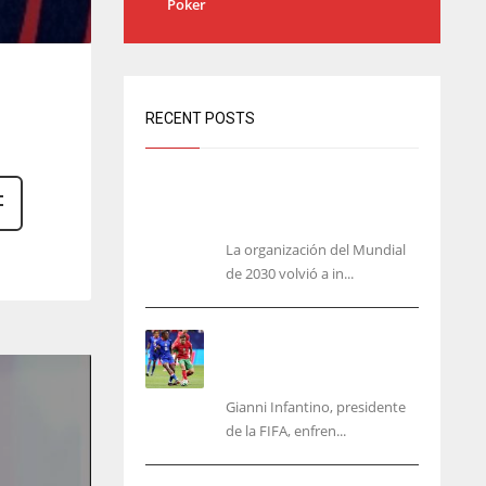
Poker
RECENT POSTS
Análisis: una parte de España no
quiere el Mundial 2030 con
Marruecos
La organización del Mundial
de 2030 volvió a in...
No jueguen con Infantino:
ofreció la final del Mundial
a Marruecos
Gianni Infantino, presidente
de la FIFA, enfren...