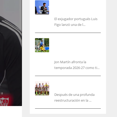
Se fue con todo: Luis Figo
exige salida inmediata de
Infantino de FIFA
El exjugador portugués Luis
Figo lanzó una de l...
Jon Martín: «No pienso en
si soy joven, pienso en
hacerlo lo mejor posible
pese a mi juventud»
Jon Martín afronta la
temporada 2026-27 como ti...
García Plaza elige a sus
capitanes
0
Después de una profunda
reestructuración en la ...
NYG
DAL
24
22