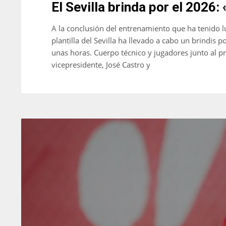
El Sevilla brinda por el 202
ATL
ATL
24
24
A la conclusión del entrenamiento que ha tenido l
plantilla del Sevilla ha llevado a cabo un brindi
unas horas. Cuerpo técnico y jugadores junto al pr
vicepresidente, José Castro y