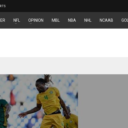
RTS
ER
NFL
OPINION
MBL
NBA
NHL
NCAAB
GO