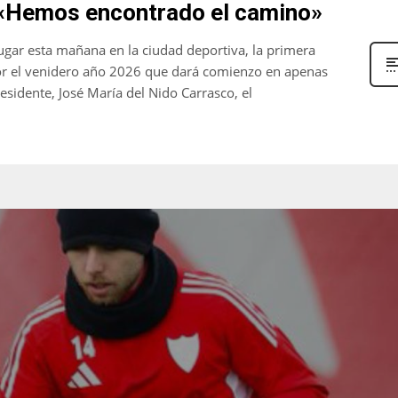
6: «Hemos encontrado el camino»
MIN
PIT
OAK
6
20
19
ugar esta mañana en la ciudad deportiva, la primera
s por el venidero año 2026 que dará comienzo en apenas
esidente, José María del Nido Carrasco, el