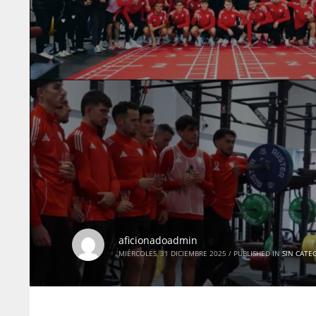
aficionadoadmin
MIÉRCOLES, 31 DICIEMBRE 2025
/
PUBLISHED IN
SIN CATE
NYJ
NYJ
3
3