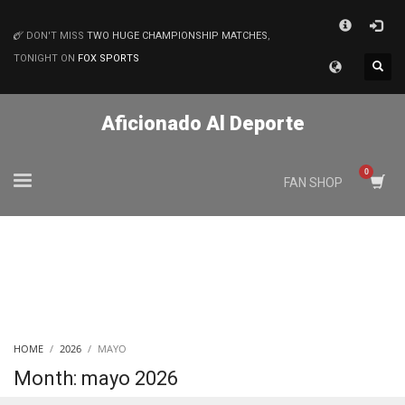
×
DON'T MISS
TWO HUGE CHAMPIONSHIP MATCHES
,
MATCHES
TONIGHT ON
FOX SPORTS
Aficionado Al Deporte
FAN SHOP
HOME
2026
MAYO
Month: mayo 2026