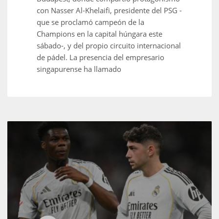
DEN
con Nasser Al-Khelaifi, presidente del PSG -
24
que se proclamó campeón de la
Champions en la capital húngara este
PIT
sábado-, y del propio circuito internacional
de pádel. La presencia del empresario
20
singapurense ha llamado
NE
16
OAK
19
NYG
24
MIA