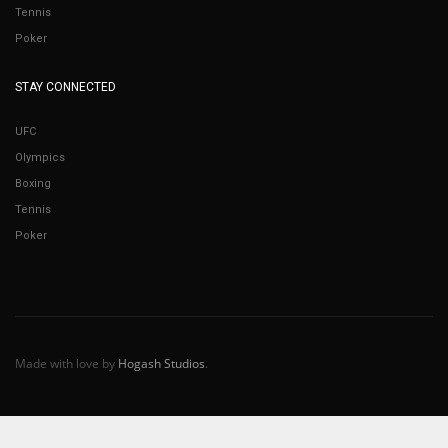
Tennis
Poker
STAY CONNECTED
UFC
Olympics
Boxing
Tennis
Poker
Made with love by
Hogash Studios
.