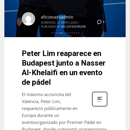
aficionadoadmin
0
DOMINGO, 31 MAYO 2026
/
PUBLISHED IN
SIN CATEGORIZAR
NYJ
3
Peter Lim reaparece en
ATL
Budapest junto a Nasser
24
Al-Khelaifi en un evento
de pádel
IND
34
El máximo accionista del
Valencia, Peter Lim,
MIN
reapareció públicamente en
6
Europa durante un
eventoorganizado por Premier Pádel en
Budapest, donde compartió protagonismo