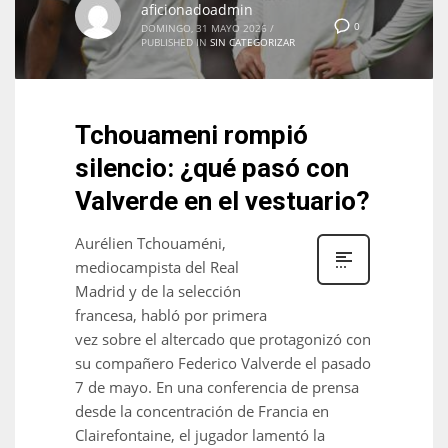
aficionadoadmin
17
0
DOMINGO, 31 MAYO 2026
/
PUBLISHED IN
SIN CATEGORIZAR
DAL
22
Tchouameni rompió
silencio: ¿qué pasó con
WSH
Valverde en el vestuario?
26
Aurélien Tchouaméni,
mediocampista del Real
Madrid y de la selección
francesa, habló por primera
vez sobre el altercado que protagonizó con
su compañero Federico Valverde el pasado
7 de mayo. En una conferencia de prensa
desde la concentración de Francia en
Clairefontaine, el jugador lamentó la