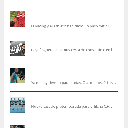
El órdago de Chema Aragón deja a punto el
fichaje de Agirrezabala
El Racing y el Athletic han dado un paso defini...
Aguerd, sólo falta el reconocimiento médico
nayef Aguerd está muy cerca de convertirse en l...
Corberán pide un central titular por delante de
Tárrega y De Haas
Ya no hay tiempo para dudas. O al menos, éste v...
El Elche cierra la pretemporada con victoria
Nuevo test de pretemporada para el Elche C.F. y...
El mercado del ‘gol naciente’: Asia conquista