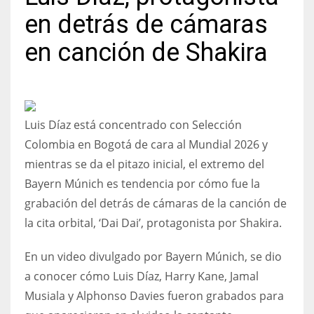
en detrás de cámaras
en canción de Shakira
NYJ
3
Luis Díaz está concentrado con Selección
ATL
Colombia en Bogotá de cara al Mundial 2026 y
24
mientras se da el pitazo inicial, el extremo del
Bayern Múnich es tendencia por cómo fue la
IND
grabación del detrás de cámaras de la canción de
34
la cita orbital, ‘Dai Dai’, protagonista por Shakira.
MIN
En un video divulgado por Bayern Múnich, se dio
a conocer cómo Luis Díaz, Harry Kane, Jamal
6
Musiala y Alphonso Davies fueron grabados para