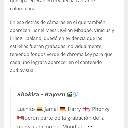
que aparecieran en el video la cantante
DEN
colombiana.
24
En ese detrás de cámaras en el que también
PIT
aparecen Lionel Messi, Kylian Mbappé, Vinicius y
20
Erling Haaland, quedó en evidencia que las
estrellas fueron grabadas individualmente,
NE
teniendo fondos verde de chroma key para que
16
cada uno lograra aparecer en el contenido
audiovisual.
OAK
19
𝙎𝙝𝙖𝙠𝙞𝙧𝙖 + 𝘽𝙖𝙮𝙚𝙧𝙣
NYG
Luchito
, Jamal
, Harry
y Phonzy
24
fueron parte de la grabación de la
nueva canción del Mundial…
MIA