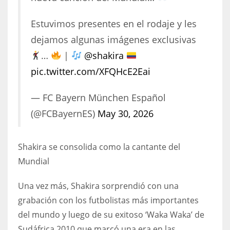
17
Estuvimos presentes en el rodaje y les
dejamos algunas imágenes exclusivas
DAL
…
|
@shakira
22
pic.twitter.com/XFQHcE2Eai
WSH
— FC Bayern München Español
26
(@FCBayernES)
May 30, 2026
Shakira se consolida como la cantante del
Mundial
Una vez más, Shakira sorprendió con una
grabación con los futbolistas más importantes
del mundo y luego de su exitoso ‘Waka Waka’ de
Sudáfrica 2010 que marcó una era en las