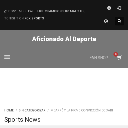
×
DON'T MISS
TWO HUGE CHAMPIONSHIP MATCHES
,
MATCHES
TONIGHT ON
FOX SPORTS
Aficionado Al Deporte
FAN SHOP
HOME
SIN CATEGORIZAR
MBAPPÉ Y LA FIRME CONVICCIÓN DE XABI
Sports News