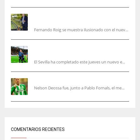
Fernando Roig: “Tenemos que marcarnos el
objetivo de un tercer año en Champions”
Fernando Roig se muestra ilusionado con el nuev...
El Sevilla sigue con su puesta a punto mientras
acelera en el mercado
El Sevilla ha completado este jueves un nuevo e...
Nelson Deossa cambia el guión
Nelson Deossa fue, junto a Pablo Fornals, el me...
COMENTARIOS RECIENTES