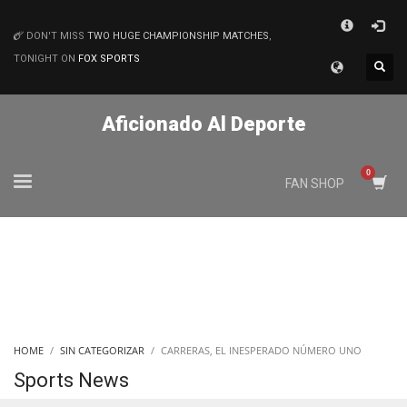
×
DON'T MISS
TWO HUGE CHAMPIONSHIP MATCHES
,
MATCHES
TONIGHT ON
FOX SPORTS
Aficionado Al Deporte
FAN SHOP
HOME
SIN CATEGORIZAR
CARRERAS, EL INESPERADO NÚMERO UNO
Sports News