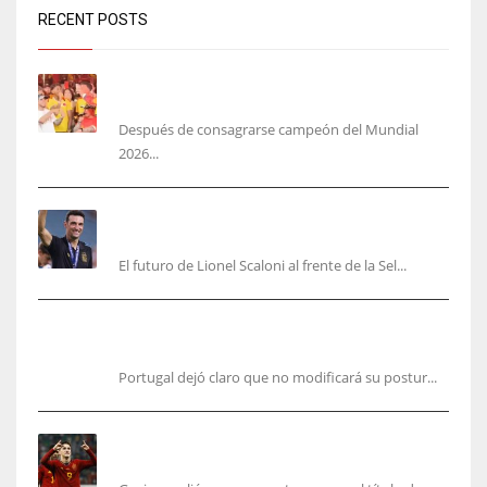
RECENT POSTS
Yamal no se quita la camisa de Colombia: ‘más
colombiano que la arepa’
Después de consagrarse campeón del Mundial
2026...
‘Mi plan A, B y C es Scaloni’, En Argentina no
planean cambiar de DT
El futuro de Lionel Scaloni al frente de la Sel...
Portugal, firme: mantiene su postura para organizar el
Mundial 2030
Portugal dejó claro que no modificará su postur...
Cucurella y Gavi ya cumplieron sus promesas,
pero faltan varios aún