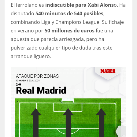
DEN
El ferrolano es
indiscutible para Xabi Alons
o. Ha
24
disputado
540 minutos de 540 posibles
,
combinando Liga y Champions League. Su fichaje
PIT
en verano por
50 millones de euros
fue una
20
apuesta que parecía arriesgada, pero ha
pulverizado cualquier tipo de duda tras este
arranque liguero.
NE
16
OAK
19
NYG
24
MIA