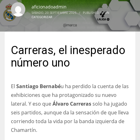
aficionadoadmin
SÁBADO, 20 SEPTIEMBRE 2025
/
PUBLISHED IN
SIN
CATEGORIZAR
NYJ
3
Carreras, el inesperado
ATL
número uno
24
El
Santiago Bernabé
u ha perdido la cuenta de las
IND
exhibiciones que ha protagonizado su nuevo
34
lateral. Y eso que
Álvaro Carreras
solo ha jugado
seis partidos, aunque da la sensación de que lleva
MIN
corriendo toda la vida por la banda izquierda de
6
Chamartín.