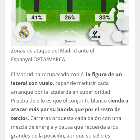
17
DAL
22
Zonas de ataque del Madrid ante el
WSH
Espanyol.
OPTA/MARCA
26
El Madrid ha recuperado con él
la figura de un
lateral con vuelo
, capaz de traducir cada
arranque por la izquierda en superioridad.
Prueba de ello es que el conjunto blanco
tiende a
atacar más por su banda que por el resto de
tercio
s. Carreras orquesta cada balón con una
mezcla de energía y pausa que recuerda a los
grandes de la posición, aunque su sello es