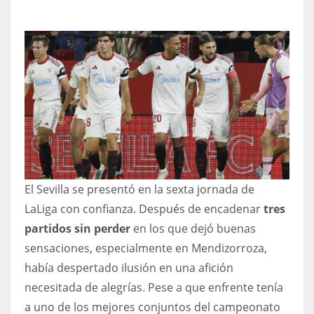
NYJ
3
ATL
24
El Sevilla se presentó en la sexta jornada de
IND
LaLiga con confianza. Después de encadenar
tres
34
partidos sin perder
en los que dejó buenas
sensaciones, especialmente en Mendizorroza,
MIN
había despertado ilusión en una afición
6
necesitada de alegrías. Pese a que enfrente tenía
a uno de los mejores conjuntos del campeonato