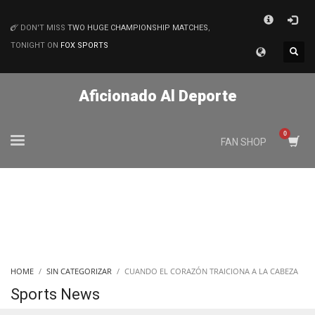
×
DON'T MISS
TWO HUGE CHAMPIONSHIP MATCHES
,
MATCHES
TONIGHT ON
FOX SPORTS
Aficionado Al Deporte
FAN SHOP
HOME
SIN CATEGORIZAR
CUANDO EL CORAZÓN TRAICIONA A LA CABEZA
Sports News