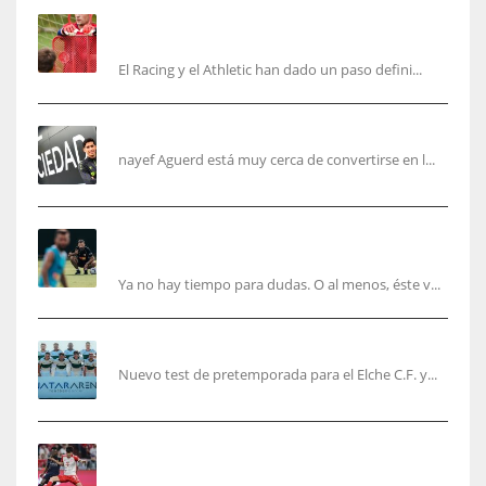
El órdago de Chema Aragón deja a punto el
fichaje de Agirrezabala
El Racing y el Athletic han dado un paso defini...
Aguerd, sólo falta el reconocimiento médico
nayef Aguerd está muy cerca de convertirse en l...
Corberán pide un central titular por delante de
Tárrega y De Haas
Ya no hay tiempo para dudas. O al menos, éste v...
El Elche cierra la pretemporada con victoria
Nuevo test de pretemporada para el Elche C.F. y...
El mercado del ‘gol naciente’: Asia conquista
Europa