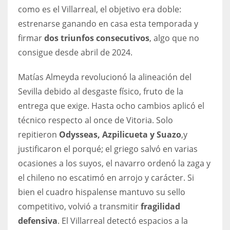
DEN
como es el Villarreal, el objetivo era doble:
24
estrenarse ganando en casa esta temporada y
firmar
dos triunfos consecutivos
, algo que no
PIT
consigue desde abril de 2024.
20
Matías Almeyda revolucionó la alineación del
Sevilla debido al desgaste físico, fruto de la
NE
entrega que exige. Hasta ocho cambios aplicó el
16
técnico respecto al once de Vitoria. Solo
repitieron
Odysseas, Azpilicueta y Suazo
,
y
OAK
justificaron el porqué; el griego salvó en varias
19
ocasiones a los suyos, el navarro ordenó la zaga y
el chileno no escatimó en arrojo y carácter. Si
NYG
bien el cuadro hispalense mantuvo su sello
24
competitivo, volvió a transmitir
fragilidad
defensiva
. El Villarreal detectó espacios a la
MIA