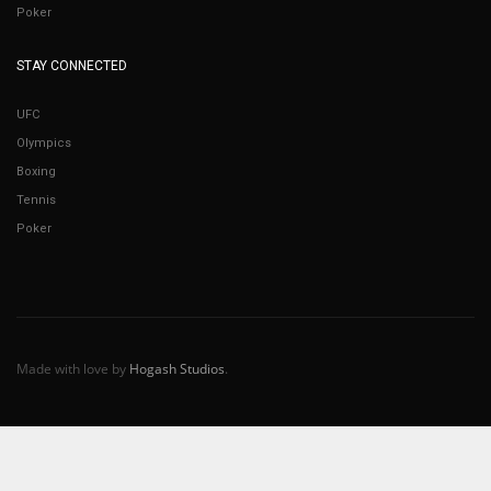
Poker
STAY CONNECTED
UFC
Olympics
Boxing
Tennis
Poker
Made with love by
Hogash Studios
.