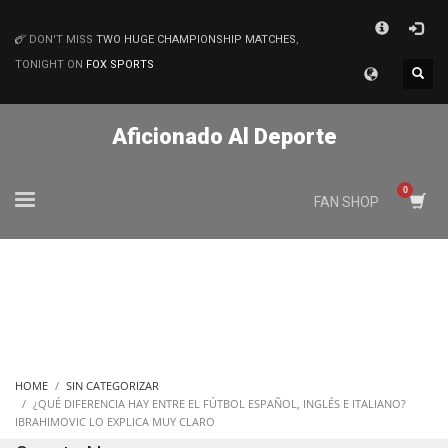
×
DON'T MISS
TWO HUGE CHAMPIONSHIP MATCHES
,
MATCHES
TONIGHT ON
FOX SPORTS
Aficionado Al Deporte
FAN SHOP
HOME
SIN CATEGORIZAR
¿QUÉ DIFERENCIA HAY ENTRE EL FÚTBOL ESPAÑOL, INGLÉS E ITALIANO?
IBRAHIMOVIC LO EXPLICA MUY CLARO