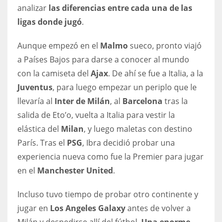
DEN
analizar
las diferencias entre cada una de las
24
ligas donde jugó
.
Aunque empezó en el
Malmo
sueco, pronto viajó
PIT
a Países Bajos para darse a conocer al mundo
20
con la camiseta del
Ajax
. De ahí se fue a Italia, a la
Juventus
, para luego empezar un periplo que le
NE
llevaría al
Inter de Milán
, al
Barcelona
tras la
16
salida de Eto’o, vuelta a Italia para vestir la
elástica del
Milan
, y luego maletas con destino
OAK
París. Tras el
PSG
, Ibra decidió probar una
19
experiencia nueva como fue la Premier para jugar
en el
Manchester United
.
NYG
Incluso tuvo tiempo de probar otro continente y
24
jugar en
Los Angeles Galaxy
antes de volver a
MIA
Milán y despedirse allí del fútbol.
Una enorme