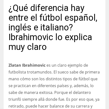
¿Qué diferencia hay
entre el fútbol español,
inglés e italiano?
NYJ
3
Ibrahimovic lo explica
muy claro
ATL
24
Zlatan Ibrahimovic
es un claro ejemplo de
IND
futbolista trotamundos. El sueco sabe de primera
34
mano cómo son los distintos tipos de fútbol que
se practican en diferentes países y, además, lo
MIN
sabe de manera exitosa. Porque el delantero
6
triunfó siempre allá donde fue. Es por eso que, ya
retirado, puede hacer balance de su carrera y