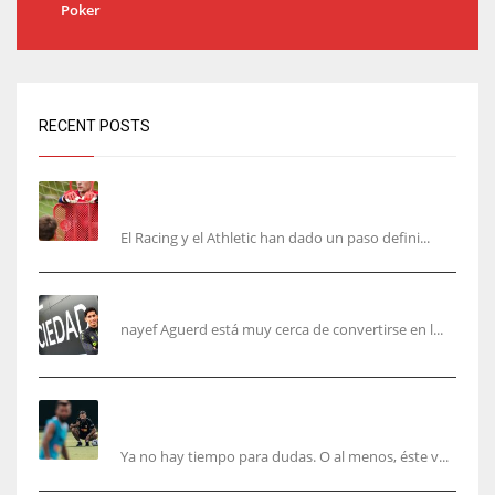
Poker
RECENT POSTS
El órdago de Chema Aragón deja a punto el
fichaje de Agirrezabala
El Racing y el Athletic han dado un paso defini...
Aguerd, sólo falta el reconocimiento médico
nayef Aguerd está muy cerca de convertirse en l...
Corberán pide un central titular por delante de
Tárrega y De Haas
Ya no hay tiempo para dudas. O al menos, éste v...