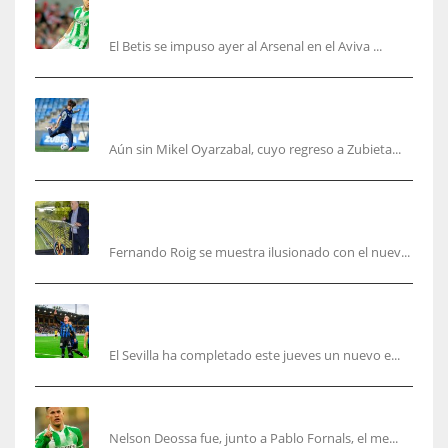
puede ser un gran año»
El Betis se impuso ayer al Arsenal en el Aviva ...
Kubo, la gran atracción de la Real en los
amistosos de este fin de semana en Colonia
Aún sin Mikel Oyarzabal, cuyo regreso a Zubieta...
Fernando Roig: “Tenemos que marcarnos el
objetivo de un tercer año en Champions”
Fernando Roig se muestra ilusionado con el nuev...
El Sevilla sigue con su puesta a punto mientras
acelera en el mercado
El Sevilla ha completado este jueves un nuevo e...
Nelson Deossa cambia el guión
Nelson Deossa fue, junto a Pablo Fornals, el me...