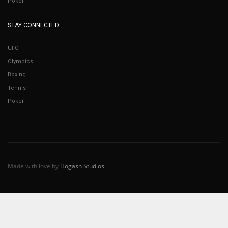
Poker
STAY CONNECTED
UFC
Olympics
Boxing
Tennis
Poker
Made with love by
Hogash Studios
.