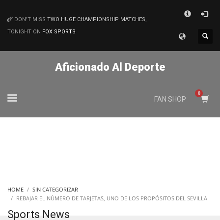
×
DON'T MISS
TWO HUGE CHAMPIONSHIP MATCHES
,
MATCHES
TONIGHT ON
FOX SPORTS
Aficionado Al Deporte
FAN SHOP
HOME
SIN CATEGORIZAR
REBAJAR EL NÚMERO DE TARJETAS, UNO DE LOS PROPÓSITOS DEL SEVILLA
Sports News