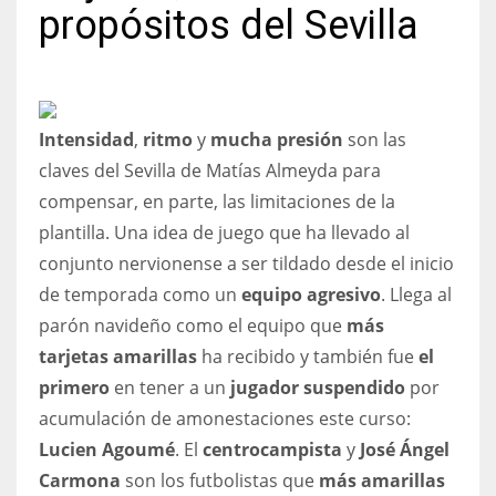
propósitos del Sevilla
NYJ
Intensidad
,
ritmo
y
mucha presión
son las
3
claves del Sevilla de Matías Almeyda para
compensar, en parte, las limitaciones de la
ATL
plantilla. Una idea de juego que ha llevado al
24
conjunto nervionense a ser tildado desde el inicio
de temporada como un
equipo agresivo
. Llega al
IND
parón navideño como el equipo que
más
34
tarjetas amarillas
ha recibido y también fue
el
primero
en tener a un
jugador suspendido
por
MIN
acumulación de amonestaciones este curso:
6
Lucien Agoumé
. El
centrocampista
y
José Ángel
Carmona
son los futbolistas que
más amarillas