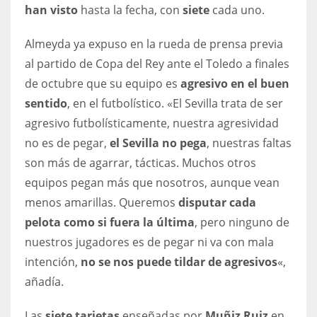
DEN
han visto
hasta la fecha, con
siete
cada uno.
24
Almeyda ya expuso en la rueda de prensa previa
al partido de Copa del Rey ante el Toledo a finales
PIT
de octubre que su equipo es
agresivo en el buen
20
sentido
, en el futbolístico. «El Sevilla trata de ser
agresivo futbolísticamente, nuestra agresividad
NE
no es de pegar,
el Sevilla no pega
, nuestras faltas
16
son más de agarrar, tácticas. Muchos otros
equipos pegan más que nosotros, aunque vean
OAK
menos amarillas. Queremos
disputar cada
19
pelota como si fuera la última
, pero ninguno de
nuestros jugadores es de pegar ni va con mala
NYG
intención,
no se nos puede tildar de agresivos
«,
24
añadía.
MIA
Las
siete tarjetas
enseñadas por
Muñiz Ruiz
en