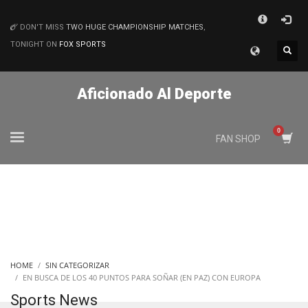
×
DON'T MISS
TWO HUGE CHAMPIONSHIP MATCHES
,
MATCHES
TONIGHT ON
FOX SPORTS
Aficionado Al Deporte
FAN SHOP
HOME
SIN CATEGORIZAR
EN BUSCA DE LOS 40 PUNTOS PARA SOÑAR (EN PAZ) CON EUROPA
Sports News