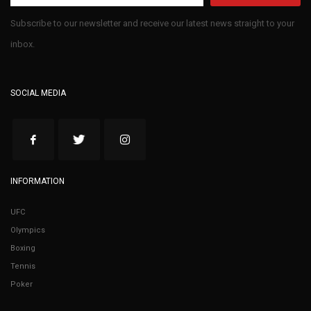
Subscribe to our newsletter and receive our latest news straight to your
inbox.
SOCIAL MEDIA
INFORMATION
UFC
Olympics
Boxing
Tennis
Poker