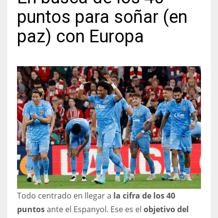
puntos para soñar (en
paz) con Europa
NYJ
3
ATL
24
IND
34
MIN
6
Todo centrado en llegar a
la cifra de los 40
puntos
ante el Espanyol. Ese es el
objetivo del