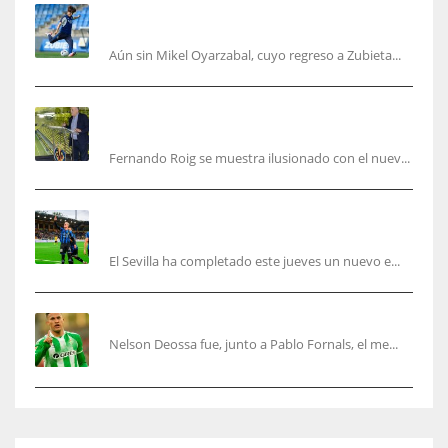
Kubo, la gran atracción de la Real en los
amistosos de este fin de semana en Colonia
Aún sin Mikel Oyarzabal, cuyo regreso a Zubieta...
Fernando Roig: “Tenemos que marcarnos el
objetivo de un tercer año en Champions”
Fernando Roig se muestra ilusionado con el nuev...
El Sevilla sigue con su puesta a punto mientras
acelera en el mercado
El Sevilla ha completado este jueves un nuevo e...
Nelson Deossa cambia el guión
Nelson Deossa fue, junto a Pablo Fornals, el me...