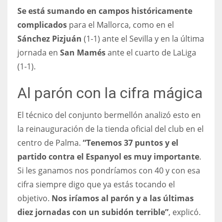
Se está sumando en campos históricamente
17
complicados
para el Mallorca, como en el
Sánchez Pizjuán
(1-1) ante el Sevilla y en la última
DAL
jornada en
San Mamés
ante el cuarto de LaLiga
22
(1-1).
WSH
Al parón con la cifra mágica
26
El técnico del conjunto bermellón analizó esto en
la reinauguración de la tienda oficial del club en el
centro de Palma.
“Tenemos 37 puntos y el
partido contra el Espanyol es muy importante
.
Si les ganamos nos pondríamos con 40 y con esa
cifra siempre digo que ya estás tocando el
objetivo.
Nos iríamos al parón y a las últimas
diez jornadas con un subidón terrible”
, explicó.