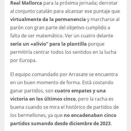
Real Mallorca
para la próxima jornada; derrotar
DEN
al conjunto catalán para alcanzar ese puntaje que
24
virtualmente da la permanencia
y marcharse al
PIT
parón con gran parte del objetivo cumplido a
falta de ser matemático. Ver un cuatro delante
20
sería un «alivio” para la plantilla
porque
permitiría centrar todos los sentidos en la lucha
NE
por Europa.
16
El equipo comandado por Arrasate se encuentra
OAK
en un buen momento de forma. Está costando
19
ganar partidos, son
cuatro empates y una
victoria en los últimos cinco
, pero la racha es
NYG
buena cuando se mira el histórico de partidos de
24
los bermellones, ya que
no encadenaban cinco
partidos sumando desde diciembre de 2023
.
MIA