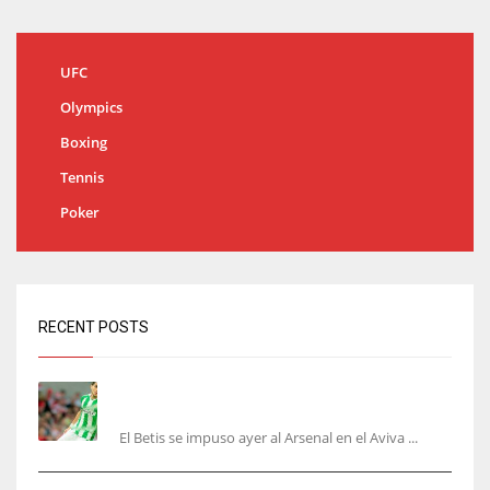
UFC
Olympics
Boxing
Tennis
Poker
RECENT POSTS
Bartra: «Tenemos muchas ganas de lo que creo
puede ser un gran año»
El Betis se impuso ayer al Arsenal en el Aviva ...