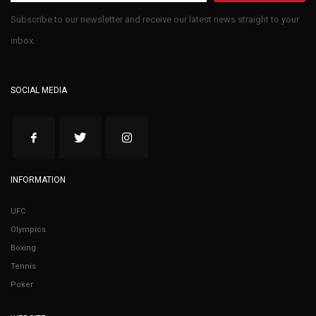
Subscribe to our newsletter and receive our latest news straight to your
inbox.
SOCIAL MEDIA
INFORMATION
UFC
Olympics
Boxing
Tennis
Poker