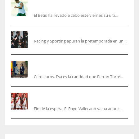
Cucho, Fidalgo y Marc Roca, en la lista para
recibir al Bournemouth
El Betis ha llevado a cabo este viernes su últi...
El Racing deja atrás las malas sensaciones
Racing y Sporting apuran la pretemporada en un ...
Ferran Torres será gratis total para los
valencianos
Cero euros. Esa es la cantidad que Ferran Torre...
El Rayo Vallecano anuncia su primera
equipación de la 26/27… sin franja
Fin de la espera. El Rayo Vallecano ya ha anunc...