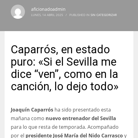
aficionadoadmin
LUNES, 14 ABRIL 2025
/
PUBLISHED IN
SIN CATEGORIZAR
NYJ
3
Caparrós, en estado
ATL
puro: «Si el Sevilla me
24
dice “ven”, como en la
canción, lo dejo todo»
IND
34
Joaquín Caparrós
ha sido presentado esta
MIN
mañana como
nuevo entrenador del Sevilla
6
para lo que resta de temporada. Acompañado
por el
presidente José María del Nido Carrasco
y