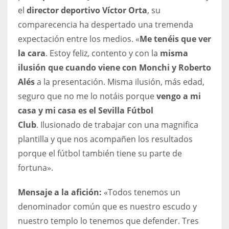
DEN
el
director deportivo Víctor Orta
, su
24
comparecencia ha despertado una tremenda
expectación entre los medios. «
Me tenéis que ver
PIT
la cara
. Estoy feliz, contento y con la
misma
20
ilusión que cuando viene con Monchi y Roberto
Alés
a la presentación. Misma ilusión, más edad,
NE
seguro que no me lo notáis porque
vengo a mi
casa y mi casa es el Sevilla Fútbol
16
Club
. Ilusionado de trabajar con una magnifica
OAK
plantilla y que nos acompañen los resultados
19
porque el fútbol también tiene su parte de
fortuna».
NYG
Mensaje a la afición:
«Todos tenemos un
24
denominador común que es nuestro escudo y
nuestro templo lo tenemos que defender. Tres
MIA