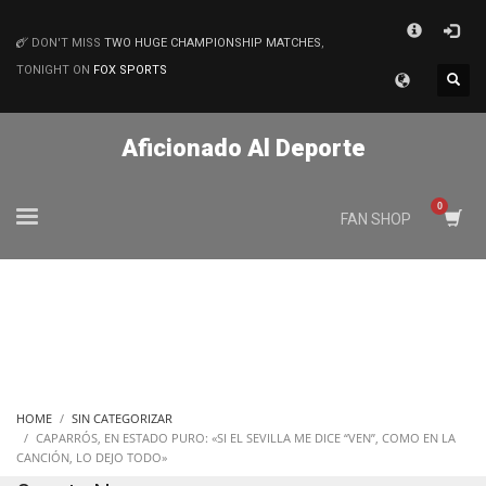
×
DON'T MISS
TWO HUGE CHAMPIONSHIP MATCHES
,
MATCHES
TONIGHT ON
FOX SPORTS
Aficionado Al Deporte
FAN SHOP
HOME
SIN CATEGORIZAR
CAPARRÓS, EN ESTADO PURO: «SI EL SEVILLA ME DICE “VEN”, COMO EN LA
CANCIÓN, LO DEJO TODO»