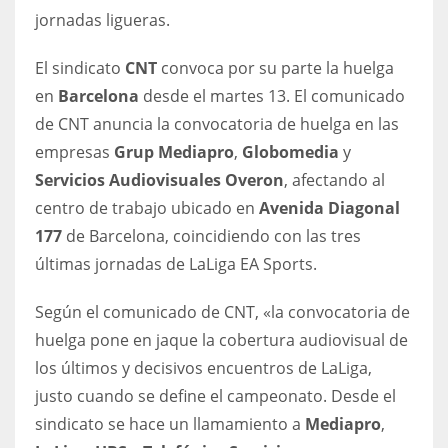
DEN
jornadas ligueras.
24
El sindicato
CNT
convoca por su parte la huelga
PIT
en
Barcelona
desde el martes 13. El comunicado
20
de CNT anuncia la convocatoria de huelga en las
empresas
Grup Mediapro
,
Globomedia
y
Servicios Audiovisuales Overon
, afectando al
NE
centro de trabajo ubicado en
Avenida Diagonal
16
177
de Barcelona, coincidiendo con las tres
últimas jornadas de LaLiga EA Sports.
OAK
19
Según el comunicado de CNT, «la convocatoria de
huelga pone en jaque la cobertura audiovisual de
NYG
los últimos y decisivos encuentros de LaLiga,
24
justo cuando se define el campeonato. Desde el
sindicato se hace un llamamiento a
Mediapro
,
MIA