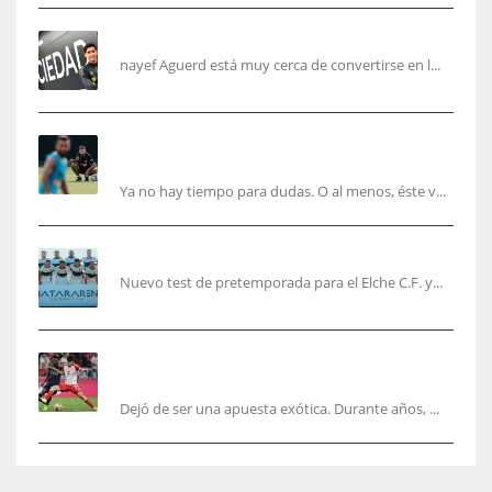
Aguerd, sólo falta el reconocimiento médico
nayef Aguerd está muy cerca de convertirse en l...
Corberán pide un central titular por delante de
Tárrega y De Haas
Ya no hay tiempo para dudas. O al menos, éste v...
El Elche cierra la pretemporada con victoria
Nuevo test de pretemporada para el Elche C.F. y...
El mercado del ‘gol naciente’: Asia conquista
Europa
Dejó de ser una apuesta exótica. Durante años, ...