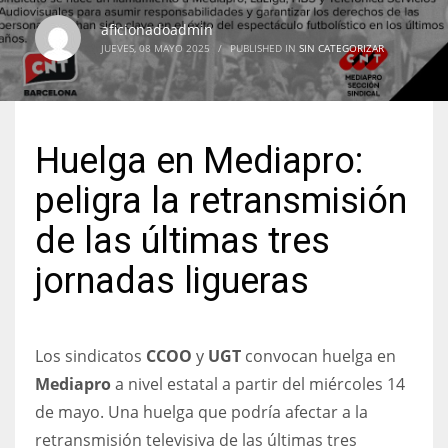
aficionadoadmin
JUEVES, 08 MAYO 2025
/
PUBLISHED IN
SIN CATEGORIZAR
NYJ
3
Huelga en Mediapro:
ATL
peligra la retransmisión
24
de las últimas tres
jornadas ligueras
IND
34
Los sindicatos
CCOO
y
UGT
convocan huelga en
MIN
Mediapro
a nivel estatal a partir del miércoles 14
6
de mayo. Una huelga que podría afectar a la
retransmisión televisiva de las últimas tres