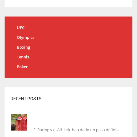
UFC
Olympics
Boxing
Tennis
Poker
RECENT POSTS
El órdago de Chema Aragón deja a punto el
fichaje de Agirrezabala
El Racing y el Athletic han dado un paso defini...