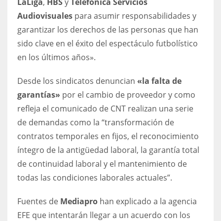
LaLiga
,
HBS
y
Telefónica Servicios
17
Audiovisuales
para asumir responsabilidades y
garantizar los derechos de las personas que han
sido clave en el éxito del espectáculo futbolístico
DAL
en los últimos años».
22
Desde los sindicatos denuncian
«la falta de
WSH
garantías»
por el cambio de proveedor y como
26
refleja el comunicado de CNT realizan una serie
de demandas como la “transformación de
contratos temporales en fijos, el reconocimiento
íntegro de la antigüedad laboral, la garantía total
de continuidad laboral y el mantenimiento de
todas las condiciones laborales actuales”.
Fuentes de
Mediapro
han explicado a la agencia
EFE que intentarán llegar a un acuerdo con los