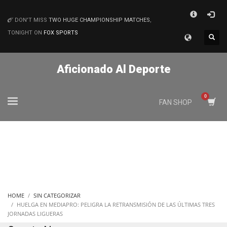
×
DON'T MISS
TWO HUGE CHAMPIONSHIP MATCHES
,
MATCHES
TONIGHT ON
FOX SPORTS
Aficionado Al Deporte
FAN SHOP
HOME
SIN CATEGORIZAR
HUELGA EN MEDIAPRO: PELIGRA LA RETRANSMISIÓN DE LAS ÚLTIMAS TRES
JORNADAS LIGUERAS