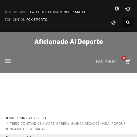
×
DON'T MISS
TWO HUGE CHAMPIONSHIP MATCHES
,
MATCHES
TONIGHT ON
FOX SPORTS
Aficionado Al Deporte
FAN SHOP
HOME
SIN CATEGORIZAR
TREJO CONTRADICE A MARTÍN PRESA: «NUNCA RECHACÉ NADA, PORQUE
NUNCA ME LLEGÓ NADA»