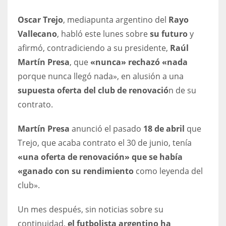
Oscar Trejo
, mediapunta argentino del
Rayo
Vallecano
, habló este lunes sobre
su futuro
y
afirmó, contradiciendo a su presidente,
Raúl
NYJ
Martín Presa
, que
«nunca» rechazó «nada
3
porque nunca llegó nada», en alusión a una
supuesta oferta del club de renovació
n de su
ATL
contrato.
24
Martín Presa
anunció el pasado
18 de abril
que
IND
Trejo, que acaba contrato el 30 de junio, tenía
«una oferta de renovación» que se había
34
«ganado con su rendimiento
como leyenda del
MIN
club».
6
Un mes después, sin noticias sobre su
continuidad,
el futbolista argentino ha