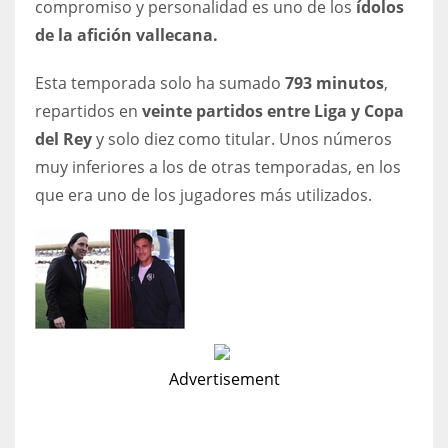
compromiso y personalidad es uno de los
ídolos
17
de la afición vallecana.
Esta temporada solo ha sumado
793 minutos
,
DAL
repartidos en
veinte partidos entre Liga y Copa
22
del Rey
y solo diez como titular. Unos números
muy inferiores a los de otras temporadas, en los
WSH
que era uno de los jugadores más utilizados.
26
Advertisement