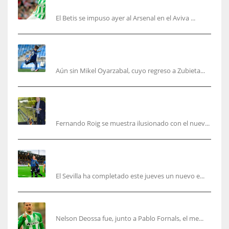
puede ser un gran año»
El Betis se impuso ayer al Arsenal en el Aviva ...
Kubo, la gran atracción de la Real en los
amistosos de este fin de semana en Colonia
Aún sin Mikel Oyarzabal, cuyo regreso a Zubieta...
Fernando Roig: “Tenemos que marcarnos el
objetivo de un tercer año en Champions”
Fernando Roig se muestra ilusionado con el nuev...
El Sevilla sigue con su puesta a punto mientras
acelera en el mercado
El Sevilla ha completado este jueves un nuevo e...
Nelson Deossa cambia el guión
Nelson Deossa fue, junto a Pablo Fornals, el me...