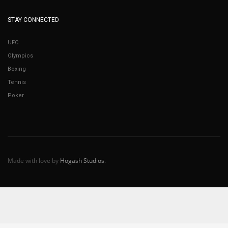
STAY CONNECTED
UFC
Olympics
Boxing
Tennis
Poker
Made with love by
Hogash Studios
.