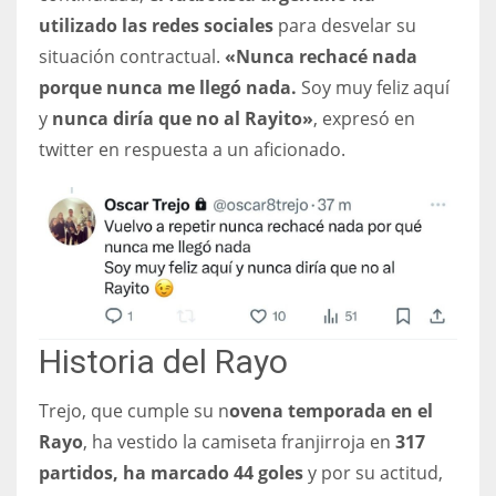
DEN
utilizado las redes sociales
para desvelar su
24
situación contractual.
«Nunca rechacé nada
porque nunca me llegó nada.
Soy muy feliz aquí
PIT
y
nunca diría que no al Rayito»
, expresó en
20
twitter en respuesta a un aficionado.
NE
16
OAK
19
Historia del Rayo
NYG
Trejo, que cumple su n
ovena temporada en el
24
Rayo
, ha vestido la camiseta franjirroja en
317
partidos, ha marcado 44 goles
y por su actitud,
MIA