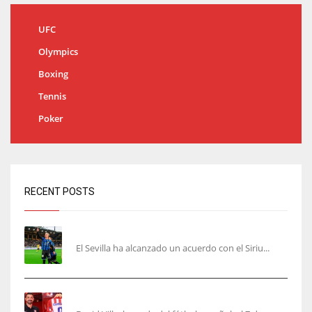
UFC
Olympics
Boxing
Tennis
Poker
RECENT POSTS
Robbie Ure será el ‘9’ del Sevilla
El Sevilla ha alcanzado un acuerdo con el Siriu...
Villa, la guinda de Casa Atleti