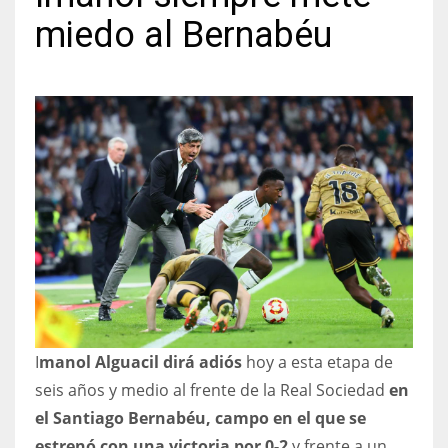
miedo al Bernabéu
NYJ
3
ATL
24
IND
34
I
manol Alguacil dirá adiós
hoy a esta etapa de
MIN
seis años y medio al frente de la Real Sociedad
en
6
el Santiago Bernabéu, campo en el que se
estrenó con una victoria por 0-2
y frente a un