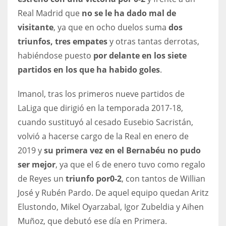
DEN
Real Madrid que
no se le ha dado mal de
24
visitante
, ya que en ocho duelos suma
dos
triunfos, tres empates
y otras tantas derrotas,
PIT
habiéndose puesto
por delante en los siete
20
partidos en los que ha habido goles
.
Imanol, tras los primeros nueve partidos de
NE
LaLiga que dirigió en la temporada 2017-18,
16
cuando sustituyó al cesado Eusebio Sacristán,
OAK
volvió a hacerse cargo de la Real en enero de
2019 y
su primera vez en el Bernabéu no pudo
19
ser mejor
, ya que el 6 de enero tuvo como regalo
de Reyes un
triunfo por
0-2
, con tantos de Willian
NYG
José y Rubén Pardo. De aquel equipo quedan Aritz
24
Elustondo, Mikel Oyarzabal, Igor Zubeldia y Aihen
Muñoz, que debutó ese día en Primera.
MIA