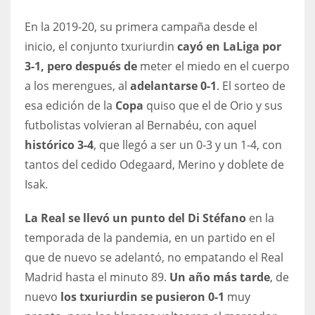
17
En la 2019-20, su primera campaña desde el
inicio, el conjunto txuriurdin
cayó en LaLiga por
DAL
3-1, pero después de
meter el miedo en el cuerpo
22
a los merengues, al
adelantarse 0-1
. El sorteo de
esa edición de la
Copa
quiso que el de Orio y sus
WSH
futbolistas volvieran al Bernabéu, con aquel
26
histórico 3-4
, que llegó a ser un 0-3 y un 1-4, con
tantos del cedido Odegaard, Merino y doblete de
Isak.
La Real se llevó un punto del Di Stéfano
en la
temporada de la pandemia, en un partido en el
que de nuevo se adelantó, no empatando el Real
Madrid hasta el minuto 89.
Un año más tarde
, de
nuevo
los txuriurdin se pusieron 0-1
muy