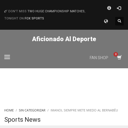
×
DON'T MISS
TWO HUGE CHAMPIONSHIP MATCHES
,
MATCHES
TONIGHT ON
FOX SPORTS
Aficionado Al Deporte
FAN SHOP
HOME
SIN CATEGORIZAR
IMANOL SIEMPRE METE MIEDO AL BERNABÉU
Sports News