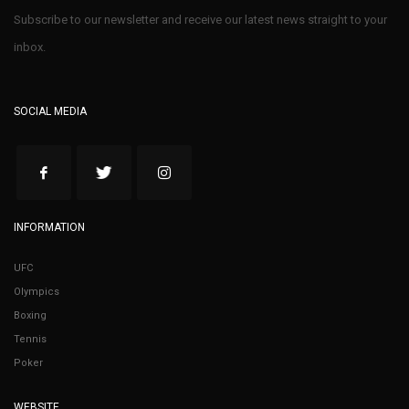
Subscribe to our newsletter and receive our latest news straight to your
inbox.
SOCIAL MEDIA
INFORMATION
UFC
Olympics
Boxing
Tennis
Poker
WEBSITE