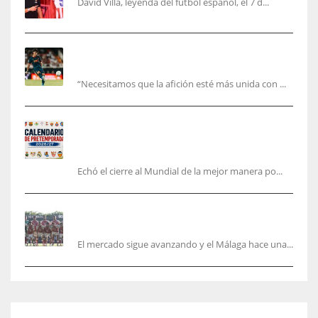
David Villa, leyenda del fútbol español, el 7 d...
El Valencia está ‘roto’ en pleno mes de agosto:
la bronca interminable
“Necesitamos que la afición esté más unida con ...
Pretemporada de LaLiga 2026/27: fechas,
horarios y dónde ver todos los amistosos de los
equipos en España
Echó el cierre al Mundial de la mejor manera po...
La Hypermotion mira a La Rosaleda en el
mercado
El mercado sigue avanzando y el Málaga hace una...