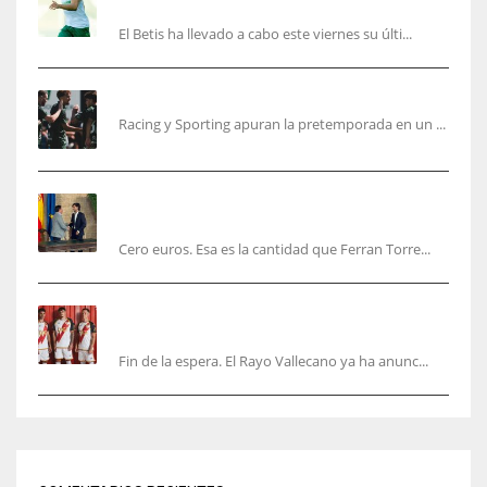
recibir al Bournemouth
El Betis ha llevado a cabo este viernes su últi...
El Racing deja atrás las malas sensaciones
Racing y Sporting apuran la pretemporada en un ...
Ferran Torres será gratis total para los
valencianos
Cero euros. Esa es la cantidad que Ferran Torre...
El Rayo Vallecano anuncia su primera
equipación de la 26/27… sin franja
Fin de la espera. El Rayo Vallecano ya ha anunc...