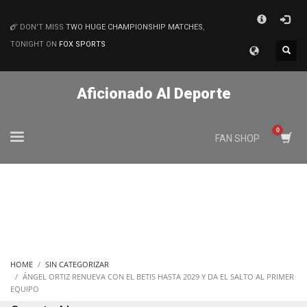
×
DON'T MISS
TWO HUGE CHAMPIONSHIP MATCHES
,
MATCHES
TONIGHT ON
FOX SPORTS
Aficionado Al Deporte
FAN SHOP
HOME
SIN CATEGORIZAR
ÁNGEL ORTIZ RENUEVA CON EL BETIS HASTA 2029 Y DA EL SALTO AL PRIMER
EQUIPO