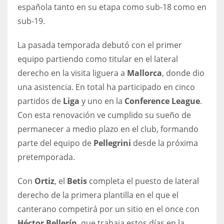
española tanto en su etapa como sub-18 como en
17
sub-19.
La pasada temporada debutó con el primer
DAL
equipo partiendo como titular en el lateral
22
derecho en la visita liguera a
Mallorca
, donde dio
WSH
una asistencia. En total ha participado en cinco
partidos de
Liga
y uno en la
Conference League
.
26
Con esta renovación ve cumplido su sueño de
permanecer a medio plazo en el club, formando
parte del equipo de
Pellegrini
desde la próxima
pretemporada.
Con
Ortiz
, el
Betis
completa el puesto de lateral
derecho de la primera plantilla en el que el
canterano competirá por un sitio en el once con
Héctor Bellerín
, que trabaja estos días en la