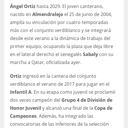
DEN
Ángel Ortiz
hasta 2029. El joven canterano,
24
nacido en
Almendralejo
el 25 de junio de 2004,
amplía su vinculación por cuatro temporadas
PIT
más con el conjunto verdiblanco y se integrará
20
desde este verano a la dinámica de trabajo del
primer equipo, ocupando la plaza que deja libre
NE
en el lateral derecho el senegalés
Sabaly
con su
16
marcha a Qatar, oficializada ayer.
Ortiz
ingresó en la cantera del conjunto
OAK
verdiblanco el verano de 2017 para jugar en el
19
Infantil A
. En su etapa como juvenil se proclamó
dos veces campeón del
Grupo 4 de División de
NYG
Honor Juvenil
y alcanzó una final de la
Copa de
24
Campeones
. Además, ha integrado las
convocatorias de las inferiores de la selección
MIA