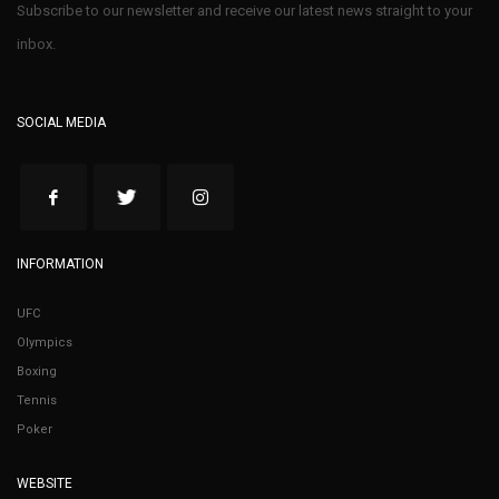
Subscribe to our newsletter and receive our latest news straight to your
inbox.
SOCIAL MEDIA
INFORMATION
UFC
Olympics
Boxing
Tennis
Poker
WEBSITE