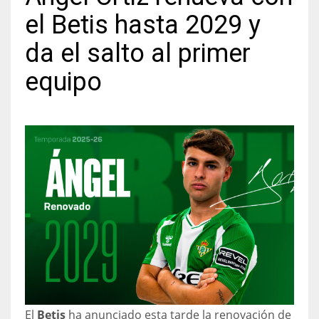
el Betis hasta 2029 y
da el salto al primer
equipo
NYJ
3
ATL
24
IND
34
MIN
6
El
Betis
ha anunciado esta tarde la renovación de