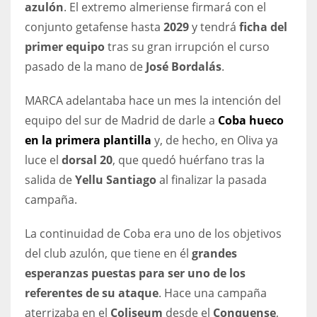
azulón
. El extremo almeriense firmará con el
DEN
conjunto getafense hasta
2029
y tendrá
ficha del
24
primer equipo
tras su gran irrupción el curso
PIT
pasado de la mano de
José Bordalás
.
20
MARCA adelantaba hace un mes la intención del
equipo del sur de Madrid de darle a
Coba hueco
NE
en la primera plantilla
y, de hecho, en Oliva ya
16
luce el
dorsal 20
, que quedó huérfano tras la
salida de
Yellu Santiago
al finalizar la pasada
OAK
campaña.
19
La continuidad de Coba era uno de los objetivos
del club azulón, que tiene en él
grandes
NYG
esperanzas puestas para ser uno de los
24
referentes de su ataque
. Hace una campaña
aterrizaba en el
Coliseum
desde el
Conquense
,
MIA