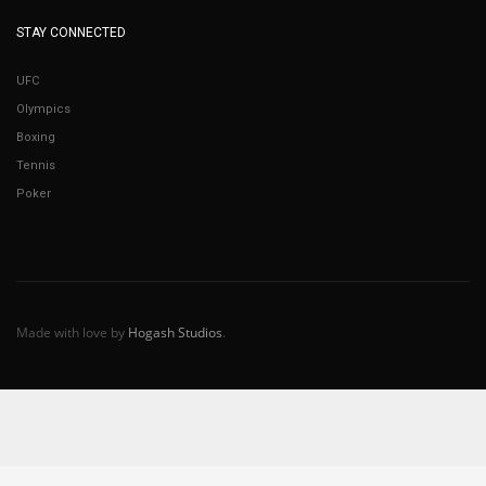
STAY CONNECTED
UFC
Olympics
Boxing
Tennis
Poker
Made with love by
Hogash Studios
.