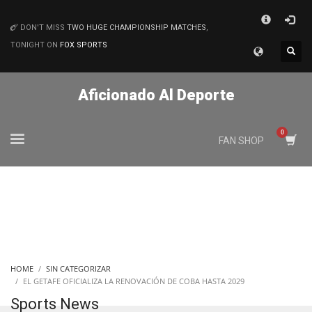
×
DON'T MISS
TWO HUGE CHAMPIONSHIP MATCHES
,
MATCHES
TONIGHT ON
FOX SPORTS
Aficionado Al Deporte
FAN SHOP
HOME
SIN CATEGORIZAR
EL GETAFE OFICIALIZA LA RENOVACIÓN DE COBA HASTA 2029
Sports News