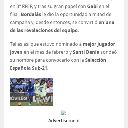
en 3ª RFEF, y tras su gran papel con
Gabi
en el
17
filial,
Bordalás
le dio la oportunidad a mitad de
campaña y, desde entonces, se convirtió
en una
DAL
de las revelaciones del equipo
.
22
Tal es así que estuvo nominado a
mejor jugador
WSH
joven
en el mes de febrero y
Santi Denia
sondeó
26
su nombre para convocarlo con la
Selección
Española Sub-21
.
Advertisement