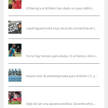
fichaje de Agirrezabala
El Racing y el Athletic han dado un paso defini...
Aguerd, sólo falta el reconocimiento médico
nayef Aguerd está muy cerca de convertirse en l...
Corberán pide un central titular por delante de
Tárrega y De Haas
Ya no hay tiempo para dudas. O al menos, éste v...
El Elche cierra la pretemporada con victoria
Nuevo test de pretemporada para el Elche C.F. y...
El mercado del ‘gol naciente’: Asia conquista
Europa
Dejó de ser una apuesta exótica. Durante años, ...