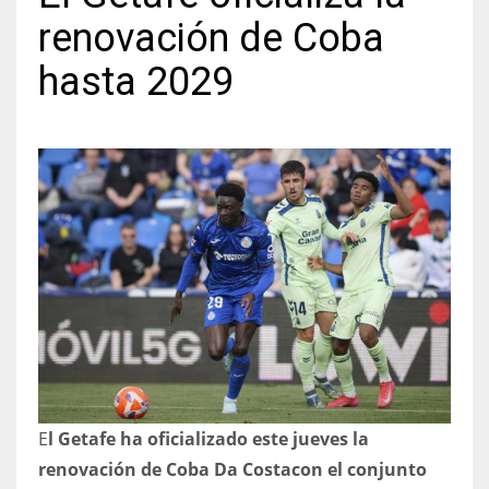
renovación de Coba
hasta 2029
NYJ
3
ATL
24
IND
34
MIN
6
E
l Getafe ha oficializado este jueves la
renovación de Coba Da Costa
con el conjunto