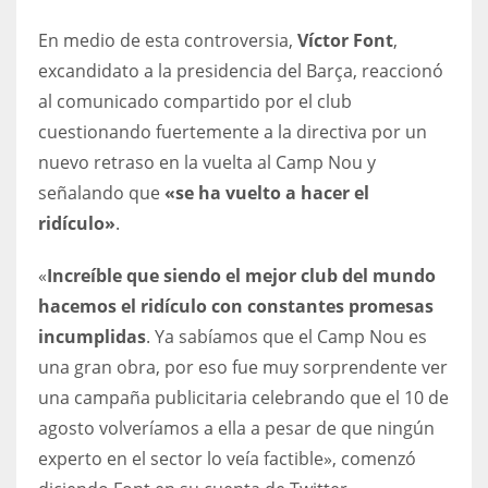
DEN
En medio de esta controversia,
Víctor Font
,
24
excandidato a la presidencia del Barça, reaccionó
PIT
al comunicado compartido por el club
cuestionando fuertemente a la directiva por un
20
nuevo retraso en la vuelta al Camp Nou y
señalando que
«se
ha vuelto a hacer el
NE
ridículo»
.
16
«
Increíble que siendo el mejor club del mundo
OAK
hacemos el ridículo con constantes promesas
19
incumplidas
. Ya sabíamos que el Camp Nou es
una gran obra, por eso fue muy sorprendente ver
NYG
una campaña publicitaria celebrando que el 10 de
24
agosto volveríamos a ella a pesar de que ningún
experto en el sector lo veía factible», comenzó
MIA