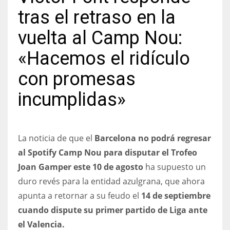
tras el retraso en la
vuelta al Camp Nou:
«Hacemos el ridículo
NYJ
3
con promesas
incumplidas»
ATL
24
La noticia de que el
Barcelona no podrá regresar
IND
al Spotify Camp Nou para disputar el Trofeo
34
Joan Gamper este 10 de agosto
ha supuesto un
duro revés para la entidad azulgrana, que ahora
MIN
apunta a retornar a su feudo el
14 de septiembre
6
cuando dispute su primer partido de Liga ante
el Valencia.