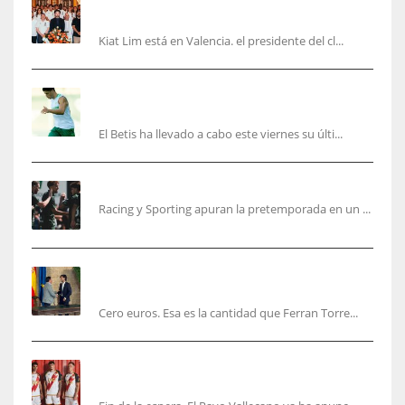
junto a la plantilla
Kiat Lim está en Valencia. el presidente del cl...
Cucho, Fidalgo y Marc Roca, en la lista para
recibir al Bournemouth
El Betis ha llevado a cabo este viernes su últi...
El Racing deja atrás las malas sensaciones
Racing y Sporting apuran la pretemporada en un ...
Ferran Torres será gratis total para los
valencianos
Cero euros. Esa es la cantidad que Ferran Torre...
El Rayo Vallecano anuncia su primera
equipación de la 26/27… sin franja