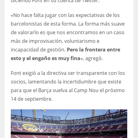
diciendo Font en su cuenta de Twitter.
17
«No hace falta jugar con las expectativas de los
barcelonistas de esta forma. La forma más suave
DAL
de valorarlo es que nos encontramos en un caso
22
más de improvisación, voluntarismo e
incapacidad de gestión.
Pero la frontera entre
WSH
esto y el engaño es muy fina
«, agregó.
26
Font exigió a la directiva ser transparente con los
socios, lamentando la incertidumbre que existe
para que el Barça vuelva al Camp Nou el próximo
14 de septiembre.