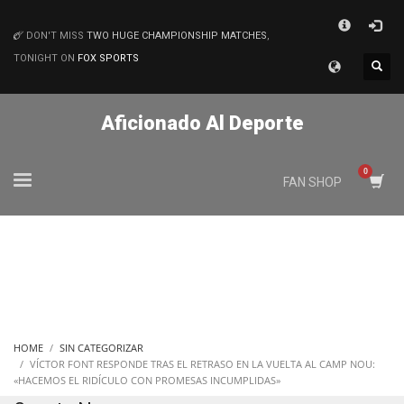
×
DON'T MISS
TWO HUGE CHAMPIONSHIP MATCHES
,
MATCHES
TONIGHT ON
FOX SPORTS
Aficionado Al Deporte
FAN SHOP
HOME
SIN CATEGORIZAR
VÍCTOR FONT RESPONDE TRAS EL RETRASO EN LA VUELTA AL CAMP NOU:
«HACEMOS EL RIDÍCULO CON PROMESAS INCUMPLIDAS»