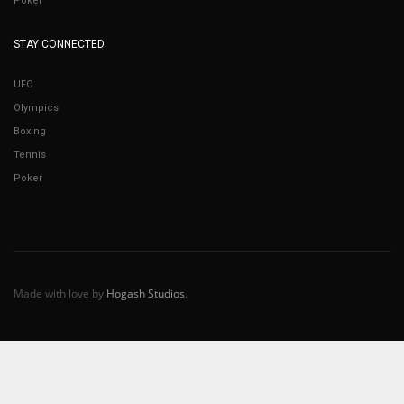
Poker
STAY CONNECTED
UFC
Olympics
Boxing
Tennis
Poker
Made with love by
Hogash Studios
.