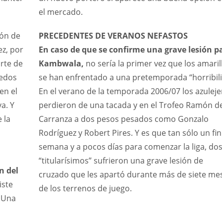
el mercado.
ión de
PRECEDENTES DE VERANOS NEFASTOS
ez, por
En caso de que se confirme una grave lesión p
rte de
Kambwala,
no sería la primer vez que los amaril
dedos
se han enfrentado a una pretemporada “horribili
en el
En el verano de la temporada 2006/07 los azuleje
a. Y
perdieron de una tacada y en el Trofeo Ramón d
 la
Carranza a dos pesos pesados como Gonzalo
Rodríguez y Robert Pires. Y es que tan sólo un fin
semana y a pocos días para comenzar la liga, do
“titularísimos” sufrieron una grave lesión de
ón del
cruzado que les apartó durante más de siete me
iste
de los terrenos de juego.
NYG
IND
NYJ
. Una
24
34
3