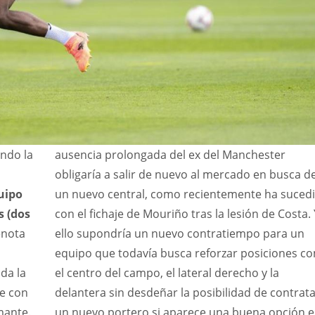
endo la
ausencia prolongada del ex del Manchester
obligaría a salir de nuevo al mercado en busca d
uipo
un nuevo central, como recientemente ha suced
s (dos
con el fichaje de Mouriño tras la lesión de Costa. 
enota
ello supondría un nuevo contratiempo para un
equipo que todavía busca reforzar posiciones c
da la
el centro del campo, el lateral derecho y la
de con
delantera sin desdeñar la posibilidad de contrat
mante.
un nuevo portero si aparece una buena opción 