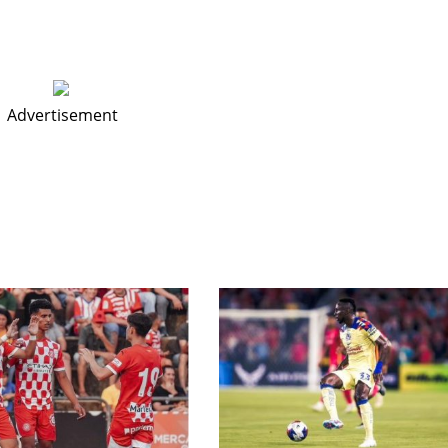
MIA
MIN
ATL
17
6
24
Advertisement