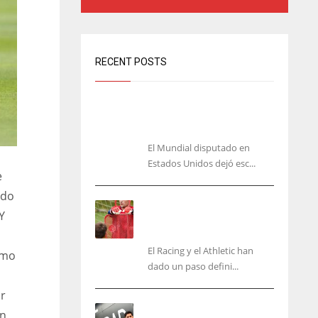
RECENT POSTS
El lado oscuro del Mundial:
amenazas y acoso contra Messi y
Cristiano
El Mundial disputado en
Estados Unidos dejó esc...
e
ido
El órdago de Chema Aragón
Y
deja a punto el fichaje de
Agirrezabala
El Racing y el Athletic han
omo
dado un paso defini...
ar
Aguerd, sólo falta el
en