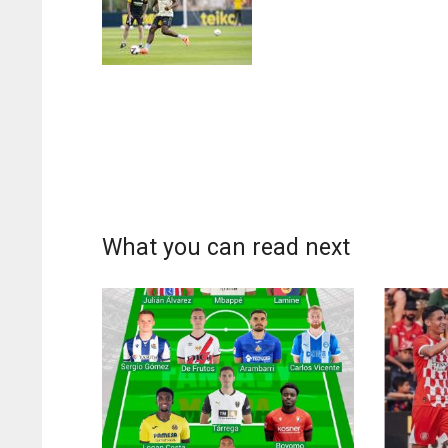
PIT
OAK
20
19
What you can read next