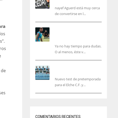
reconocimiento médico
nayef Aguerd está muy cerca
de convertirse en l...
ara
Corberán pide un central
los
titular por delante de
Tárrega y De Haas
s”.
Ya no hay tiempo para dudas.
ros
O al menos, éste v...
e
El Elche cierra la
 de
pretemporada con victoria
s
Nuevo test de pretemporada
para el Elche C.F. y...
ses
NYJ
IND
DEN
3
34
24
COMENTARIOS RECIENTES