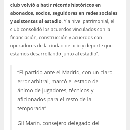
DEN
club volvió a batir récords históricos en
24
abonados, socios, seguidores en redes sociales
y asistentes al estadio
. Y a nivel patrimonial, el
PIT
club consolidó los acuerdos vinculados con la
20
financiación, construcción y acuerdos con
operadores de la ciudad de ocio y deporte que
estamos desarrollando junto al estadio”.
NE
16
“El partido ante el Madrid, con un claro
OAK
error arbitral, marcó el estado de
19
ánimo de jugadores, técnicos y
aficionados para el resto de la
NYG
temporada”
24
Gil Marín, consejero delegado del
MIA