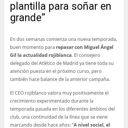
plantilla para soñar en
grande”
NYJ
3
En dos semanas comienza una nueva temporada,
buen momento para
repasar con Miguel Ángel
ATL
Gil la actualidad rojiblanca
. El consejero
24
delegado del Atlético de Madrid ya tiene toda su
atención puesta en el próximo curso, pero
también hace balance de la anterior campaña.
IND
34
El CEO rojiblanco valora muy positivamente el
crecimiento experimentado durante la
MIN
temporada pasada en los diferentes ámbitos del
6
club, una continuidad de la línea que se viene
marcando desde hace años: “
A nivel social, el