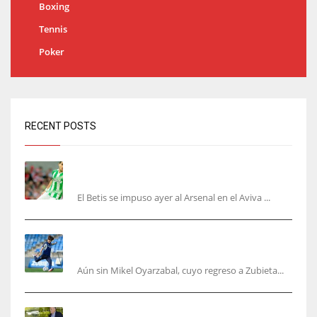
Boxing
Tennis
Poker
RECENT POSTS
Bartra: «Tenemos muchas ganas de lo que creo
puede ser un gran año»
El Betis se impuso ayer al Arsenal en el Aviva ...
Kubo, la gran atracción de la Real en los
amistosos de este fin de semana en Colonia
Aún sin Mikel Oyarzabal, cuyo regreso a Zubieta...
Fernando Roig: “Tenemos que marcarnos el