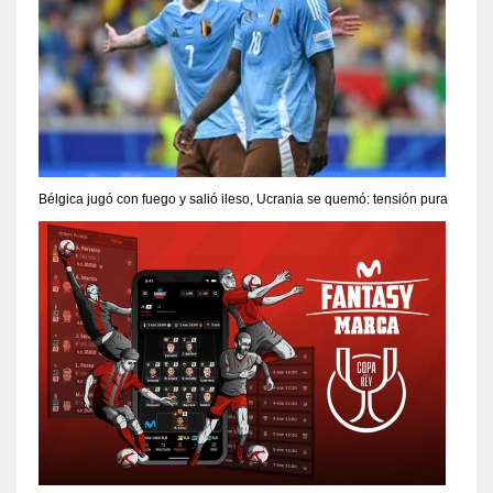
Bélgica jugó con fuego y salió ileso, Ucrania se quemó: tensión pura