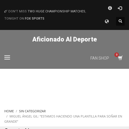
×
DON'T MISS
TWO HUGE CHAMPIONSHIP MATCHES
,
MATCHES
TONIGHT ON
FOX SPORTS
Aficionado Al Deporte
FAN SHOP
HOME
SIN CATEGORIZAR
MIGUEL ÁNGEL GIL: “ESTAMOS HACIENDO UNA PLANTILLA PARA SOÑAR EN
GRANDE”