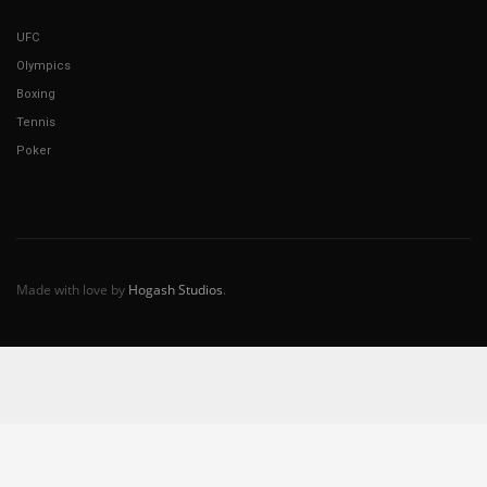
UFC
Olympics
Boxing
Tennis
Poker
Made with love by
Hogash Studios
.
Español