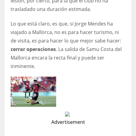
lesión, por cierto, para la que el club no ha
17
trasladado una duración estimada.
Lo que está claro, es que, si Jorge Mendes ha
DAL
viajado a Mallorca, no es para hacer turismo, ni
22
de visita, es para hacer lo que mejor sabe hacer:
cerrar operaciones
. La salida de Samu Costa del
WSH
Mallorca encara la recta final y puede ser
26
inminente.
Advertisement