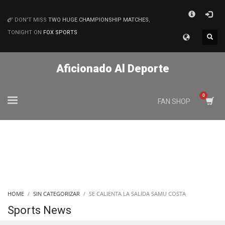
×
DON'T MISS
TWO HUGE CHAMPIONSHIP MATCHES
,
MATCHES
TONIGHT ON
FOX SPORTS
Aficionado Al Deporte
FAN SHOP
HOME
SIN CATEGORIZAR
SE CALIENTA LA SALIDA SAMU COSTA
Sports News