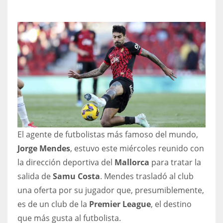
NYJ
3
ATL
24
El agente de futbolistas más famoso del mundo,
IND
Jorge Mendes
, estuvo este miércoles reunido con
34
la dirección deportiva del
Mallorca
para tratar la
salida de
Samu Costa
. Mendes trasladó al club
MIN
una oferta por su jugador que, presumiblemente,
6
es de un club de la
Premier League
, el destino
que más gusta al futbolista.