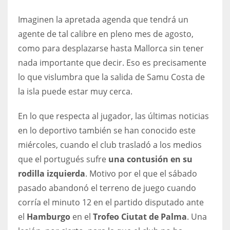
DEN
Imaginen la apretada agenda que tendrá un
24
agente de tal calibre en pleno mes de agosto,
PIT
como para desplazarse hasta Mallorca sin tener
nada importante que decir. Eso es precisamente
20
lo que vislumbra que la salida de Samu Costa de
la isla puede estar muy cerca.
NE
16
En lo que respecta al jugador, las últimas noticias
en lo deportivo también se han conocido este
OAK
miércoles, cuando el club trasladó a los medios
19
que el portugués sufre
una contusión en su
rodilla izquierda
. Motivo por el que el sábado
NYG
pasado abandonó el terreno de juego cuando
24
corría el minuto 12 en el partido disputado ante
el
Hamburgo
en el
Trofeo Ciutat de Palma
. Una
MIA