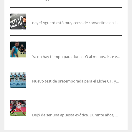
Aguerd, sólo falta el reconocimiento médico
nayef Aguerd está muy cerca de convertirse en l...
Corberán pide un central titular por delante de
Tárrega y De Haas
Ya no hay tiempo para dudas. O al menos, éste v...
El Elche cierra la pretemporada con victoria
Nuevo test de pretemporada para el Elche C.F. y...
El mercado del ‘gol naciente’: Asia conquista
Europa
Dejó de ser una apuesta exótica. Durante años, ...