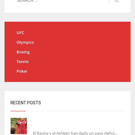
UFC
Olympics
Boxing
Tennis
Poker
RECENT POSTS
El órdago de Chema Aragón deja a punto el
fichaje de Agirrezabala
El Racing y el Athletic han dado un paso defini...