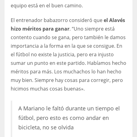
DEN
equipo está en el buen camino.
24
El entrenador babazorro consideró que
el Alavés
PIT
hizo méritos para ganar
. “Uno siempre está
contento cuando se gana, pero también le damos
20
importancia a la forma en la que se consigue. En
el fútbol no existe la justicia, pero era injusto
NE
sumar un punto en este partido. Habíamos hecho
16
méritos para más. Los muchachos lo han hecho
muy bien. Siempre hay cosas para corregir, pero
OAK
hicimos muchas cosas buenas».
19
A Mariano le faltó durante un tiempo el
NYG
fútbol, pero esto es como andar en
24
bicicleta, no se olvida
MIA