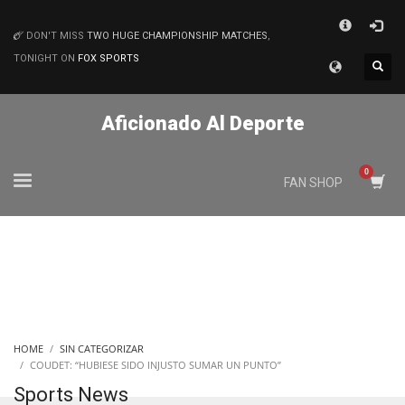
×
DON'T MISS
TWO HUGE CHAMPIONSHIP MATCHES
,
MATCHES
TONIGHT ON
FOX SPORTS
Aficionado Al Deporte
FAN SHOP
HOME
SIN CATEGORIZAR
COUDET: “HUBIESE SIDO INJUSTO SUMAR UN PUNTO”
Sports News