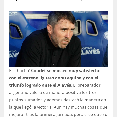
NYJ
3
ATL
24
El ‘Chacho’
Coudet se mostró muy satisfecho
IND
con el estreno liguero de su equipo y con el
34
triunfo logrado ante el Alavés
. El preparador
argentino valoró de manera positiva los tres
MIN
puntos sumados y además destacó la manera en
6
la que llegó la victoria. Aún hay muchas cosas que
mejorar tras la primera jornada, pero cree que su