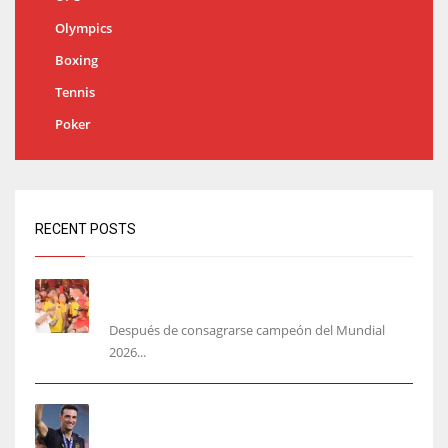
Olympics
Boxing
Tennis
Poker
RECENT POSTS
Yamal no se quita la camisa de Colombia: ‘más
colombiano que la arepa’
Después de consagrarse campeón del Mundial
2026...
‘Mi plan A, B y C es Scaloni’, En Argentina no
planean cambiar de DT