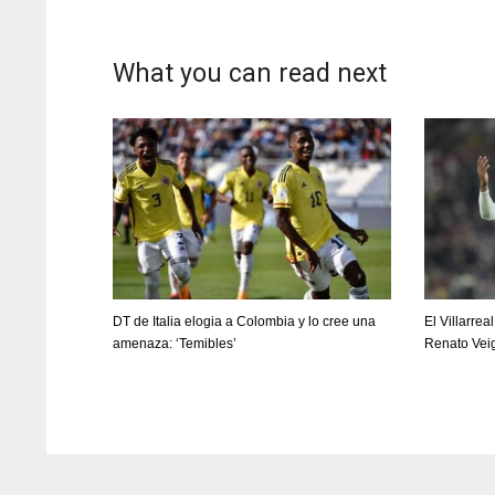
SH
WSH
PIT
6
26
20
What you can read next
DT de Italia elogia a Colombia y lo cree una
El Villarrea
amenaza: ‘Temibles’
Renato Vei