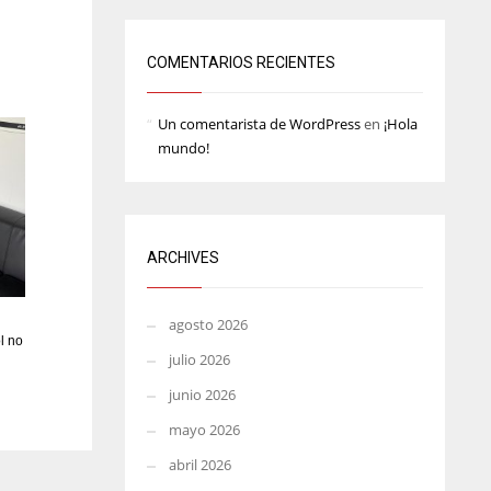
ATL
ATL
24
24
COMENTARIOS RECIENTES
Un comentarista de WordPress
en
¡Hola
mundo!
ARCHIVES
agosto 2026
l no
julio 2026
junio 2026
mayo 2026
abril 2026