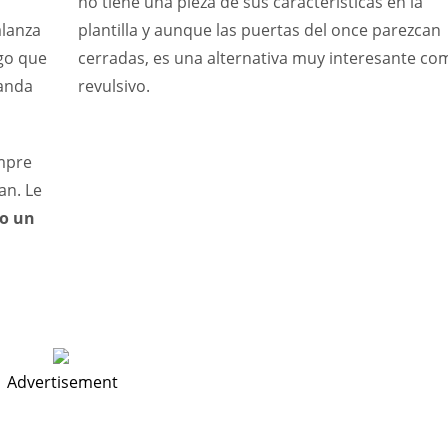
no tiene una pieza de sus características en la
alanza
plantilla y aunque las puertas del once parezcan
lgo que
cerradas, es una alternativa muy interesante co
banda
revulsivo.
empre
an. Le
o un
Advertisement
NE
NYG
IND
16
24
34