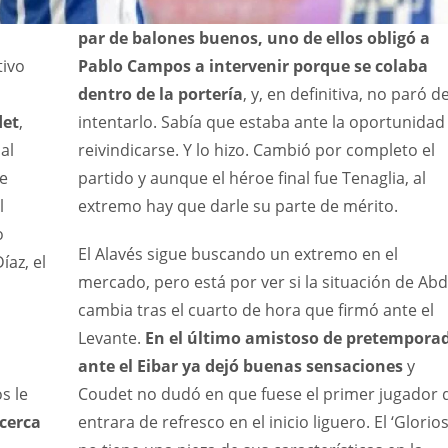
par de balones buenos, uno de ellos obligó a
tivo
Pablo Campos a intervenir porque se colaba
dentro de la portería
, y, en definitiva, no paró d
det
,
intentarlo. Sabía que estaba ante la oportunidad
al
reivindicarse. Y lo hizo. Cambió por completo el
le
partido y aunque el héroe final fue Tenaglia, al
l
extremo hay que darle su parte de mérito.
o
El Alavés sigue buscando un extremo en el
íaz, el
mercado, pero está por ver si la situación de Ab
cambia tras el cuarto de hora que firmó ante el
Levante.
En el último amistoso de pretempora
ante el Eibar ya dejó buenas sensaciones
y
s le
Coudet no dudó en que fuese el primer jugador 
cerca
entrara de refresco en el inicio liguero. El ‘Glorios