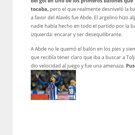
del gol en uno de los primeros balones que
tocaba,
pero el que realmente desniveló la b
a favor del Alavés fue Abde. El argelino hizo a
nadie había hecho en todo el partido por la 
izquierda: encarar y ser desequilibrante.
A Abde no le quemó el balón en los pies y si
que recibía tener claro que iba a buscar a Tolj
dio velocidad al juego y fue una amenaza.
Pus
AL
DAL
DEN
2
22
24