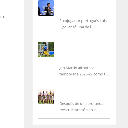
Se fue con todo: Luis Figo
exige salida inmediata de
Infantino de FIFA
mo
El exjugador portugués Luis
Figo lanzó una de l...
Jon Martín: «No pienso en
si soy joven, pienso en
hacerlo lo mejor posible
pese a mi juventud»
Jon Martín afronta la
temporada 2026-27 como ti...
García Plaza elige a sus
capitanes
Después de una profunda
reestructuración en la ...
NYJ
NYJ
3
3