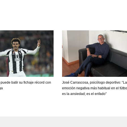
OAK
MIA
MIN
19
17
6
l puede batir su fichaje récord con
José Carrascosa, psicólogo deportivo: “La
ga
emoción negativa más habitual en el fútbo
es la ansiedad; es el enfado”