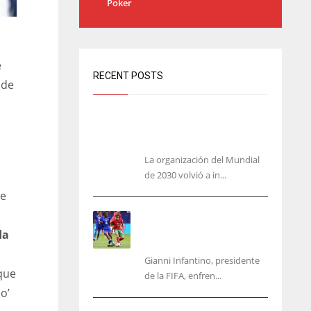
Poker
e
RECENT POSTS
 de
Análisis: una parte de España no
quiere el Mundial 2030 con
Marruecos
La organización del Mundial
de 2030 volvió a in...
de
No jueguen con Infantino:
ofreció la final del Mundial
da
a Marruecos
Gianni Infantino, presidente
que
de la FIFA, enfren...
o’