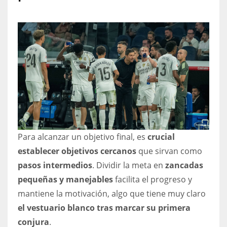
NYJ
3
ATL
24
Para alcanzar un objetivo final, es
crucial
IND
establecer objetivos cercanos
que sirvan como
34
pasos intermedios
. Dividir la meta en
zancadas
pequeñas y manejables
facilita el progreso y
MIN
mantiene la motivación, algo que tiene muy claro
6
el vestuario blanco tras marcar su primera
conjura
.