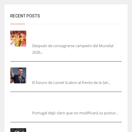
RECENT POSTS
Yamal no se quita la camisa de Colombia: ‘más
colombiano que la arepa’
Después de consagrarse campeón del Mundial
2026...
‘Mi plan A, B y C es Scaloni’, En Argentina no
planean cambiar de DT
El futuro de Lionel Scaloni al frente de la Sel...
Portugal, firme: mantiene su postura para organizar el
Mundial 2030
Portugal dejó claro que no modificará su postur...
Cucurella y Gavi ya cumplieron sus promesas,