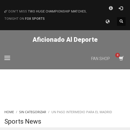
×
DON'T MISS
TWO HUGE CHAMPIONSHIP MATCHES
,
MATCHES
TONIGHT ON
FOX SPORTS
Aficionado Al Deporte
FAN SHOP
HOME
SIN CATEGORIZAR
UN PASO INTERMEDIO PARA EL MADRID
Sports News