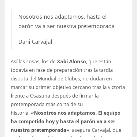
DEN
24
Nosotros nos adaptamos, hasta el
parón va a ser nuestra pretemporada
PIT
20
Dani Carvajal
NE
Así las cosas, los de
Xabi Alonso
, que están
16
todavía en fase de preparación tras la tardía
disputa del Mundial de Clubes, no dudan en
OAK
marcar su primer objetivo cercano tras la victoria
19
frente a Osasuna después de firmar la
pretemporada más corta de su
NYG
historia:
«Nosotros nos adaptamos. El equipo
24
ha competido hoy y hasta el parón va a ser
nuestra pretemporada»
, asegura Carvajal, que
MIA