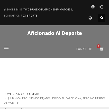
×
DON'T MISS
TWO HUGE CHAMPIONSHIP MATCHES
,
MATCHES
TONIGHT ON
FOX SPORTS
Aficionado Al Deporte
FAN SHOP
HOME
SIN CATEGORIZAR
JULIÁN CALERO: “HEMOS DEJADO HERIDO AL BARCELONA, PERO NO HERIDO
DE MUERTE”