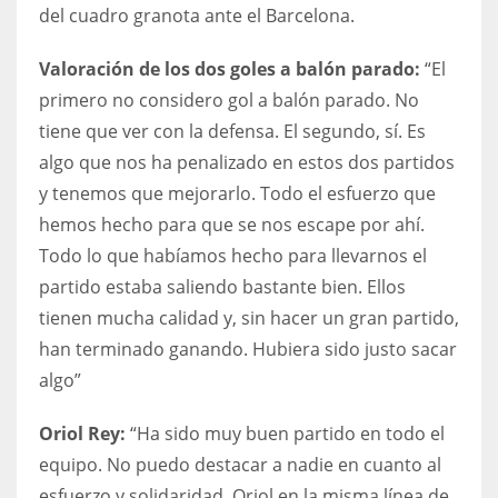
DEN
del cuadro granota ante el Barcelona.
24
Valoración de los dos goles a balón parado:
“El
primero no considero gol a balón parado. No
PIT
tiene que ver con la defensa. El segundo, sí. Es
20
algo que nos ha penalizado en estos dos partidos
y tenemos que mejorarlo. Todo el esfuerzo que
NE
hemos hecho para que se nos escape por ahí.
16
Todo lo que habíamos hecho para llevarnos el
partido estaba saliendo bastante bien. Ellos
OAK
tienen mucha calidad y, sin hacer un gran partido,
19
han terminado ganando. Hubiera sido justo sacar
algo”
NYG
Oriol Rey:
“Ha sido muy buen partido en todo el
24
equipo. No puedo destacar a nadie en cuanto al
MIA
esfuerzo y solidaridad. Oriol en la misma línea de