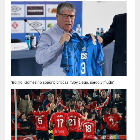
‘Bolillo’ Gómez no soportó críticas: ‘Soy ciego, sordo y mudo’