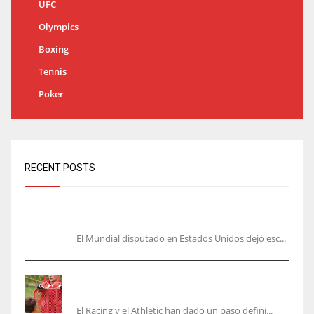
UFC
Olympics
Boxing
Tennis
Poker
RECENT POSTS
El lado oscuro del Mundial: amenazas y acoso contra
Messi y Cristiano
El Mundial disputado en Estados Unidos dejó esc...
El órdago de Chema Aragón deja a punto el
fichaje de Agirrezabala
El Racing y el Athletic han dado un paso defini...