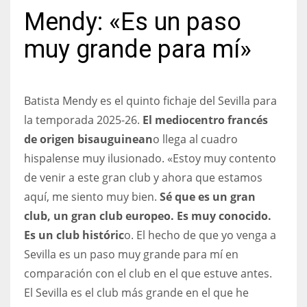
Mendy: «Es un paso
muy grande para mí»
NYJ
3
Batista Mendy es el quinto fichaje del Sevilla para
la temporada 2025-26.
El mediocentro francés
ATL
de origen bisauguinean
o llega al cuadro
24
hispalense muy ilusionado. «Estoy muy contento
de venir a este gran club y ahora que estamos
IND
aquí, me siento muy bien.
Sé que es un gran
34
club, un gran club europeo. Es muy conocido.
Es un club históric
o. El hecho de que yo venga a
MIN
Sevilla es un paso muy grande para mí en
6
comparación con el club en el que estuve antes.
El Sevilla es el club más grande en el que he