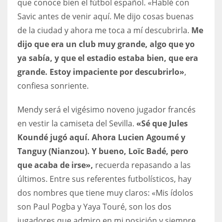
que conoce bien el fútbol español. «Hablé con
Savic antes de venir aquí. Me dijo cosas buenas
de la ciudad y ahora me toca a mí descubrirla.
Me
dijo que era un club muy grande, algo que yo
ya sabía, y que el estadio estaba bien, que era
grande. Estoy impaciente por descubrirlo»
,
confiesa sonriente.
Mendy será el vigésimo noveno jugador francés
en vestir la camiseta del Sevilla.
«Sé que Jules
Koundé jugó aquí. Ahora Lucien Agoumé y
Tanguy (Nianzou). Y bueno, Loïc Badé, pero
que acaba de irse»,
recuerda repasando a las
últimos. Entre sus referentes futbolísticos, hay
dos nombres que tiene muy claros: «Mis ídolos
son Paul Pogba y Yaya Touré, son los dos
jugadores que admiro en mi posición y siempre