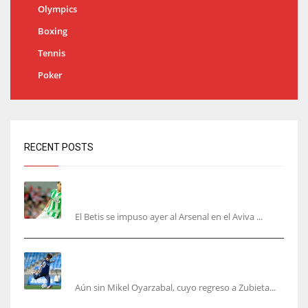
Olympics
Boxing
Tennis
Poker
RECENT POSTS
Bartra: «Tenemos muchas ganas de lo que creo
puede ser un gran año»
El Betis se impuso ayer al Arsenal en el Aviva ...
Kubo, la gran atracción de la Real en los
amistosos de este fin de semana en Colonia
Aún sin Mikel Oyarzabal, cuyo regreso a Zubieta...