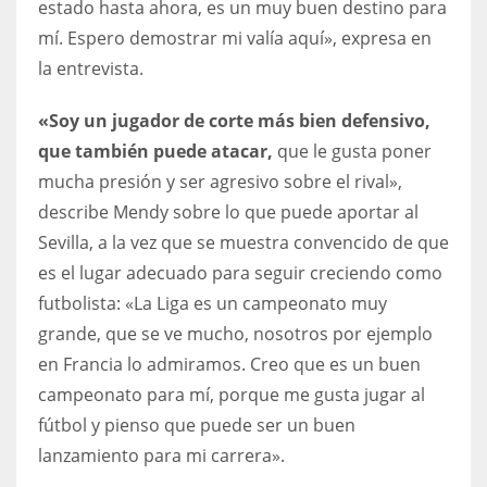
estado hasta ahora, es un muy buen destino para
DEN
mí. Espero demostrar mi valía aquí», expresa en
24
la entrevista.
PIT
«Soy un jugador de corte más bien defensivo,
20
que también puede atacar,
que le gusta poner
mucha presión y ser agresivo sobre el rival»,
NE
describe Mendy sobre lo que puede aportar al
16
Sevilla, a la vez que se muestra convencido de que
es el lugar adecuado para seguir creciendo como
OAK
futbolista: «La Liga es un campeonato muy
19
grande, que se ve mucho, nosotros por ejemplo
en Francia lo admiramos. Creo que es un buen
NYG
campeonato para mí, porque me gusta jugar al
fútbol y pienso que puede ser un buen
24
lanzamiento para mi carrera».
MIA