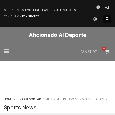
×
DON'T MISS
TWO HUGE CHAMPIONSHIP MATCHES
,
MATCHES
TONIGHT ON
FOX SPORTS
Aficionado Al Deporte
FAN SHOP
HOME
SIN CATEGORIZAR
MENDY: «ES UN PASO MUY GRANDE PARA MÍ»
Sports News