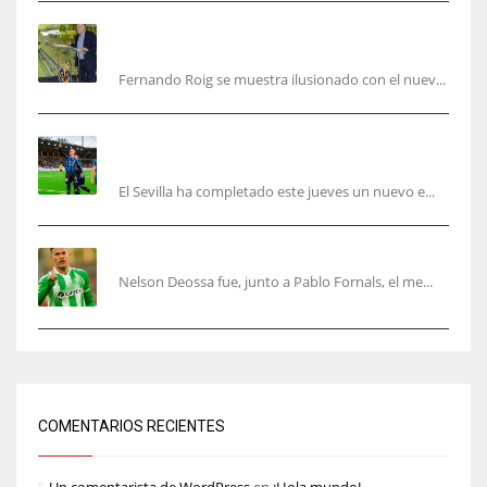
Fernando Roig: “Tenemos que marcarnos el
objetivo de un tercer año en Champions”
Fernando Roig se muestra ilusionado con el nuev...
El Sevilla sigue con su puesta a punto mientras
acelera en el mercado
El Sevilla ha completado este jueves un nuevo e...
Nelson Deossa cambia el guión
Nelson Deossa fue, junto a Pablo Fornals, el me...
COMENTARIOS RECIENTES
Un comentarista de WordPress
en
¡Hola mundo!