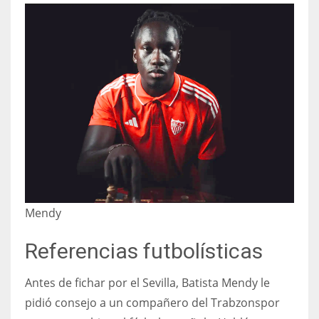
17
DAL
22
WSH
26
Mendy
Referencias futbolísticas
Antes de fichar por el Sevilla, Batista Mendy le
pidió consejo a un compañero del Trabzonspor