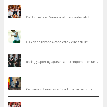
Kiat Lim visita el nuevo Mestalla y la Basílica
junto a la plantilla
Kiat Lim está en Valencia. el presidente del cl...
Cucho, Fidalgo y Marc Roca, en la lista para
recibir al Bournemouth
El Betis ha llevado a cabo este viernes su últi...
El Racing deja atrás las malas sensaciones
Racing y Sporting apuran la pretemporada en un ...
Ferran Torres será gratis total para los
valencianos
Cero euros. Esa es la cantidad que Ferran Torre...
El Rayo Vallecano anuncia su primera