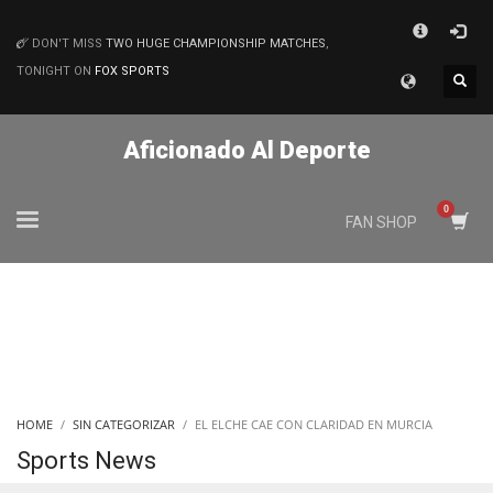
×
DON'T MISS
TWO HUGE CHAMPIONSHIP MATCHES
,
MATCHES
TONIGHT ON
FOX SPORTS
Aficionado Al Deporte
FAN SHOP
HOME
SIN CATEGORIZAR
EL ELCHE CAE CON CLARIDAD EN MURCIA
Sports News