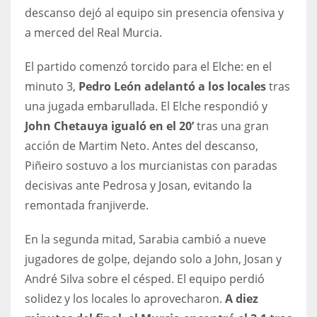
DEN
descanso dejó al equipo sin presencia ofensiva y
24
a merced del Real Murcia.
PIT
El partido comenzó torcido para el Elche: en el
minuto 3,
Pedro León adelantó a los locales
tras
20
una jugada embarullada. El Elche respondió y
John Chetauya igualó en el 20’
tras una gran
NE
acción de Martim Neto. Antes del descanso,
16
Piñeiro sostuvo a los murcianistas con paradas
decisivas ante Pedrosa y Josan, evitando la
OAK
remontada franjiverde.
19
En la segunda mitad, Sarabia cambió a nueve
NYG
jugadores de golpe, dejando solo a John, Josan y
24
André Silva sobre el césped. El equipo perdió
solidez y los locales lo aprovecharon.
A diez
MIA