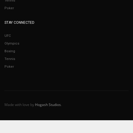
Tennis
Poker
STAY CONNECTED
UFC
Olympics
Boxing
Tennis
Poker
Made with love by
Hogash Studios
.