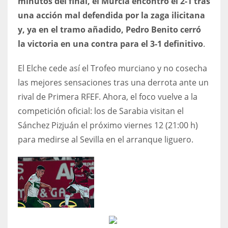
minutos del final, el Murcia encontró el 2-1 tras
17
una acción mal defendida por la zaga ilicitana
y, ya en el tramo añadido, Pedro Benito cerró
la victoria en una contra para el 3-1 definitivo
.
DAL
22
El Elche cede así el Trofeo murciano y no cosecha
las mejores sensaciones tras una derrota ante un
WSH
rival de Primera RFEF. Ahora, el foco vuelve a la
26
competición oficial: los de Sarabia visitan el
Sánchez Pizjuán el próximo viernes 12 (21:00 h)
para medirse al Sevilla en el arranque liguero.