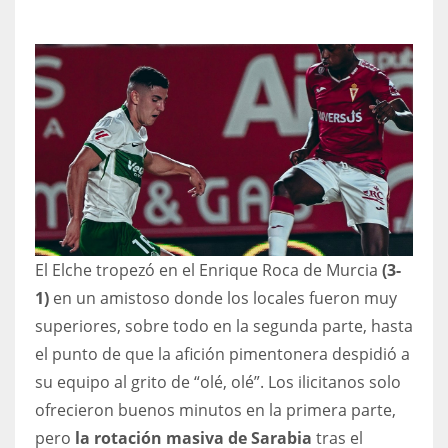
NYJ
3
ATL
24
El Elche tropezó en el Enrique Roca de Murcia
(3-
IND
1)
en un amistoso donde los locales fueron muy
34
superiores, sobre todo en la segunda parte, hasta
el punto de que la afición pimentonera despidió a
MIN
su equipo al grito de “olé, olé”. Los ilicitanos solo
6
ofrecieron buenos minutos en la primera parte,
pero
la rotación masiva de Sarabia
tras el