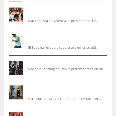
Kiat Lim visita el nuevo Mestalla y la Basílica
junto a la plantilla
Kiat Lim está en Valencia. el presidente del cl...
Cucho, Fidalgo y Marc Roca, en la lista para
recibir al Bournemouth
El Betis ha llevado a cabo este viernes su últi...
El Racing deja atrás las malas sensaciones
Racing y Sporting apuran la pretemporada en un ...
Ferran Torres será gratis total para los
valencianos
Cero euros. Esa es la cantidad que Ferran Torre...
El Rayo Vallecano anuncia su primera