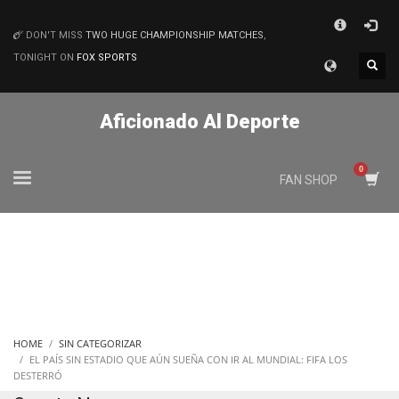
×
DON'T MISS
TWO HUGE CHAMPIONSHIP MATCHES
,
MATCHES
TONIGHT ON
FOX SPORTS
Aficionado Al Deporte
FAN SHOP
HOME
SIN CATEGORIZAR
EL PAÍS SIN ESTADIO QUE AÚN SUEÑA CON IR AL MUNDIAL: FIFA LOS
DESTERRÓ