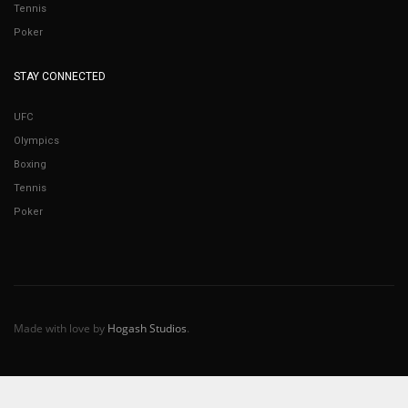
Tennis
Poker
STAY CONNECTED
UFC
Olympics
Boxing
Tennis
Poker
Made with love by
Hogash Studios
.