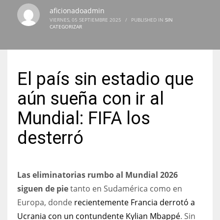
aficionadoadmin
VIERNES, 05 SEPTIEMBRE 2025
/
PUBLISHED IN
SIN
CATEGORIZAR
NYJ
3
El país sin estadio que
ATL
aún sueña con ir al
24
Mundial: FIFA los
desterró
IND
34
Las eliminatorias rumbo al Mundial 2026
MIN
siguen de pie
tanto en Sudamérica como en
6
Europa, donde
recientemente Francia derrotó a
Ucrania con un contundente Kylian Mbappé
. Sin