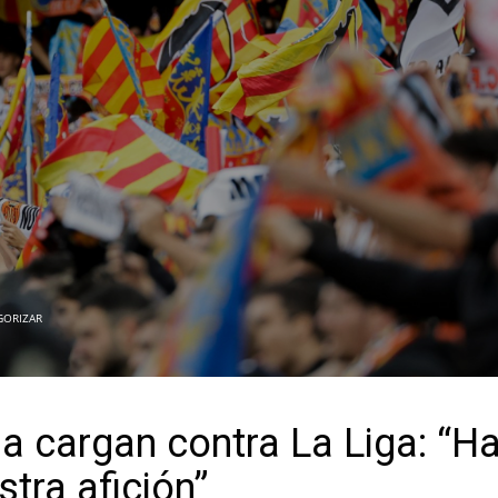
GORIZAR
a cargan contra La Liga: “H
tra afición”