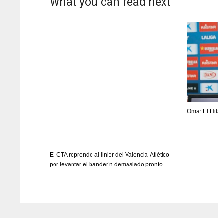
What you can read next
Omar El Hil
El CTA reprende al linier del Valencia-Atlético
por levantar el banderín demasiado pronto