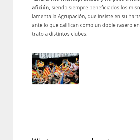
WSH
WSH
afición
, siendo siempre beneficiados los mis
lamenta la Agrupación, que insiste en su hart
26
26
ante lo que califican como un doble rasero en
trato a distintos clubes.