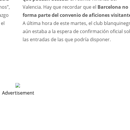
PIT
OAK
MIA
mos”,
Valencia. Hay que recordar que el
Barcelona no
azgo
forma parte del convenio de aficiones visitant
20
19
17
 el
A última hora de este martes, el club blanquineg
aún estaba a la espera de confirmación oficial s
las entradas de las que podría disponer.
Advertisement