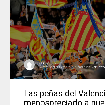
aficionadoadmin
MARTES, 09 SEPTIEMBRE 2025
/
PUBLISHED IN
SIN CATE
Las peñas del Valenci
menospreciado a nues