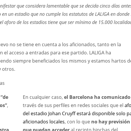
ifestar que considera lamentable que se decida cinco días ante
lo en un estadio que no cumple los estatutos de LALIGA en donde 
 el aforo de los estadios tiene que ser mínimo de 15.000 localida
 no se tiene en cuenta a los aficionados, tanto en la
n el acceso a entradas para ese partido. LALIGA ha
siendo siempre beneficiados los mismos y estamos hartos d
y otros.
as
 “de
En cualquier caso,
el Barcelona ha comunicado
os”
,
través de sus perfiles en redes sociales que el
af
del estadio Johan Cruyff estará disponible solo p
DEN
NE
NYG
aficionados locales
, con lo que
no hay previsión
24
16
24
stra
que puedan acceder
al recinto hinchas del