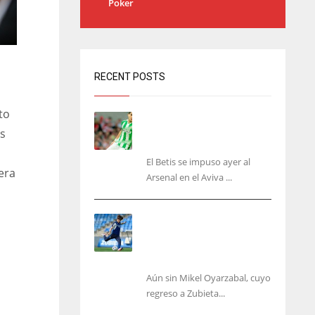
Poker
RECENT POSTS
to
Bartra: «Tenemos muchas
ganas de lo que creo puede
es
ser un gran año»
El Betis se impuso ayer al
era
Arsenal en el Aviva ...
Kubo, la gran atracción de
la Real en los amistosos de
este fin de semana en
Colonia
Aún sin Mikel Oyarzabal, cuyo
regreso a Zubieta...