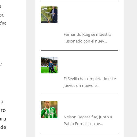
s
Fernando Roig: “Tenemos
se
que marcarnos el objetivo
de un tercer año en
des
Champions”
Fernando Roig se muestra
ilusionado con el nuev...
El Sevilla sigue con su
e
puesta a punto mientras
acelera en el mercado
El Sevilla ha completado este
jueves un nuevo e...
a
Nelson Deossa cambia el
guión
oro
Nelson Deossa fue, junto a
ara
IND
NYJ
Pablo Fornals, el me...
 de
34
3