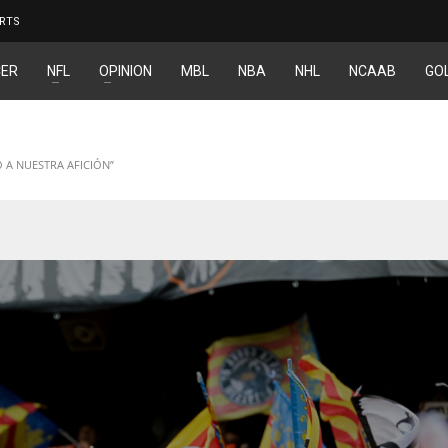
RTS
ER
NFL
OPINION
MBL
NBA
NHL
NCAAB
GO
 A NUESTRA AFICIÓN”