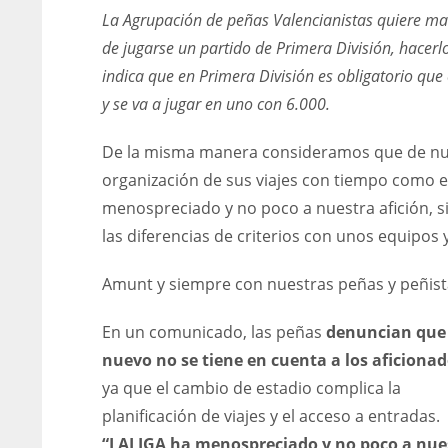
La Agrupación de peñas Valencianistas quiere man
de jugarse un partido de Primera División, hacer
indica que en Primera División es obligatorio que
y se va a jugar en uno con 6.000.
De la misma manera consideramos que de nuevo
organización de sus viajes con tiempo como e
menospreciado y no poco a nuestra afición, 
las diferencias de criterios con unos equipos 
Amunt y siempre con nuestras peñas y peñist
En un comunicado, las peñas
denuncian que
nuevo no se tiene en cuenta a los aficionad
ya que el cambio de estadio complica la
DAL
DAL
planificación de viajes y el acceso a entradas.
22
22
“LALIGA ha menospreciado y no poco a nue