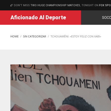
DON'T MISS
TWO HUGE CHAMPIONSHIP MATCHES
, TONIGHT ON
FOX SPO
MATCHES
Aficionado Al Deporte
SOCC
HOME
SIN CATEGORIZAR
TCHOUAMÉNI: «ESTOY FELIZ CON XABI»