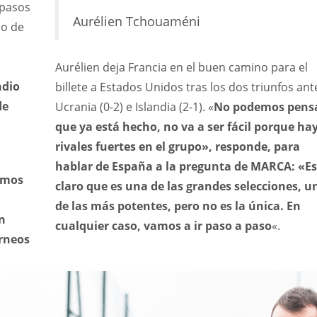
 pasos
Aurélien Tchouaméni
no de
Aurélien deja Francia en el buen camino para el
adio
billete a Estados Unidos tras los dos triunfos ant
de
Ucrania (0-2) e Islandia (2-1). «
No podemos pens
que ya está hecho, no va a ser fácil porque ha
rivales fuertes en el grupo», responde, para
hablar de España a la pregunta de MARCA: «Es
íamos
claro que es una de las grandes selecciones, u
de las más potentes, pero no es la única. En
n
cualquier caso, vamos a ir paso a paso
«.
rneos