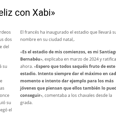
liz con Xabi»
urdeos
El francés ha inaugurado el estadio que llevará s
us dos
nombre en su ciudad natal,.
e del
«
Es el estadio de mis comienzos, es mi Santiag
Bernabéu
», explicaba en marzo de 2024 y ratific
á su
ahora. «
Espero que todos saquéis fruto de este
estadio. Intento siempre dar el máximo en ca
de
momento e intento dar ejemplo para los más
ras
jóvenes que piensan que ellos también lo pue
 once
conseguir
«, comentaba a los chavales desde la
guió su
grada.
legó el