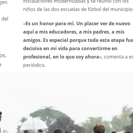
instalaciones modernizadas y se reunió con los
agen
MIN
PIT
OAK
niños de las dos escuelas de fútbol del municipio
6
20
19
 del
«
Es un honor para mí. Un placer ver de nuevo
aquí a mis educadores, a mis padres, a mis
amigos. Es especial porque toda esta etapa fu
decisiva en mi vida para convertirme en
os.
profesional, en lo que soy ahora
«, comenta a e
e
periódico.