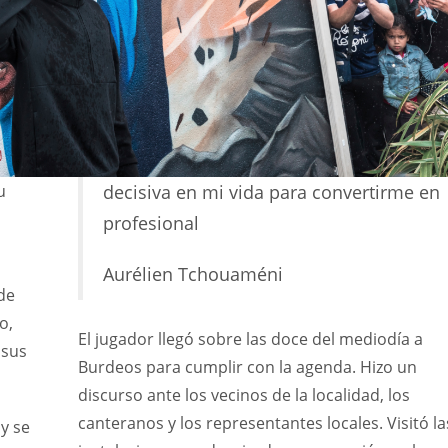
u
decisiva en mi vida para convertirme en
profesional
Aurélien Tchouaméni
de
o,
El jugador llegó sobre las doce del mediodía a
 sus
Burdeos para cumplir con la agenda. Hizo un
IND
DEN
NE
discurso ante los vecinos de la localidad, los
34
24
16
canteranos y los representantes locales. Visitó la
 y se