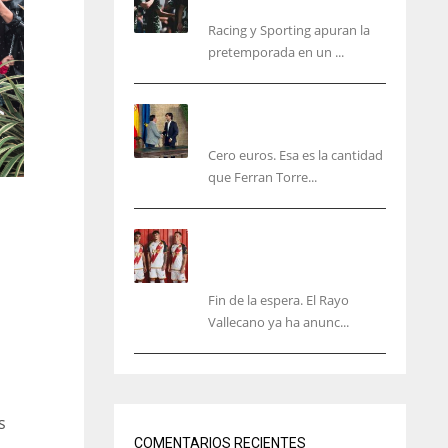
malas sensaciones
Racing y Sporting apuran la
pretemporada en un ...
Ferran Torres será gratis
total para los valencianos
Cero euros. Esa es la cantidad
que Ferran Torre...
El Rayo Vallecano anuncia
su primera equipación de
la 26/27… sin franja
Fin de la espera. El Rayo
Vallecano ya ha anunc...
NYG
DAL
24
22
s
COMENTARIOS RECIENTES