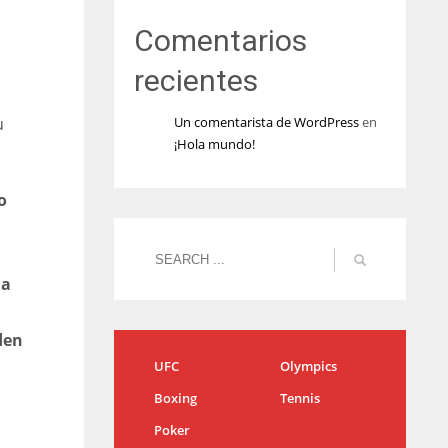
Comentarios
recientes
Un comentarista de WordPress
en
u
¡Hola mundo!
o
a
da
den
UFC
Olympics
Boxing
Tennis
Poker