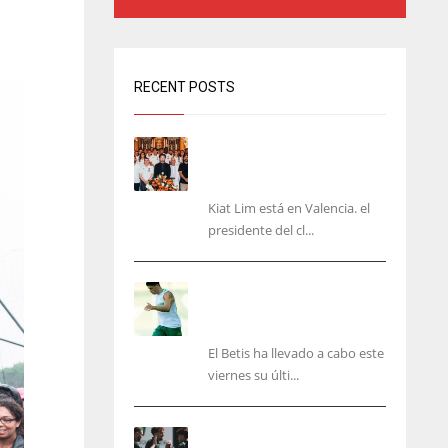
RECENT POSTS
Kiat Lim visita el nuevo
Mestalla y la Basílica junto
a la plantilla
Kiat Lim está en Valencia. el
presidente del cl...
Cucho, Fidalgo y Marc
Roca, en la lista para
recibir al Bournemouth
El Betis ha llevado a cabo este
viernes su últi...
El Racing deja atrás las