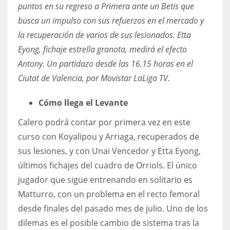
DEN
puntos en su regreso a Primera ante un Betis que
busca un impulso con sus refuerzos en el mercado y
24
la recuperación de varios de sus lesionados. Etta
PIT
Eyong, fichaje estrella granota, medirá el efecto
20
Antony. Un partidazo desde las 16.15 horas en el
Ciutat de Valencia, por Movistar LaLiga TV.
NE
Cómo llega el Levante
16
Calero podrá contar por primera vez en este
curso con Koyalipou y Arriaga, recuperados de
OAK
sus lesiones, y con Unai Vencedor y Etta Eyong,
19
últimos fichajes del cuadro de Orriols. El único
jugador que sigue entrenando en solitario es
NYG
Matturro, con un problema en el recto femoral
24
desde finales del pasado mes de julio. Uno de los
dilemas es el posible cambio de sistema tras la
MIA