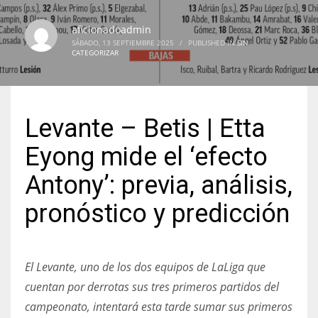
aficionadoadmin
SÁBADO, 13 SEPTIEMBRE 2025
/
PUBLISHED IN
SIN
CATEGORIZAR
NYJ
3
Levante – Betis | Etta
ATL
Eyong mide el ‘efecto
24
Antony’: previa, análisis,
IND
pronóstico y predicción
34
MIN
El Levante, uno de los dos equipos de LaLiga que
6
cuentan por derrotas sus tres primeros partidos del
campeonato, intentará esta tarde sumar sus primeros