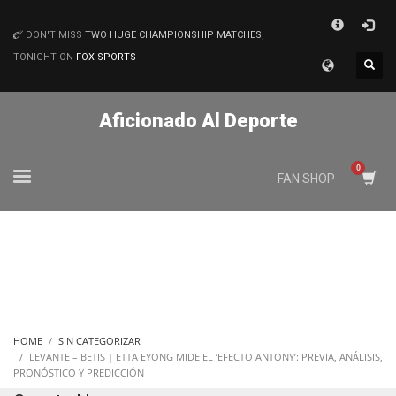
×
DON'T MISS
TWO HUGE CHAMPIONSHIP MATCHES
,
MATCHES
TONIGHT ON
FOX SPORTS
Aficionado Al Deporte
FAN SHOP
HOME
SIN CATEGORIZAR
LEVANTE – BETIS | ETTA EYONG MIDE EL ‘EFECTO ANTONY’: PREVIA, ANÁLISIS,
PRONÓSTICO Y PREDICCIÓN