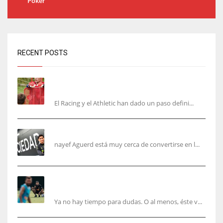
Poker
RECENT POSTS
El órdago de Chema Aragón deja a punto el
fichaje de Agirrezabala
El Racing y el Athletic han dado un paso defini...
Aguerd, sólo falta el reconocimiento médico
nayef Aguerd está muy cerca de convertirse en l...
Corberán pide un central titular por delante de
Tárrega y De Haas
Ya no hay tiempo para dudas. O al menos, éste v...