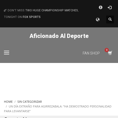
×
DON'T MISS
TWO HUGE CHAMPIONSHIP MATCHES
,
MATCHES
TONIGHT ON
FOX SPORTS
Aficionado Al Deporte
FAN SHOP
HOME
SIN CATEGORIZAR
UN DÍA EXTRAÑO PARA AGIRREZABALA: “HA DEMOSTRADO PERSONALIDAD
PARA LEVANTARSE”