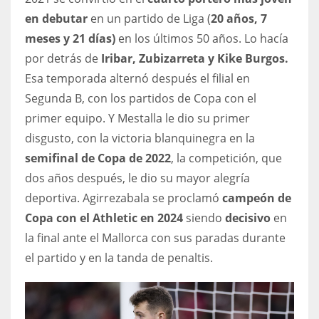
en debutar
en un partido de Liga (
20 años, 7
17
meses y 21 días)
en los últimos 50 años. Lo hacía
por detrás de
Iribar, Zubizarreta y Kike Burgos.
DAL
Esa temporada alternó después el filial en
22
Segunda B, con los partidos de Copa con el
primer equipo. Y Mestalla le dio su primer
WSH
disgusto, con la victoria blanquinegra en la
26
semifinal de Copa de 2022
, la competición, que
dos años después, le dio su mayor alegría
deportiva. Agirrezabala se proclamó
campeón de
Copa con el Athletic en 2024
siendo
decisivo
en
la final ante el Mallorca con sus paradas durante
el partido y en la tanda de penaltis.