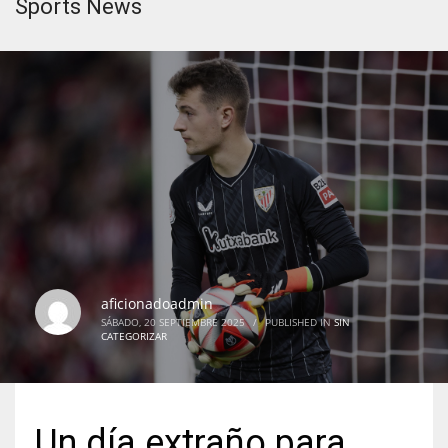
Sports News
aficionadoadmin
SÁBADO, 20 SEPTIEMBRE 2025
/
PUBLISHED IN
SIN
CATEGORIZAR
Un día extraño para