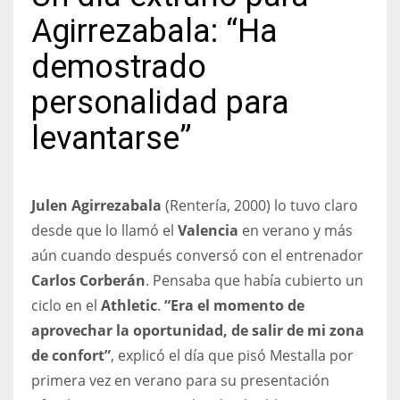
Agirrezabala: “Ha
demostrado
personalidad para
NYJ
3
levantarse”
ATL
24
Julen Agirrezabala
(Rentería, 2000) lo tuvo claro
desde que lo llamó el
Valencia
en verano y más
IND
aún cuando después conversó con el entrenador
34
Carlos Corberán
. Pensaba que había cubierto un
ciclo en el
Athletic
.
“Era el momento de
MIN
aprovechar la oportunidad, de salir de mi zona
6
de confort”
, explicó el día que pisó Mestalla por
primera vez en verano para su presentación