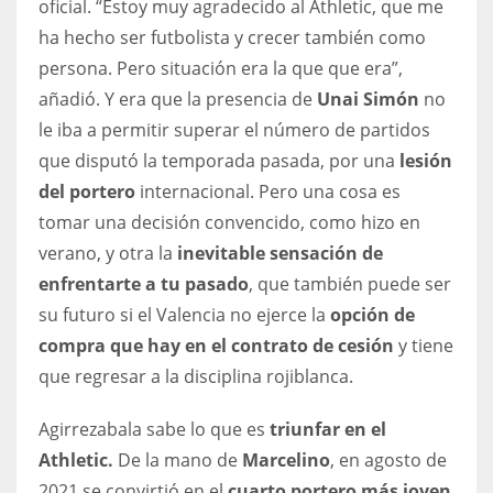
oficial. “Estoy muy agradecido al Athletic, que me
DEN
ha hecho ser futbolista y crecer también como
24
persona. Pero situación era la que que era”,
añadió. Y era que la presencia de
Unai Simón
no
PIT
le iba a permitir superar el número de partidos
20
que disputó la temporada pasada, por una
lesión
del portero
internacional. Pero una cosa es
NE
tomar una decisión convencido, como hizo en
16
verano, y otra la
inevitable sensación de
enfrentarte a tu pasado
, que también puede ser
OAK
su futuro si el Valencia no ejerce la
opción de
19
compra que hay en el contrato de cesión
y tiene
que regresar a la disciplina rojiblanca.
NYG
Agirrezabala sabe lo que es
triunfar en el
24
Athletic.
De la mano de
Marcelino
, en agosto de
MIA
2021 se convirtió en el
cuarto portero más joven