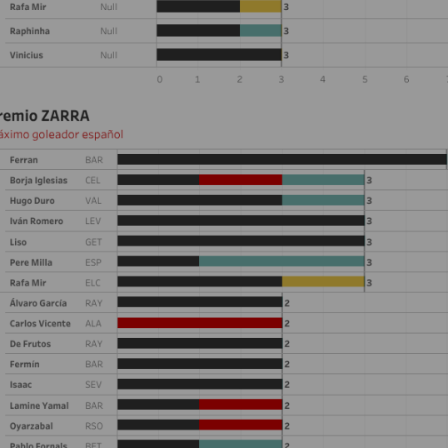
NYJ
3
ATL
24
IND
34
MIN
6