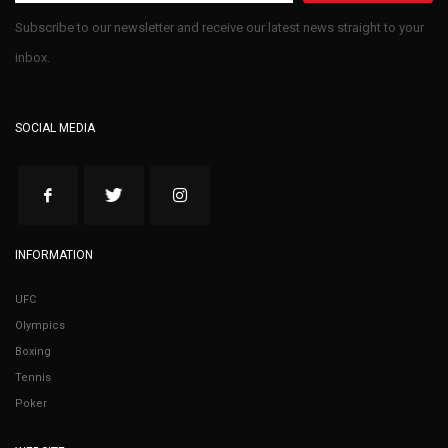
Subscribe to our newsletter and receive our latest news straight to your
inbox.
SOCIAL MEDIA
INFORMATION
UFC
Olympics
Boxing
Tennis
Poker