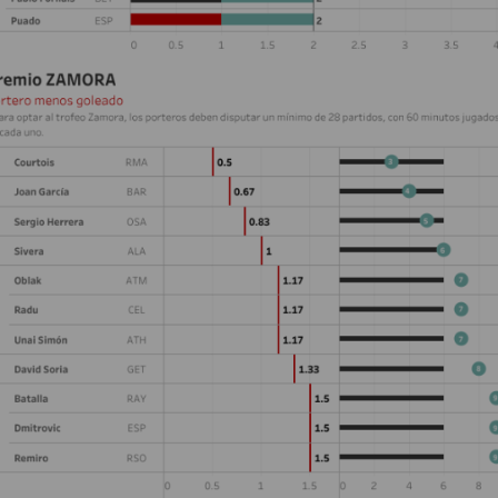
DEN
24
PIT
20
NE
16
OAK
19
NYG
24
MIA