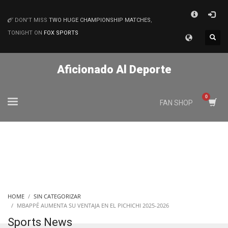
×
DON'T MISS
TWO HUGE CHAMPIONSHIP MATCHES
,
MATCHES
TONIGHT ON
FOX SPORTS
Aficionado Al Deporte
FAN SHOP
HOME
SIN CATEGORIZAR
MBAPPÉ AUMENTA SU VENTAJA EN EL PICHICHI 2025-2026
Sports News