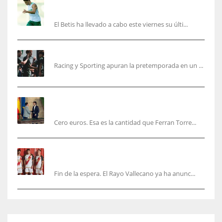
Cucho, Fidalgo y Marc Roca, en la lista para
recibir al Bournemouth
El Betis ha llevado a cabo este viernes su últi...
El Racing deja atrás las malas sensaciones
Racing y Sporting apuran la pretemporada en un ...
Ferran Torres será gratis total para los
valencianos
Cero euros. Esa es la cantidad que Ferran Torre...
El Rayo Vallecano anuncia su primera
equipación de la 26/27… sin franja
Fin de la espera. El Rayo Vallecano ya ha anunc...