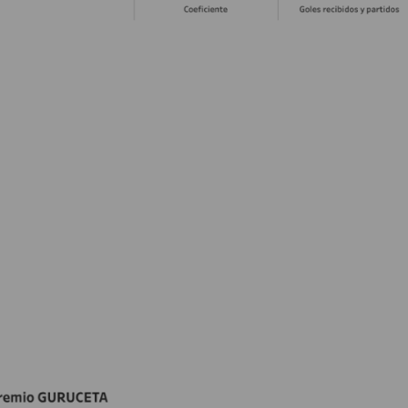
17
DAL
22
WSH
26