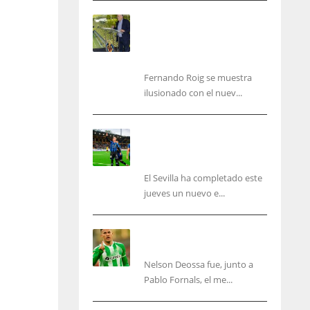
Fernando Roig: “Tenemos
que marcarnos el objetivo
de un tercer año en
Champions”
Fernando Roig se muestra
ilusionado con el nuev...
El Sevilla sigue con su
puesta a punto mientras
acelera en el mercado
El Sevilla ha completado este
jueves un nuevo e...
Nelson Deossa cambia el
guión
Nelson Deossa fue, junto a
IND
NYJ
Pablo Fornals, el me...
34
3