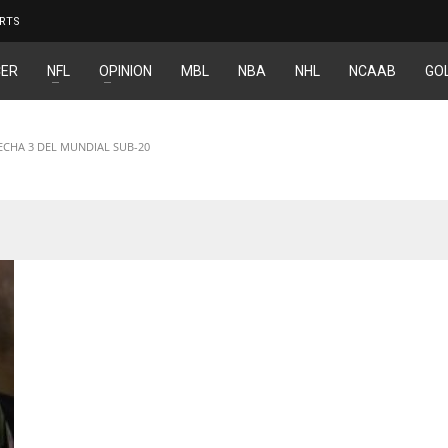
RTS
ER
NFL
OPINION
MBL
NBA
NHL
NCAAB
GO
FECHA 3 DEL MUNDIAL SUB-20