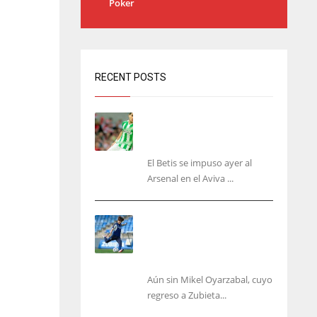
Poker
RECENT POSTS
Bartra: «Tenemos muchas
ganas de lo que creo puede
ser un gran año»
El Betis se impuso ayer al
Arsenal en el Aviva ...
Kubo, la gran atracción de
la Real en los amistosos de
este fin de semana en
Colonia
Aún sin Mikel Oyarzabal, cuyo
regreso a Zubieta...