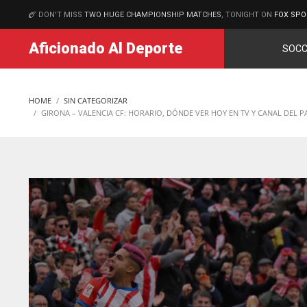
DON'T MISS
TWO HUGE CHAMPIONSHIP MATCHES
, TONIGHT ON
FOX SPO
MATCHES
Aficionado Al Deporte
SOCC
HOME
SIN CATEGORIZAR
GIRONA – VALENCIA CF: HORARIO, DÓNDE VER HOY EN TV Y CANAL DEL P