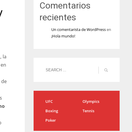
Comentarios
V
recientes
Un comentarista de WordPress
en
¡Hola mundo!
 la
 en
a de
s
UFC
Olympics
mo
Boxing
Tennis
Poker
o