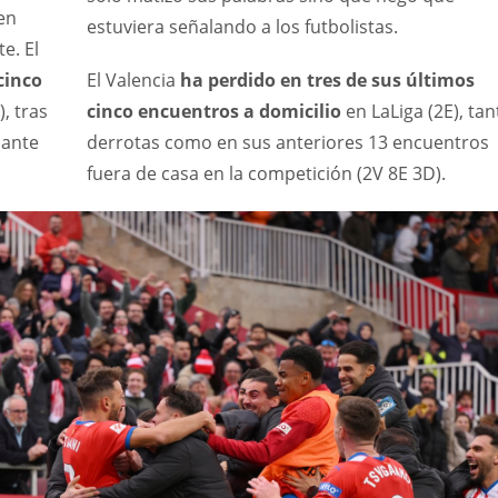
en
estuviera señalando a los futbolistas.
e. El
cinco
El Valencia
ha perdido en tres de sus últimos
), tras
cinco encuentros a domicilio
en LaLiga (2E), tan
 ante
derrotas como en sus anteriores 13 encuentros
fuera de casa en la competición (2V 8E 3D).