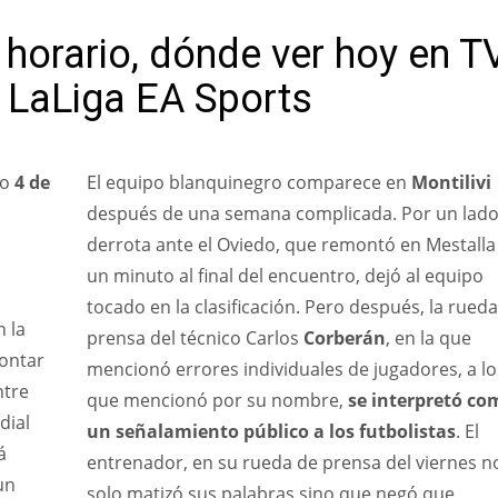
 horario, dónde ver hoy en T
e LaLiga EA Sports
do
4 de
El equipo blanquinegro comparece en
Montilivi
después de una semana complicada. Por un lado,
derrota ante el Oviedo, que remontó en Mestalla
un minuto al final del encuentro, dejó al equipo
tocado en la clasificación. Pero después, la rued
n la
prensa del técnico Carlos
Corberán
, en la que
rontar
mencionó errores individuales de jugadores, a lo
ntre
que mencionó por su nombre,
se interpretó co
dial
un señalamiento público a los futbolistas
. El
á
entrenador, en su rueda de prensa del viernes n
un
solo matizó sus palabras sino que negó que