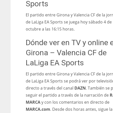
Sports
PIT
OAK
MIA
20
19
17
El partido entre Girona y Valencia CF de la jo
de LaLiga EA Sports se juega hoy sábado 4 de
octubre a las 16:15 horas.
Dónde ver en TV y online e
Girona – Valencia CF de
LaLiga EA Sports
El partido entre Girona y Valencia CF de la jo
de LaLiga EA Sports se podrá ver por televisió
directo a través del canal
DAZN
. También se 
seguir el partido a través de la narración de
R
MARCA
y con los comentarios en directo de
MARCA.com
. Desde dos horas antes, sigue la