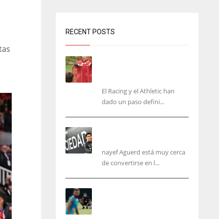
RECENT POSTS
tas
El órdago de Chema Aragón
deja a punto el fichaje de
Agirrezabala
El Racing y el Athletic han
dado un paso defini...
Aguerd, sólo falta el
reconocimiento médico
nayef Aguerd está muy cerca
de convertirse en l...
Corberán pide un central
titular por delante de
Tárrega y De Haas