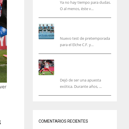
Ya no hay tiempo para dudas.
O al menos, éste v...
El Elche cierra la
pretemporada con victoria
Nuevo test de pretemporada
para el Elche C.F. y...
El mercado del ‘gol
naciente’: Asia conquista
Europa
Dejó de ser una apuesta
 ver
exótica. Durante años, ...
J
IND
DEN
s
34
24
COMENTARIOS RECIENTES