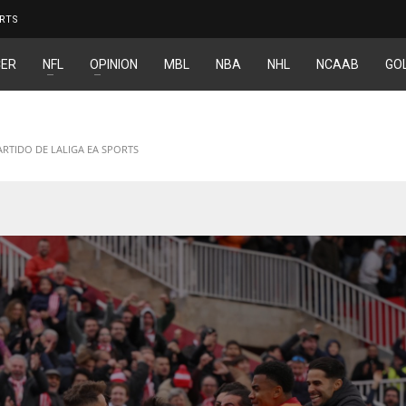
RTS
ER
NFL
OPINION
MBL
NBA
NHL
NCAAB
GO
ARTIDO DE LALIGA EA SPORTS