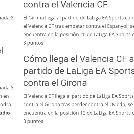
contra el Valencia CF
MIN
ATL
AT
6
24
24
rnada 8
El Girona llega al partido de LaLiga EA Sports con
el Valencia CF tras empatar contra el Espanyol, s
encuentra en la posición 20 de LaLiga EA Sports 
3 puntos.
l
Cómo llega el Valencia CF a
partido de LaLiga EA Sport
contra el Girona
rnada 8
n en
El Valencia CF llega al partido de LaLiga EA Sports
podrá
contra el Girona tras perder contra el Oviedo, se
adio
encuentra en la posición 12 de LaLiga EA Sports 
8 puntos.