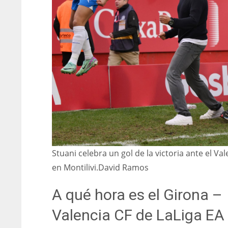
Stuani celebra un gol de la victoria ante el Val
en Montilivi.
David Ramos
A qué hora es el Girona –
DEN
NE
NYG
Valencia CF de LaLiga EA
24
16
24