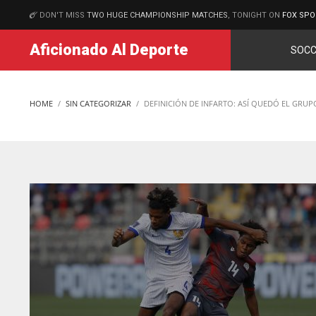
DON'T MISS
TWO HUGE CHAMPIONSHIP MATCHES
, TONIGHT ON
FOX SPO
MATCHES
Aficionado Al Deporte
SOCC
HOME
SIN CATEGORIZAR
DEFINICIÓN DE INFARTO: ASÍ QUEDÓ EL GRUP