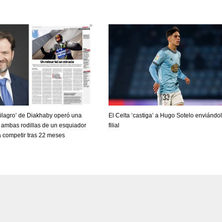
milagro’ de Diakhaby operó una
El Celta ‘castiga’ a Hugo Sotelo enviándol
 ambas rodillas de un esquiador
filial
a competir tras 22 meses
DEN
NE
NYG
24
16
24