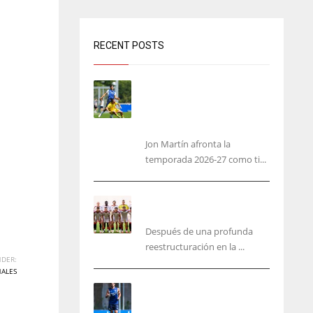
RECENT POSTS
Jon Martín: «No pienso en
si soy joven, pienso en
hacerlo lo mejor posible
pese a mi juventud»
Jon Martín afronta la
temporada 2026-27 como ti...
García Plaza elige a sus
capitanes
Después de una profunda
reestructuración en la ...
DER:
NALES
Guedes sera bajá unos días
por una operación de