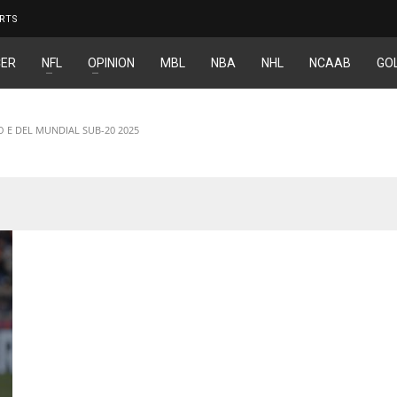
RTS
ER
NFL
OPINION
MBL
NBA
NHL
NCAAB
GO
O E DEL MUNDIAL SUB-20 2025