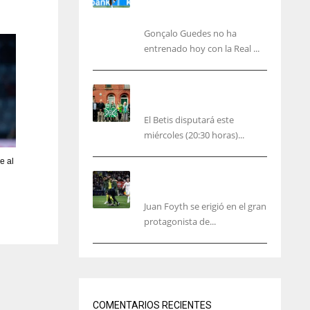
carácter personal no
deportiva
Gonçalo Guedes no ha
entrenado hoy con la Real ...
El Betis rinde homenaje en
Dublín a Patrick O’Connell
El Betis disputará este
miércoles (20:30 horas)...
e al
Foyth supera su enésimo
“infierno”
Juan Foyth se erigió en el gran
protagonista de...
IND
NYJ
34
3
COMENTARIOS RECIENTES