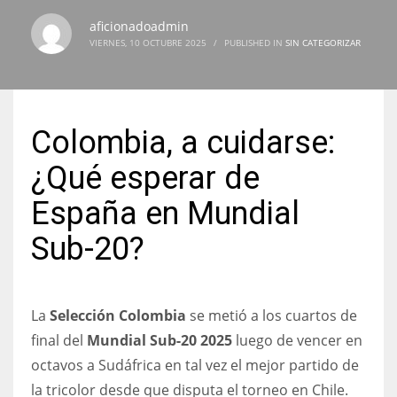
aficionadoadmin
VIERNES, 10 OCTUBRE 2025
/
PUBLISHED IN
SIN CATEGORIZAR
NYJ
3
Colombia, a cuidarse:
ATL
¿Qué esperar de
24
España en Mundial
Sub-20?
IND
34
La
Selección Colombia
se metió a los cuartos de
MIN
final del
Mundial Sub-20 2025
luego de vencer en
6
octavos a Sudáfrica en tal vez el mejor partido de
la tricolor desde que disputa el torneo en Chile.