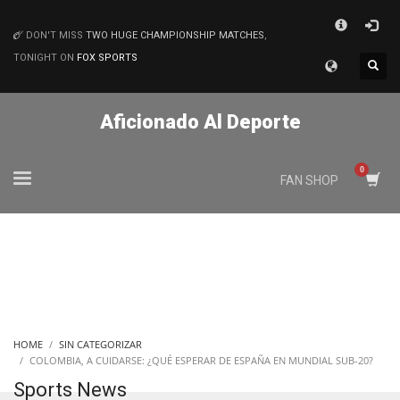
×
DON'T MISS
TWO HUGE CHAMPIONSHIP MATCHES
,
MATCHES
TONIGHT ON
FOX SPORTS
Aficionado Al Deporte
FAN SHOP
HOME
SIN CATEGORIZAR
COLOMBIA, A CUIDARSE: ¿QUÉ ESPERAR DE ESPAÑA EN MUNDIAL SUB-20?
Sports News