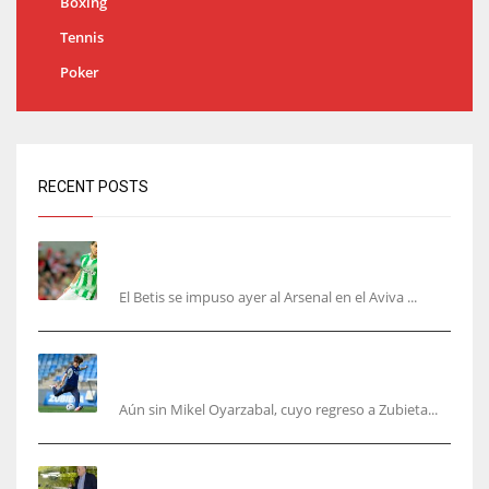
Boxing
Tennis
Poker
RECENT POSTS
Bartra: «Tenemos muchas ganas de lo que creo
puede ser un gran año»
El Betis se impuso ayer al Arsenal en el Aviva ...
Kubo, la gran atracción de la Real en los
amistosos de este fin de semana en Colonia
Aún sin Mikel Oyarzabal, cuyo regreso a Zubieta...
Fernando Roig: “Tenemos que marcarnos el