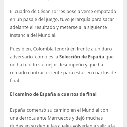
DEN
El cuadro de César Torres pese a verse empatado
24
en un pasaje del juego, tuvo jerarquía para sacar
PIT
adelante el resultado y meterse a la siguiente
20
instancia del Mundial.
Pues bien, Colombia tendrá en frente a un duro
NE
adversario como es la
Selección de España
que
16
no ha tenido su mejor desempeño y que ha
remado contracorriente para estar en cuartos de
OAK
final.
19
El camino de España a cuartos de final
NYG
España comenzó su camino en el Mundial con
24
una derrota ante Marruecos y dejó muchas
dudas en su debut las cuales volverían a salir a la
MIA