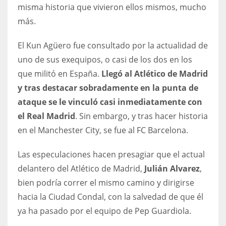
DEN
misma historia que vivieron ellos mismos, mucho
24
más.
El Kun Agüero fue consultado por la actualidad de
PIT
uno de sus exequipos, o casi de los dos en los
20
que militó en España.
Llegó al Atlético de Madrid
y tras destacar sobradamente en la punta de
NE
ataque se le vinculó casi inmediatamente con
16
el Real Madrid
. Sin embargo, y tras hacer historia
en el Manchester City, se fue al FC Barcelona.
OAK
19
Las especulaciones hacen presagiar que el actual
delantero del Atlético de Madrid,
Julián Alvarez
,
NYG
bien podría correr el mismo camino y dirigirse
hacia la Ciudad Condal, con la salvedad de que él
24
ya ha pasado por el equipo de Pep Guardiola.
MIA