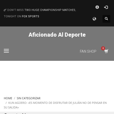
×
DON'T MISS
TWO HUGE CHAMPIONSHIP MATCHES
,
MATCHES
TONIGHT ON
FOX SPORTS
Aficionado Al Deporte
FAN SHOP
HOME
SIN CATEGORIZAR
KUN AGÜERO: «ES MOMENTO DE DISFRUTAR DE JULIÁN NO DE PENSAR EN
SU SALIDA»