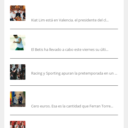
Kiat Lim visita el nuevo Mestalla y la Basílica
junto a la plantilla
Kiat Lim está en Valencia. el presidente del cl...
Cucho, Fidalgo y Marc Roca, en la lista para
recibir al Bournemouth
El Betis ha llevado a cabo este viernes su últi...
El Racing deja atrás las malas sensaciones
Racing y Sporting apuran la pretemporada en un ...
Ferran Torres será gratis total para los
valencianos
Cero euros. Esa es la cantidad que Ferran Torre...
El Rayo Vallecano anuncia su primera
equipación de la 26/27… sin franja