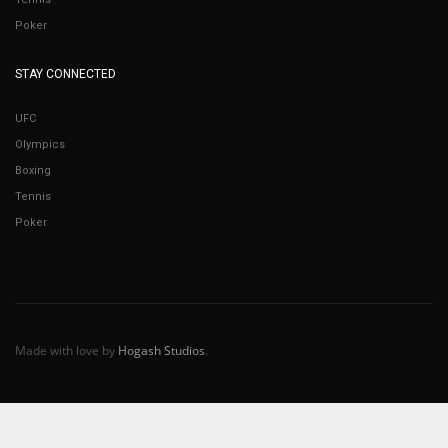
Poker
STAY CONNECTED
UFC
Olympics
Boxing
Tennis
Poker
Made with love by
Hogash Studios
.