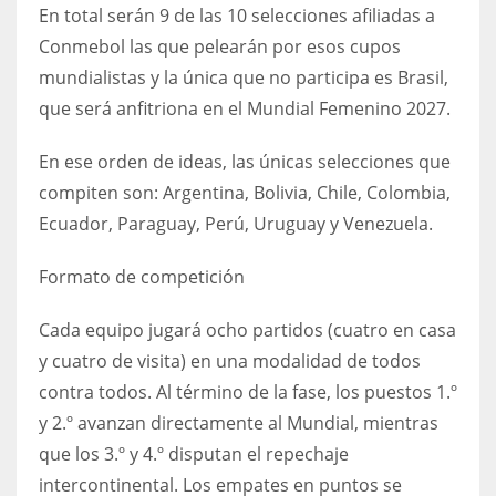
DEN
En total serán 9 de las 10 selecciones afiliadas a
24
Conmebol las que pelearán por esos cupos
mundialistas y la única que no participa es Brasil,
PIT
que será anfitriona en el Mundial Femenino 2027.
20
En ese orden de ideas, las únicas selecciones que
compiten son: Argentina, Bolivia, Chile, Colombia,
NE
Ecuador, Paraguay, Perú, Uruguay y Venezuela.
16
Formato de competición
OAK
Cada equipo jugará ocho partidos (cuatro en casa
19
y cuatro de visita) en una modalidad de todos
contra todos. Al término de la fase, los puestos 1.º
NYG
y 2.º avanzan directamente al Mundial, mientras
24
que los 3.º y 4.º disputan el repechaje
intercontinental. Los empates en puntos se
MIA