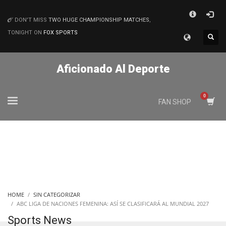
×
DON'T MISS
TWO HUGE CHAMPIONSHIP MATCHES
,
MATCHES
TONIGHT ON
FOX SPORTS
Aficionado Al Deporte
FAN SHOP
HOME
SIN CATEGORIZAR
ABC LIGA DE NACIONES FEMENINA: ASÍ SE CLASIFICARÁ AL MUNDIAL 2027
Sports News