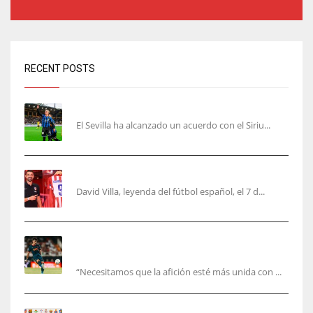
RECENT POSTS
Robbie Ure será el ‘9’ del Sevilla
El Sevilla ha alcanzado un acuerdo con el Siriu...
Villa, la guinda de Casa Atleti
David Villa, leyenda del fútbol español, el 7 d...
El Valencia está ‘roto’ en pleno mes de agosto:
la bronca interminable
“Necesitamos que la afición esté más unida con ...
Pretemporada de LaLiga 2026/27: fechas,