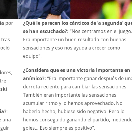
ia
por
¿Qué le parecen los cánticos de ‘a segunda’ qu
se han escuchado?:
“Nos centramos en el juego
 tras
Era importante un buen resultado con buenas
noció
sensaciones y eso nos ayuda a crecer como
equipo”.
¿Considera que es una victoria importante en 
dores,
anímico?:
“Era importante ganar después de un
tre
derrota reciente para cambiar las sensaciones.
vski
También eran importante las sensaciones,
acumular ritmo y lo hemos aprovechado. No
ia?
:
haberlo hecho, hubiese sido negativo. Pero lo
e una
hemos conseguido ganando el partido, metiend
eguir
goles… Eso siempre es positivo”.