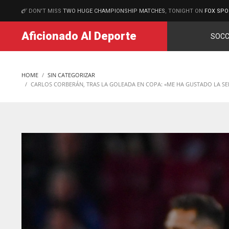
DON'T MISS
TWO HUGE CHAMPIONSHIP MATCHES
, TONIGHT ON
FOX SPO
MATCHES
Aficionado Al Deporte
SOCC
HOME
SIN CATEGORIZAR
CARLOS CORBERÁN, TRAS LA GOLEADA EN COPA: «ME HA GUSTADO LA SE