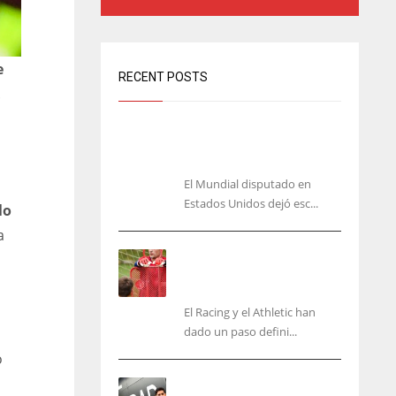
e
RECENT POSTS
.
El lado oscuro del Mundial:
amenazas y acoso contra Messi y
Cristiano
El Mundial disputado en
Estados Unidos dejó esc...
lo
a
El órdago de Chema Aragón
deja a punto el fichaje de
Agirrezabala
El Racing y el Athletic han
dado un paso defini...
o
Aguerd, sólo falta el