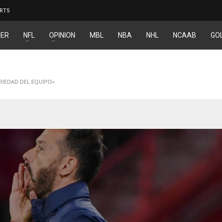
RTS
ER
NFL
OPINION
MBL
NBA
NHL
NCAAB
GO
RIEDAD DEL EQUIPO»