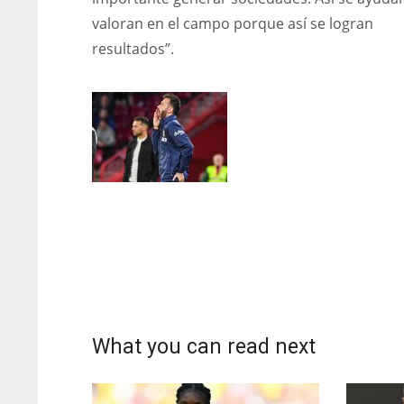
PIT
OAK
MIA
valoran en el campo porque así se logran
20
19
17
resultados”.
What you can read next