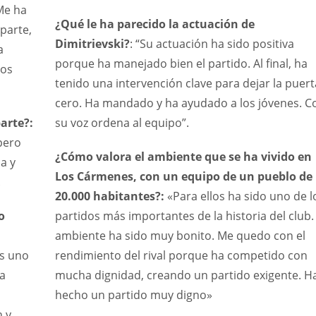
Me ha
¿Qué le ha parecido la actuación de
parte,
Dimitrievski?
: “Su actuación ha sido positiva
a
porque ha manejado bien el partido. Al final, ha
mos
tenido una intervención clave para dejar la puert
cero. Ha mandado y ha ayudado a los jóvenes. C
parte?:
su voz ordena al equipo”.
pero
¿Cómo valora el ambiente que se ha vivido en
a y
Los Cármenes, con un equipo de un pueblo de
.
20.000 habitantes?:
«Para ellos ha sido uno de l
o
partidos más importantes de la historia del club. 
ambiente ha sido muy bonito. Me quedo con el
es uno
rendimiento del rival porque ha competido con
IND
NYJ
NY
sa
mucha dignidad, creando un partido exigente. H
hecho un partido muy digno»
34
3
3
n y