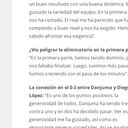
un buen resultado con una buena dinámica. 
gustado la seriedad del equipo. En la primera 
nos ha costado. El rival me ha parecido que h
competido a buen nivel y nos ha exigido. He
sabido afrontar esa exigencia”.
¿Vio peligrar la eliminatoria en la primera 
“En la primera parte, hemos tenido dominio, 
nos faltaba finalizar. Luego, tuvimos más paus
fuimos creciendo con el paso de los minutos”
La conexión en el 0-3 entre Danjuma y Dieg
López:
“Es uno de los puntos positivos, la
generosidad de todos. Danjuma ha tenido tr
DEN
NE
NYG
contra uno y en dos ha decidido pasar. Ver e
generosidad me ha gustado, así como es
24
16
24
importante generar sociedades. Así se ayuda