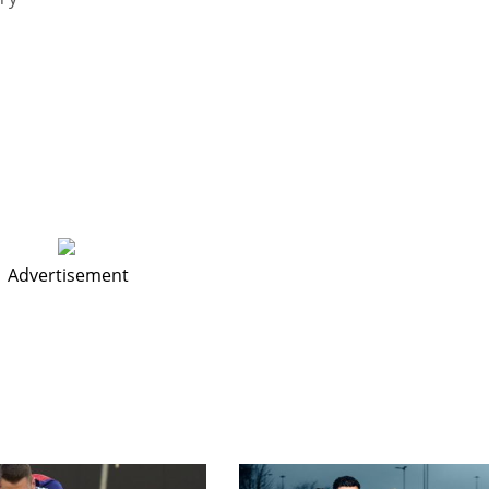
MIN
ATL
AT
6
24
24
Advertisement