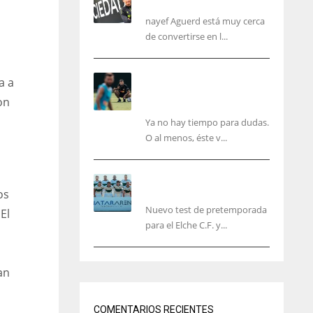
reconocimiento médico
nayef Aguerd está muy cerca
de convertirse en l...
Corberán pide un central
a a
titular por delante de
on
Tárrega y De Haas
Ya no hay tiempo para dudas.
O al menos, éste v...
El Elche cierra la
pretemporada con victoria
os
Nuevo test de pretemporada
El
para el Elche C.F. y...
J
IND
DEN
an
34
24
COMENTARIOS RECIENTES