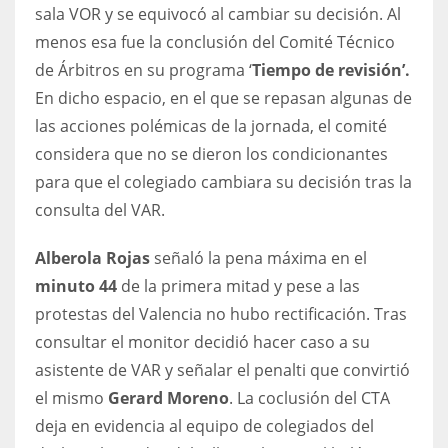
DEN
sala VOR y se equivocó al cambiar su decisión. Al
24
menos esa fue la conclusión del Comité Técnico
de Árbitros en su programa ‘
Tiempo de revisión’.
PIT
En dicho espacio, en el que se repasan algunas de
20
las acciones polémicas de la jornada, el comité
considera que no se dieron los condicionantes
para que el colegiado cambiara su decisión tras la
NE
consulta del VAR.
16
Alberola Rojas
señaló la pena máxima en el
OAK
minuto 44
de la primera mitad y pese a las
19
protestas del Valencia no hubo rectificación. Tras
consultar el monitor decidió hacer caso a su
NYG
asistente de VAR y señalar el penalti que convirtió
24
el mismo
Gerard Moreno
. La coclusión del CTA
deja en evidencia al equipo de colegiados del
MIA