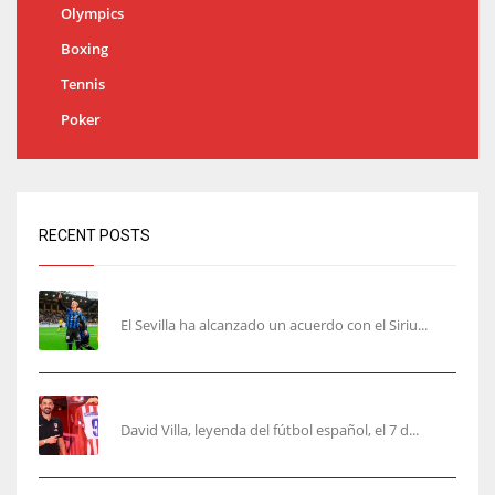
Olympics
Boxing
Tennis
Poker
RECENT POSTS
Robbie Ure será el ‘9’ del Sevilla
El Sevilla ha alcanzado un acuerdo con el Siriu...
Villa, la guinda de Casa Atleti
David Villa, leyenda del fútbol español, el 7 d...