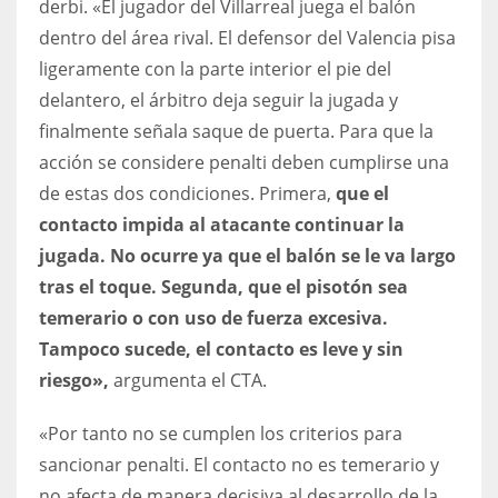
derbi. «El jugador del Villarreal juega el balón
17
dentro del área rival. El defensor del Valencia pisa
ligeramente con la parte interior el pie del
DAL
delantero, el árbitro deja seguir la jugada y
finalmente señala saque de puerta. Para que la
22
acción se considere penalti deben cumplirse una
WSH
de estas dos condiciones. Primera,
que el
contacto impida al atacante continuar la
26
jugada. No ocurre ya que el balón se le va largo
tras el toque. Segunda, que el pisotón sea
temerario o con uso de fuerza excesiva.
Tampoco sucede, el contacto es leve y sin
riesgo»,
argumenta el CTA.
«Por tanto no se cumplen los criterios para
sancionar penalti. El contacto no es temerario y
no afecta de manera decisiva al desarrollo de la