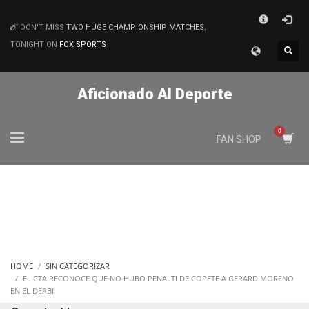
×
DON'T MISS
TWO HUGE CHAMPIONSHIP MATCHES
,
MATCHES
TONIGHT ON
FOX SPORTS
Aficionado Al Deporte
FAN SHOP
HOME
SIN CATEGORIZAR
EL CTA RECONOCE QUE NO HUBO PENALTI DE COPETE A GERARD MORENO
EN EL DERBI