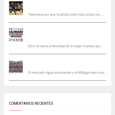
El Valencia está ‘roto’ en pleno mes de agosto:
la bronca interminable
“Necesitamos que la afición esté más unida con ...
Pretemporada de LaLiga 2026/27: fechas,
horarios y dónde ver todos los amistosos de los
equipos en España
Echó el cierre al Mundial de la mejor manera po...
La Hypermotion mira a La Rosaleda en el
mercado
El mercado sigue avanzando y el Málaga hace una...
COMENTARIOS RECIENTES