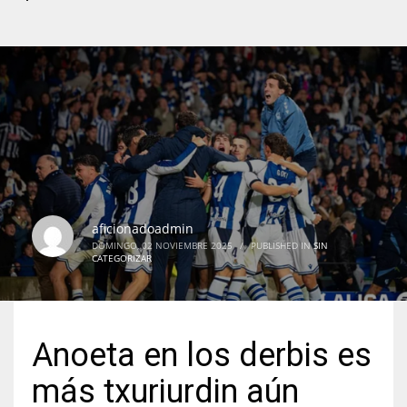
aficionadoadmin
DOMINGO, 02 NOVIEMBRE 2025
/
PUBLISHED IN
SIN
CATEGORIZAR
Anoeta en los derbis es
más txuriurdin aún