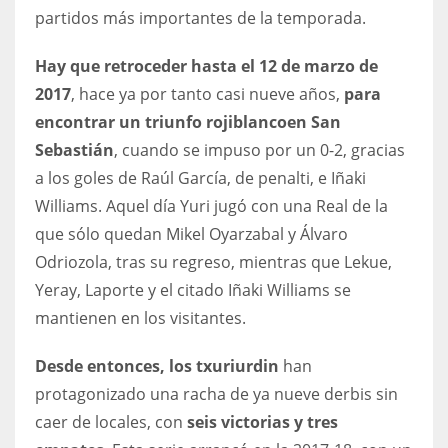
DEN
partidos más importantes de la temporada.
24
Hay que retroceder hasta el 12 de marzo de
PIT
2017
, hace ya por tanto casi nueve años,
para
encontrar un triunfo rojiblanco
en San
20
Sebastián
, cuando se impuso por un 0-2, gracias
a los goles de Raúl García, de penalti, e Iñaki
NE
Williams. Aquel día Yuri jugó con una Real de la
16
que sólo quedan Mikel Oyarzabal y Álvaro
Odriozola, tras su regreso, mientras que Lekue,
OAK
Yeray, Laporte y el citado Iñaki Williams se
19
mantienen en los visitantes.
NYG
Desde entonces, los txuriurdin
han
24
protagonizado una racha de ya nueve derbis sin
caer de locales, con
seis victorias y tres
MIA