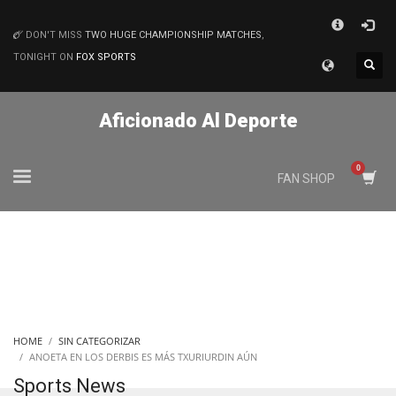
×
DON'T MISS
TWO HUGE CHAMPIONSHIP MATCHES
,
MATCHES
TONIGHT ON
FOX SPORTS
Aficionado Al Deporte
FAN SHOP
HOME
SIN CATEGORIZAR
ANOETA EN LOS DERBIS ES MÁS TXURIURDIN AÚN
Sports News