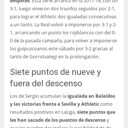
empates
. Esta serie arrancó en la 2017-18, con un
17
3-1, luego vinieron dos triunfos seguidos por 2-1,
para lograr el Athletic dos igualadas consecutivas
a un tanto. La Real volvió a imponerse por 3-1 y 2-
DAL
1, arrancando un punto los rojiblancos con del 0-
22
0 de la pasada campaña, para volver a imponerse
los guipuzcoanos este sábado por 3-2 gracias al
WSH
tanto de Gorrotxategi en la prolongación.
26
Siete puntos de nueve y
fuera del descenso
Los de Sergio acumulan la
igualada en Balaídos
y las victorias frente a Sevilla y Athletic
como
resultados positivos en LaLiga,
siete puntos que
les han sacado de los puestos de descenso
y