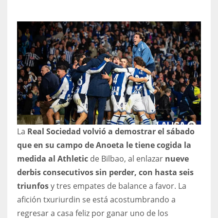
NYJ
3
ATL
24
La
Real Sociedad volvió a demostrar el sábado
IND
que en su campo de Anoeta le tiene cogida la
34
medida al Athletic
de Bilbao, al enlazar
nueve
derbis consecutivos sin perder, con hasta seis
MIN
triunfos
y tres empates de balance a favor. La
6
afición txuriurdin se está acostumbrando a
regresar a casa feliz por ganar uno de los