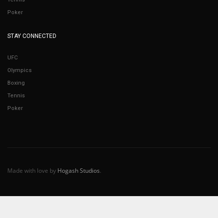
Poker
STAY CONNECTED
UFC
Olympics
Boxing
Tennis
Poker
Made with love by
Hogash Studios
.