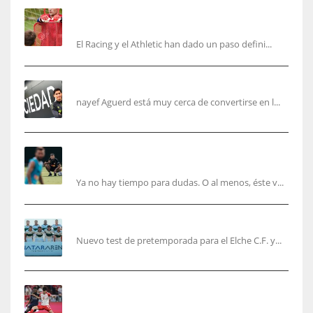
El órdago de Chema Aragón deja a punto el
fichaje de Agirrezabala
El Racing y el Athletic han dado un paso defini...
Aguerd, sólo falta el reconocimiento médico
nayef Aguerd está muy cerca de convertirse en l...
Corberán pide un central titular por delante de
Tárrega y De Haas
Ya no hay tiempo para dudas. O al menos, éste v...
El Elche cierra la pretemporada con victoria
Nuevo test de pretemporada para el Elche C.F. y...
El mercado del ‘gol naciente’: Asia conquista
Europa