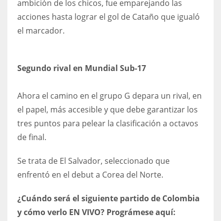
ambición de los chicos, fue emparejando las
DEN
acciones hasta lograr el gol de Cataño que igualó
24
el marcador.
PIT
20
​Segundo rival en Mundial Sub-17
NE
Ahora el camino en el grupo G depara un rival, en
16
el papel, más accesible y que debe garantizar los
tres puntos para pelear la clasificación a octavos
OAK
de final.
19
Se trata de El Salvador, seleccionado que
enfrentó en el debut a Corea del Norte.
NYG
24
¿Cuándo será el siguiente partido de Colombia
y cómo verlo EN VIVO? Prográmese aquí:
MIA