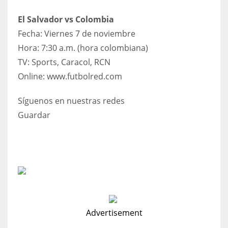
17
El Salvador vs Colombia
Fecha: Viernes 7 de noviembre
DAL
Hora: 7:30 a.m. (hora colombiana)
22
​TV: Sports, Caracol, RCN
​Online: www.futbolred.com
WSH
Síguenos en nuestras redes
26
Guardar
Advertisement