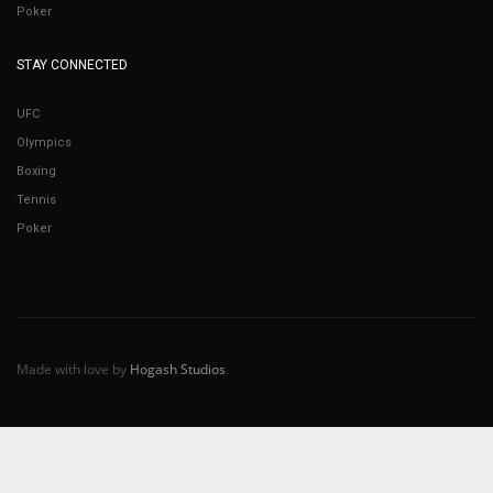
Poker
STAY CONNECTED
UFC
Olympics
Boxing
Tennis
Poker
Made with love by
Hogash Studios
.