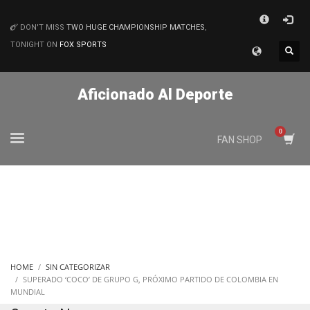
×
DON'T MISS
TWO HUGE CHAMPIONSHIP MATCHES
,
MATCHES
TONIGHT ON
FOX SPORTS
Aficionado Al Deporte
FAN SHOP
HOME
SIN CATEGORIZAR
SUPERADO ‘COCO’ DE GRUPO G, PRÓXIMO PARTIDO DE COLOMBIA EN
MUNDIAL