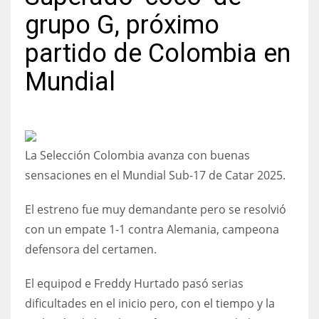
grupo G, próximo
partido de Colombia en
Mundial
NYJ
3
ATL
La Selección Colombia avanza con buenas
24
sensaciones en el Mundial Sub-17 de Catar 2025.
IND
El estreno fue muy demandante pero se resolvió
34
con un empate 1-1 contra Alemania, campeona
defensora del certamen.
MIN
6
El equipod e Freddy Hurtado pasó serias
dificultades en el inicio pero, con el tiempo y la