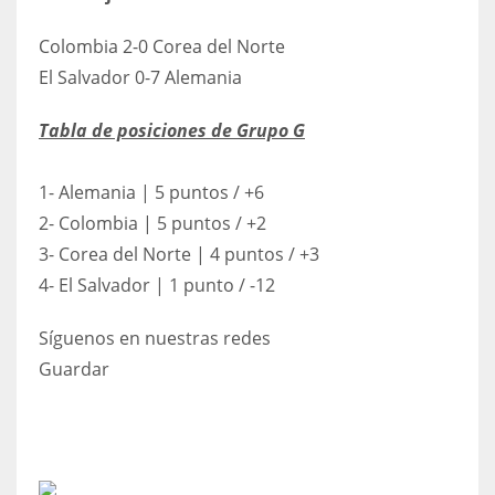
NE
16
Colombia 2-0 Corea del Norte
El Salvador 0-7 Alemania
OAK
Tabla de posiciones de Grupo G
19
1- Alemania | 5 puntos / +6
NYG
2- Colombia | 5 puntos / +2
24
3- Corea del Norte | 4 puntos / +3
4- El Salvador | 1 punto / -12
MIA
17
Síguenos en nuestras redes
Guardar
IND
34
MIN