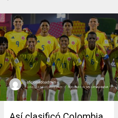
aficionadoadmin
LUNES, 10 NOVIEMBRE 2025
/
PUBLISHED IN
SIN CATEGORIZAR
Así clasificó Colombia