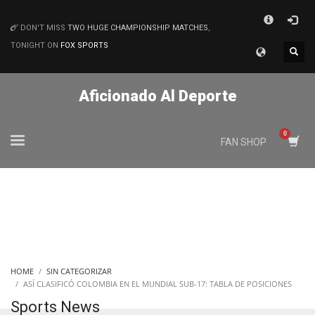
×
DON'T MISS
TWO HUGE CHAMPIONSHIP MATCHES
,
MATCHES
TONIGHT ON
FOX SPORTS
Aficionado Al Deporte
FAN SHOP
HOME
SIN CATEGORIZAR
ASÍ CLASIFICÓ COLOMBIA EN EL MUNDIAL SUB-17: TABLA DE POSICIONES
Sports News