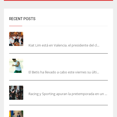
RECENT POSTS
Kiat Lim visita el nuevo Mestalla y la Basílica
junto a la plantilla
Kiat Lim está en Valencia. el presidente del cl...
Cucho, Fidalgo y Marc Roca, en la lista para
recibir al Bournemouth
El Betis ha llevado a cabo este viernes su últi...
El Racing deja atrás las malas sensaciones
Racing y Sporting apuran la pretemporada en un ...
Ferran Torres será gratis total para los
valencianos