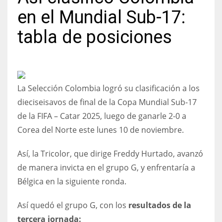
en el Mundial Sub-17:
tabla de posiciones
DAL
22
La Selección Colombia logró su clasificación a los
WSH
dieciseisavos de final de la Copa Mundial Sub-17
26
de la FIFA – Catar 2025, luego de ganarle 2-0 a
Corea del Norte este lunes 10 de noviembre.
DEN
Así, la Tricolor, que dirige Freddy Hurtado, avanzó
24
de manera invicta en el grupo G, y enfrentaría a
PIT
Bélgica en la siguiente ronda.
20
Así quedó el grupo G, con los
resultados de la
tercera jornada: