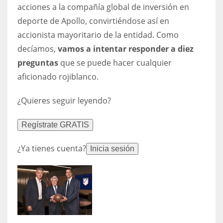
DEN
acciones a la compañía global de inversión en
24
deporte de Apollo, convirtiéndose así en
accionista mayoritario de la entidad. Como
PIT
decíamos,
vamos a intentar responder a diez
20
preguntas
que se puede hacer cualquier
aficionado rojiblanco.
NE
¿Quieres seguir leyendo?
16
Regístrate GRATIS
OAK
¿Ya tienes cuenta?
19
Inicia sesión
NYG
24
MIA