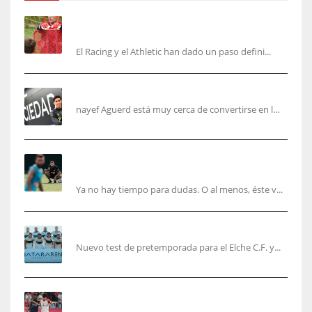
El órdago de Chema Aragón deja a punto el
fichaje de Agirrezabala
El Racing y el Athletic han dado un paso defini...
Aguerd, sólo falta el reconocimiento médico
nayef Aguerd está muy cerca de convertirse en l...
Corberán pide un central titular por delante de
Tárrega y De Haas
Ya no hay tiempo para dudas. O al menos, éste v...
El Elche cierra la pretemporada con victoria
Nuevo test de pretemporada para el Elche C.F. y...
El mercado del ‘gol naciente’: Asia conquista
Europa