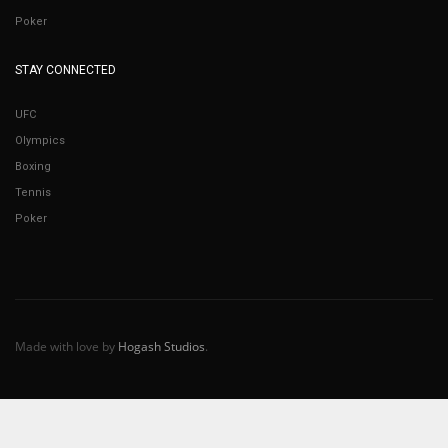
Poker
STAY CONNECTED
UFC
Olympics
Boxing
Tennis
Poker
Made with love by
Hogash Studios
.