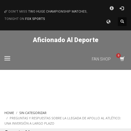
×
DON'T MISS
TWO HUGE CHAMPIONSHIP MATCHES
,
MATCHES
TONIGHT ON
FOX SPORTS
Aficionado Al Deporte
FAN SHOP
HOME
SIN CATEGORIZAR
PREGUNTAS Y RESPUESTAS SOBRE LA LLEGADA DE APOLLO AL ATLÉTICO:
UNA INVERSIÓN A LARGO PLAZO