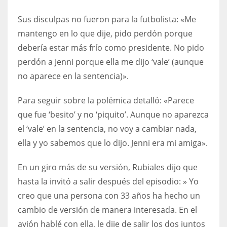
17
Sus disculpas no fueron para la futbolista: «Me
mantengo en lo que dije, pido perdón porque
DAL
debería estar más frío como presidente. No pido
22
perdón a Jenni porque ella me dijo ‘vale’ (aunque
no aparece en la sentencia)».
WSH
Para seguir sobre la polémica detalló: «Parece
26
que fue ‘besito’ y no ‘piquito’. Aunque no aparezca
el ‘vale’ en la sentencia, no voy a cambiar nada,
ella y yo sabemos que lo dijo. Jenni era mi amiga».
En un giro más de su versión, Rubiales dijo que
hasta la invitó a salir después del episodio: » Yo
creo que una persona con 33 años ha hecho un
cambio de versión de manera interesada. En el
avión hablé con ella, le dije de salir los dos juntos