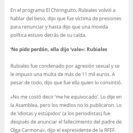
DEN
En el programa El Chiringuito, Rubiales volvió a
24
hablar del beso, dijo que fue víctima de presiones
para renunciar y hasta dijo que una movida
PIT
política estuvo detrás de su caída.
20
‘No pido perdón, ella dijo ‘vale»: Rubiales
NE
16
Rubiales fue condenado por agresión sexual y se
le impuso una multa de más de 11 mil euros. A
OAK
pesar de todo, dijo que fue ella quien lo consintió.
19
«No me costó decir ‘me he equivocado’. Lo dije en
la Asamblea, pero los medios no lo publicaron. Lo
NYG
de ‘idiotas y estúpidos’ (a los periodistas) fue
24
después de anunciar el fallecimiento del padre de
Olga Carmona», dijo el expresidente de la RFEF.
MIA