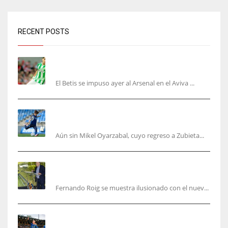
RECENT POSTS
Bartra: «Tenemos muchas ganas de lo que creo
puede ser un gran año»
El Betis se impuso ayer al Arsenal en el Aviva ...
Kubo, la gran atracción de la Real en los
amistosos de este fin de semana en Colonia
Aún sin Mikel Oyarzabal, cuyo regreso a Zubieta...
Fernando Roig: “Tenemos que marcarnos el
objetivo de un tercer año en Champions”
Fernando Roig se muestra ilusionado con el nuev...
El Sevilla sigue con su puesta a punto mientras
acelera en el mercado