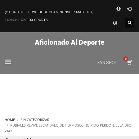
×
DON'T MISS
TWO HUGE CHAMPIONSHIP MATCHES
,
MATCHES
TONIGHT ON
FOX SPORTS
Aficionado Al Deporte
FAN SHOP
HOME
SIN CATEGORIZAR
RUBIALES REVIVE ESCÁNDALO DE HERMOSO: ‘NO PIDO PERDÓN, ELLA DIJO
VALE’